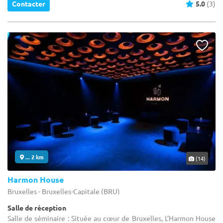
Contacter
5.0
(3)
... 2 km
(14)
Harmon House
Bruxelles - Bruxelles-Capitale (BRU)
Salle de réception
Salle de séminaire : Située au cœur de Bruxelles, L’Harmon House