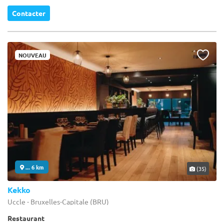
Contacter
NOUVEAU
... 6 km
(35)
Kekko
Uccle - Bruxelles-Capitale (BRU)
Restaurant