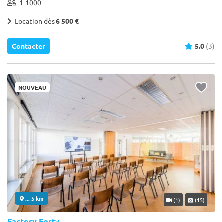
1-1000
Location dès
6 500 €
Contacter
5.0
(3)
NOUVEAU
... 5 km
(1)
(15)
Factory Forty