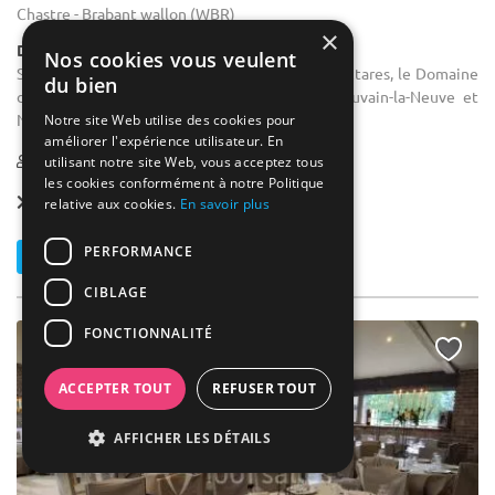
Chastre - Brabant wallon (WBR)
×
Demeure de caractère / Domaine
Nos cookies vous veulent
Salle de séminaire : Situé dans un parc de 8 hectares, le Domaine
du bien
des Possibles est situé au carrefour entre Louvain-la-Neuve et
Namur, à deux pas de Gembloux.
Notre site Web utilise des cookies pour
améliorer l'expérience utilisateur. En
1-250
30 max
utilisant notre site Web, vous acceptez tous
les cookies conformément à notre Politique
Location dès
60 €
relative aux cookies.
En savoir plus
PERFORMANCE
Contacter
CIBLAGE
FONCTIONNALITÉ
ACCEPTER TOUT
REFUSER TOUT
AFFICHER LES DÉTAILS