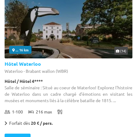
... 16 km
(14)
Hôtel Waterloo
Waterloo - Brabant wallon (WBR)
Hôtel / Hôtel 4****
Salle de séminaire : Situé au coeur de Waterloo! Explorez l'histoire
de Waterloo dans un cadre chargé d'émotions en visitant les
musées et monuments liés à la célèbre bataille de 1815. ...
1-100
216 max
Forfait dès
20 € / pers.