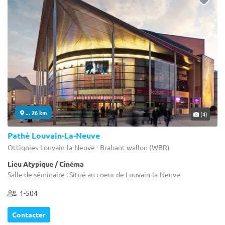
... 26 km
(4)
Pathé Louvain-La-Neuve
Ottignies-Louvain-la-Neuve - Brabant wallon (WBR)
Lieu Atypique / Cinéma
Salle de séminaire : Situé au coeur de Louvain-la-Neuve
1-504
Contacter