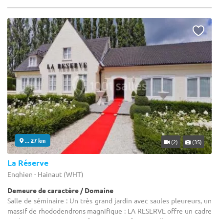
... 27 km
(2)
(35)
La Réserve
Enghien - Hainaut (WHT)
Demeure de caractère / Domaine
Salle de séminaire : Un très grand jardin avec saules pleureurs, un
massif de rhododendrons magnifique : LA RESERVE offre un cadre