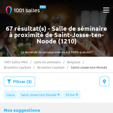
67 résultat(s) - Salle de séminaire
à proximité de Saint-Josse-ten-
Noode (1210)
La demande de renseignements est 100% gratuite !
1001 Salles PRO
Salle de séminaire
Belgique
Bruxelles-Capitale
Bruxelles-Capitale
Saint-Josse-ten-Noode
Filtrer
(3)
Lieux
Saint-Josse-ten-Noode
50 km
Nos suggestions