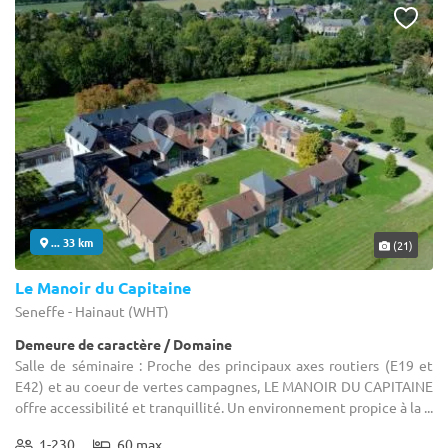
... 33 km
(21)
Le Manoir du Capitaine
Seneffe - Hainaut (WHT)
Demeure de caractère / Domaine
Salle de séminaire : Proche des principaux axes routiers (E19 et
E42) et au coeur de vertes campagnes, LE MANOIR DU CAPITAINE
offre accessibilité et tranquillité. Un environnement propice à la ...
1-230
60 max