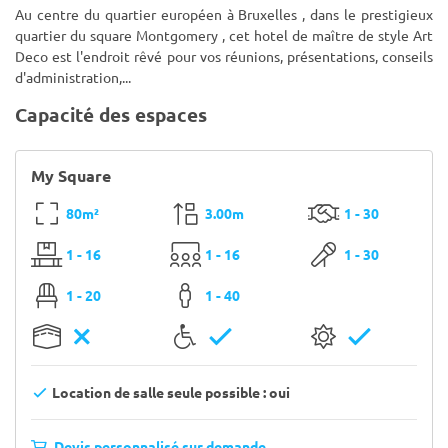
Au centre du quartier européen à Bruxelles , dans le prestigieux
quartier du square Montgomery , cet hotel de maître de style Art
Deco est l'endroit rêvé pour vos réunions, présentations, conseils
d'administration,...
Capacité des espaces
My Square
80m²
3.00m
1 - 30
1 - 16
1 - 16
1 - 30
1 - 20
1 - 40
Location de salle seule possible : oui
Devis personnalisé sur demande