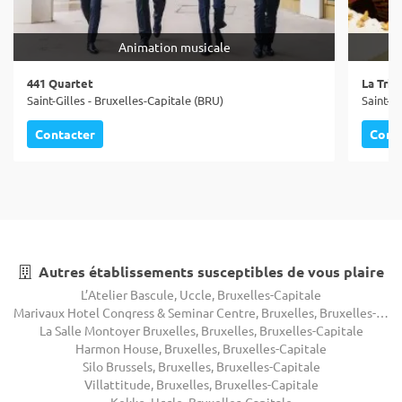
Animation musicale
441 Quartet
La Tric
Saint-Gilles - Bruxelles-Capitale (BRU)
Saint-Gi
Contacter
Cont
Autres établissements susceptibles de vous plaire
L’Atelier Bascule, Uccle, Bruxelles-Capitale
Marivaux Hotel Congress & Seminar Centre, Bruxelles, Bruxelles-Capitale
La Salle Montoyer Bruxelles, Bruxelles, Bruxelles-Capitale
Harmon House, Bruxelles, Bruxelles-Capitale
Silo Brussels, Bruxelles, Bruxelles-Capitale
Villattitude, Bruxelles, Bruxelles-Capitale
Kekko, Uccle, Bruxelles-Capitale