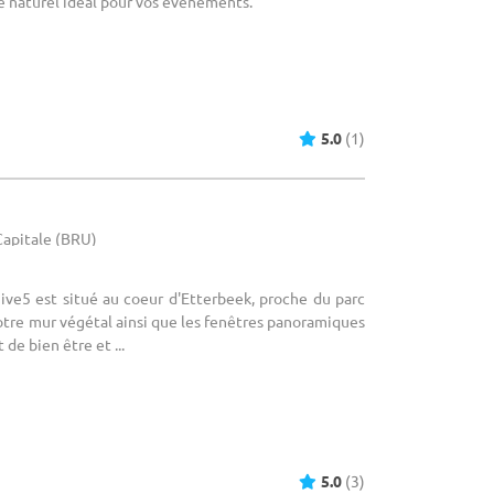
re naturel idéal pour vos événements.
5.0
(1)
-Capitale (BRU)
Hive5 est situé au coeur d'Etterbeek, proche du parc
tre mur végétal ainsi que les fenêtres panoramiques
de bien être et ...
5.0
(3)