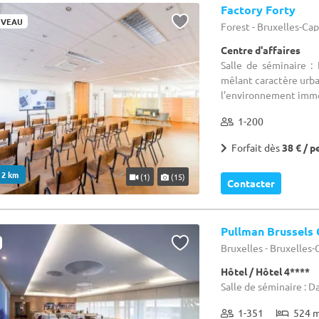
Factory Forty
VEAU
Forest - Bruxelles-Ca
Centre d'affaires
Salle de séminaire : 
mêlant caractère urbai
l’environnement imméd
1-200
Forfait dès
38 € / p
. 2 km
(1)
(15)
Contacter
Pullman Brussels 
Bruxelles - Bruxelles
Hôtel / Hôtel 4****
Salle de séminaire : D
1-351
524 