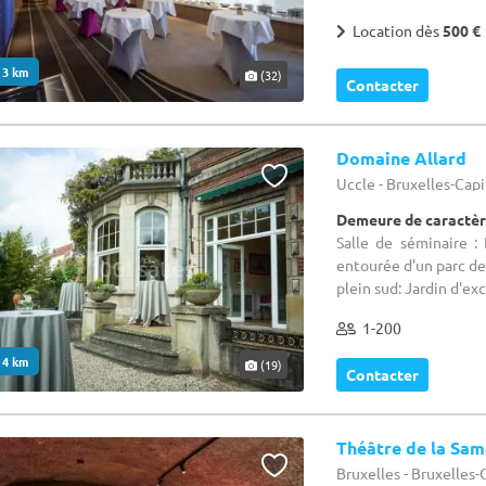
Location dès
500 €
. 3 km
(32)
Contacter
Domaine Allard
Uccle - Bruxelles-Cap
Demeure de caractèr
Salle de séminaire :
entourée d'un parc de 
plein sud: Jardin d'exce
1-200
. 4 km
(19)
Contacter
Théâtre de la Sam
Bruxelles - Bruxelles