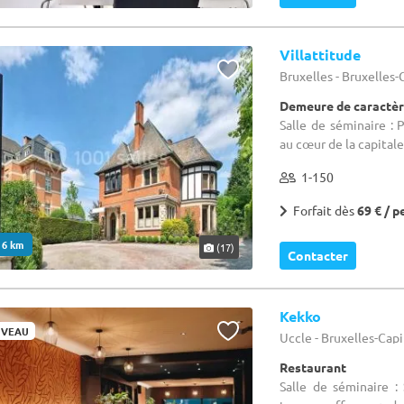
Villattitude
Bruxelles - Bruxelles
Demeure de caractère
Salle de séminaire : 
au cœur de la capitale
1-150
Forfait dès
69 € / p
. 6 km
(17)
Contacter
Kekko
VEAU
Uccle - Bruxelles-Cap
Restaurant
Salle de séminaire :