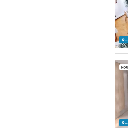
..
NOU
..