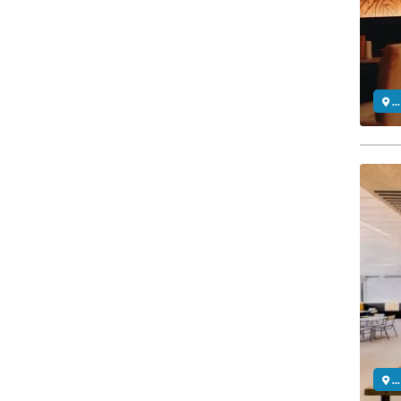
..
..