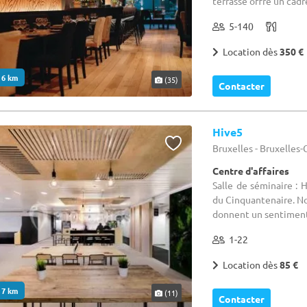
terrasse offre un cad
5-140
Location dès
350 €
. 6 km
(35)
Contacter
Hive5
Bruxelles - Bruxelles
Centre d'affaires
Salle de séminaire : 
du Cinquantenaire. No
donnent un sentiment 
1-22
Location dès
85 €
. 7 km
(11)
Contacter