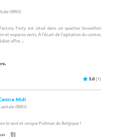
pitale (BRU)
Factory Forty est situé dans un quartier bruxellois
n et espaces verts. À l’écart de l’agitation du centre,
iat offre ...
ers.
5.0
(1)
Centre Midi
-Capitale (BRU)
ans le seul et unique Pullman de Belgique !
max