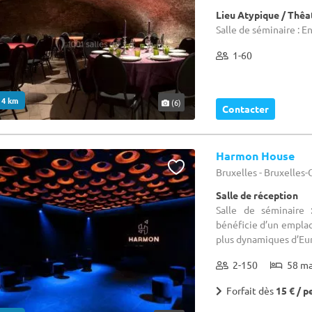
Lieu Atypique / Thêa
Salle de séminaire : E
1-60
. 4 km
(6)
Contacter
Harmon House
Bruxelles - Bruxelles
Salle de réception
Salle de séminaire
bénéficie d’un emplac
plus dynamiques d’Eur
2-150
58 m
Forfait dès
15 € / p