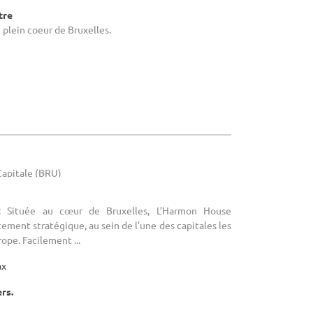
tre
n plein coeur de Bruxelles.
-Capitale (BRU)
 : Située au cœur de Bruxelles, L’Harmon House
ement stratégique, au sein de l’une des capitales les
ope. Facilement ...
ax
ers.