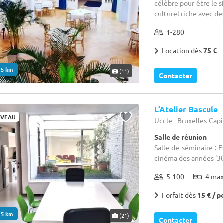
célèbre pour être le 
culturel riche avec des
1-280
Location dès
75 €
. 5 km
(11)
Contacter
L’Atelier Bascule
VEAU
Uccle - Bruxelles-Cap
Salle de réunion
Salle de séminaire : 
cinéma des années '3
5-100
4 ma
Forfait dès
15 € / p
. 5 km
(21)
Contacter