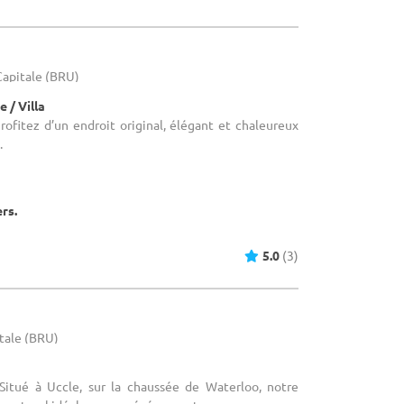
-Capitale (BRU)
 / Villa
Profitez d’un endroit original, élégant et chaleureux
.
ers.
5.0
(3)
itale (BRU)
 Situé à Uccle, sur la chaussée de Waterloo, notre