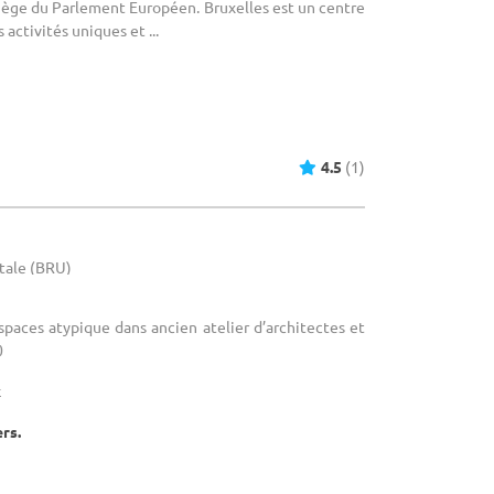
siège du Parlement Européen. Bruxelles est un centre
 activités uniques et ...
4.5
(1)
itale (BRU)
Espaces atypique dans ancien atelier d’architectes et
0
x
ers.