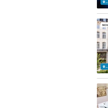
..
NOU
..