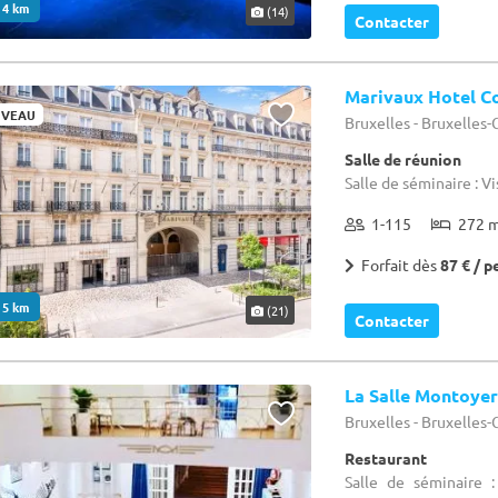
. 4 km
(14)
Contacter
Marivaux Hotel C
VEAU
Bruxelles - Bruxelles
Salle de réunion
Salle de séminaire : Vi
1-115
272 
Forfait dès
87 € / p
. 5 km
(21)
Contacter
La Salle Montoyer
Bruxelles - Bruxelles
Restaurant
Salle de séminaire :