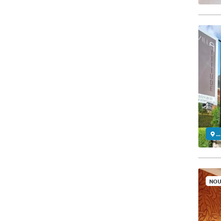
..
NOU