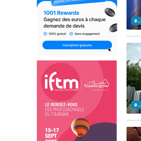
..
..