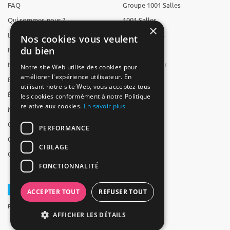
FAQ
Groupe 1001 Salles
Qui sommes-nous ?
1001 Salles
×
L'équipe
1001 Traiteurs
Nos cookies vous veulent
du bien
Nous recrutons
1001 Artistes
Nos partenaires
Reserverunbar
Notre site Web utilise des cookies pour
améliorer l'expérience utilisateur. En
Espace presse
MP2
utilisant notre site Web, vous acceptez tous
Études
les cookies conformément à notre Politique
relative aux cookies.
En savoir plus
Mentions légales
CGV
PERFORMANCE
CGU
CIBLAGE
Contact
FONCTIONNALITÉ
ACCEPTER TOUT
REFUSER TOUT
Powered by Groupe 1001Salles
AFFICHER LES DÉTAILS