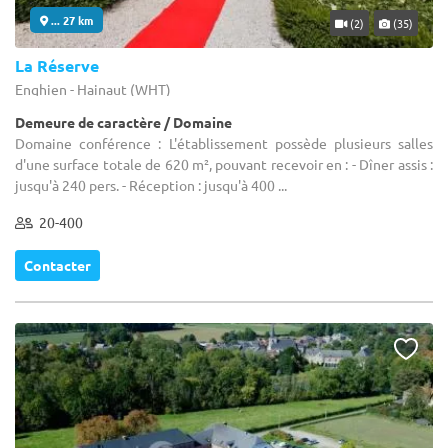
... 27 km
(2)
(35)
La Réserve
Enghien - Hainaut (WHT)
Demeure de caractère / Domaine
Domaine conférence : L'établissement possède plusieurs salles
d'une surface totale de 620 m², pouvant recevoir en : - Dîner assis :
jusqu'à 240 pers. - Réception : jusqu'à 400 ...
20-400
Contacter