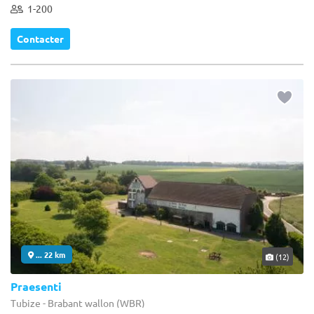
1-200
Contacter
... 22 km
(12)
Praesenti
Tubize - Brabant wallon (WBR)