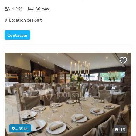
1-250
30 max
Location dès
60 €
Contacter
... 35 km
(12)