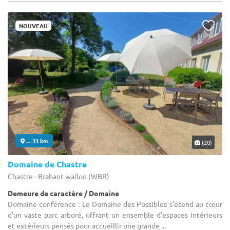
NOUVEAU
... 33 km
(20)
Domaine de Chastre
Chastre - Brabant wallon (WBR)
Demeure de caractère / Domaine
Domaine conférence : Le Domaine des Possibles s’étend au cœur
d’un vaste parc arboré, offrant un ensemble d’espaces intérieurs
et extérieurs pensés pour accueillir une grande ...