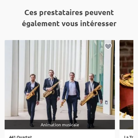
Ces prestataires peuvent
également vous intéresser
Animation musicale
441 Quartet
La Tric