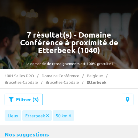
7 résultat(s) - Domaine
Conférence à proximité de
Etterbeek (1040)
La demande de renseignements est 100% gratuite !
1001 Salles PRO
Domaine Conférence
Belgique
Bruxelles-Capitale
Bruxelles-Capitale
Etterbeek
Filtrer
(3)
Lieux
Etterbeek
50 km
Nos suggestions