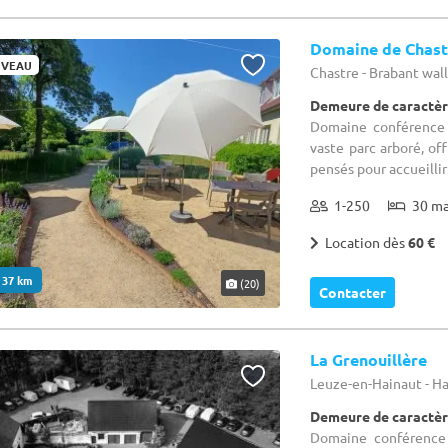
Domaine de Chast
VEAU
Chastre - Brabant wa
Demeure de caractèr
Domaine conférence 
vaste parc arboré, of
pensés pour accueillir
1-250
30 m
Location dès
60 €
. 37 km
(20)
Contacter
La Grenouillère
Leuze-en-Hainaut - H
Demeure de caractèr
Domaine conférence 