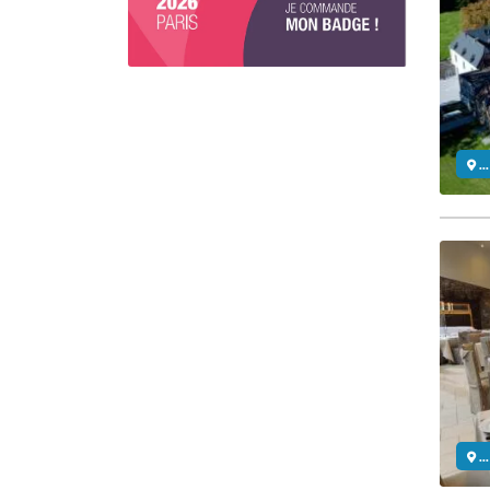
..
..