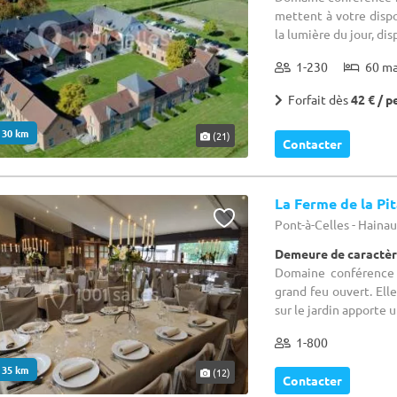
mettent à votre dispos
la lumière du jour, disp
1-230
60 m
Forfait dès
42 € / p
. 30 km
(21)
Contacter
La Ferme de la Pi
Pont-à-Celles - Haina
Demeure de caractèr
Domaine conférence 
grand feu ouvert. Elle
sur le jardin apporte 
1-800
. 35 km
(12)
Contacter