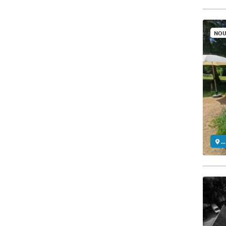
NOU
..