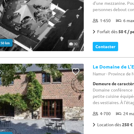
d'une mezzanine. Pouv
personnes debout comp
1-650
6 ma
Forfait dès
50 € / p
. 50 km
(6)
Contacter
Le Domaine de L’E
Namur - Province de
Demeure de caractèr
Domaine conférence :
petite cuisine équipée
des vestiaires. À l'éta
4-700
24 m
Location dès
250 €