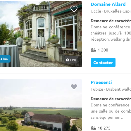
Domaine Allard
Uccle - Bruxelles-Cap
Demeure de caractèr
Domaine conférence 
théâtre) jusqu'à 10
réception, walking dinn
1-200
. 4 km
(19)
Contacter
Praesenti
Tubize - Brabant wal
Demeure de caractèr
Domaine conférence : 
une salle ou de comb
sans équipement.
10-275