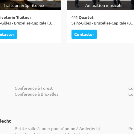
Traiteurs & Spiritueux
Animation musicale
ricoterie Traiteur
441 Quartet
Saint-Gilles - Bruxelles-Capitale (BRU)
Saint-Gilles - Bruxelles-Capitale
ntacter
Contacter
Conférence à Forest
Co
Conférence à Bruxelles
Co
lecht
Petite salle à louer pour réunion à Anderlecht
Pet