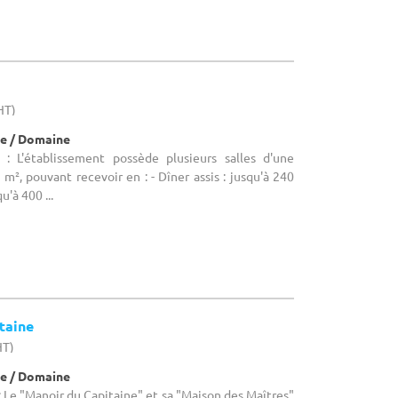
HT)
e / Domaine
: L'établissement possède plusieurs salles d'une
m², pouvant recevoir en : - Dîner assis : jusqu'à 240
u'à 400 ...
taine
HT)
e / Domaine
Le "Manoir du Capitaine" et sa "Maison des Maîtres"