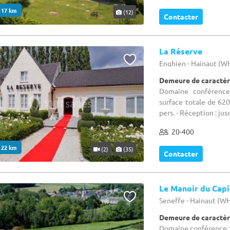
. 17 km
(12)
Contacter
La Réserve
Enghien - Hainaut (W
Demeure de caractèr
Domaine conférence 
surface totale de 620 
pers. - Réception : jusq
20-400
. 22 km
(2)
(35)
Contacter
Le Manoir du Capi
Seneffe - Hainaut (W
Demeure de caractèr
Domaine conférence : 