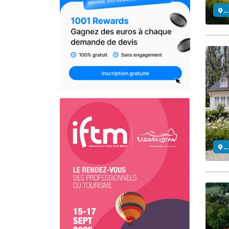
..
..