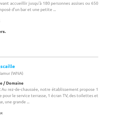
ant accueillir jusqu'à 180 personnes assises ou 650
osé d'un bar et une petite ...
x
ers.
scaille
 Namur (WNA)
e / Domaine
 Au rez-de-chaussée, notre établissement propose 1
 pour le service terrasse, 1 écran TV, des toilettes et
ge, une grande ...
ax