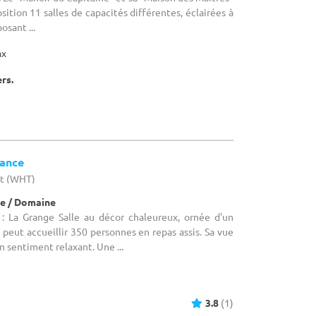
ition 11 salles de capacités différentes, éclairées à
osant ...
ax
ers.
tance
ut (WHT)
e / Domaine
: La Grange Salle au décor chaleureux, ornée d'un
 peut accueillir 350 personnes en repas assis. Sa vue
un sentiment relaxant. Une ...
3.8
(1)