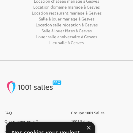
Location château mariage à Gesves
Location domaine mariage à Gesves
Location restaurant mariage à Gesves
Salle à louer mariage à Gesves
Location salle réception à Gesves
Salle à louer fêtes à Gesves
Louer salle anniversaire à Gesves
Lieu salle à Gesves
FAQ
Groupe 1001 Salles
Qui sommes-nous ?
1001 Salles
×
L'équipe
1001 Traiteurs
Nos cookies vous veulent