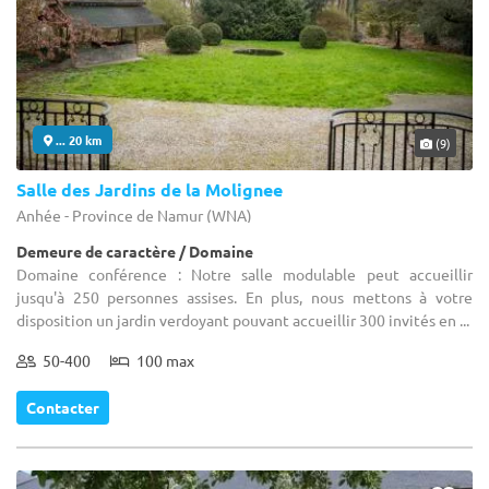
... 20 km
(9)
Salle des Jardins de la Molignee
Anhée - Province de Namur (WNA)
Demeure de caractère / Domaine
Domaine conférence : Notre salle modulable peut accueillir
jusqu'à 250 personnes assises. En plus, nous mettons à votre
disposition un jardin verdoyant pouvant accueillir 300 invités en ...
50-400
100 max
Contacter