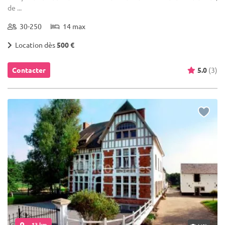
de ...
30-250
14 max
Location dès
500 €
Contacter
5.0
(3)
... 13 km