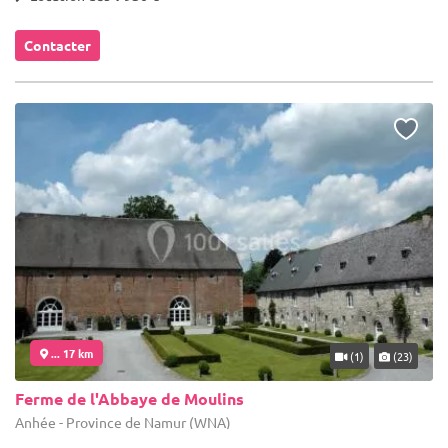
Contacter
... 17 km
(1)
(23)
Ferme de l'Abbaye de Moulins
Anhée - Province de Namur (WNA)