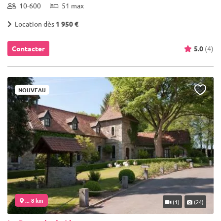
10-600
51 max
Location dès
1 950 €
Contacter
5.0
(4)
NOUVEAU
... 8 km
(1)
(24)