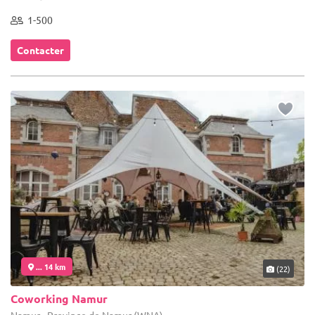
1-500
Contacter
... 14 km
(22)
Coworking Namur
Namur - Province de Namur (WNA)