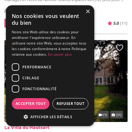
×
10-250
41 max
Nos cookies vous veulent
du bien
Contacter
5.0
(11)
Notre site Web utilise des cookies pour
améliorer l'expérience utilisateur. En
utilisant notre site Web, vous acceptez tous
les cookies conformément à notre Politique
relative aux cookies.
En savoir plus
PERFORMANCE
CIBLAGE
FONCTIONNALITÉ
ACCEPTER TOUT
REFUSER TOUT
... 38 km
(1)
(31)
AFFICHER LES DÉTAILS
La Villa du Hautsart