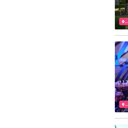
..
..