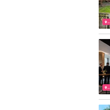
..
..