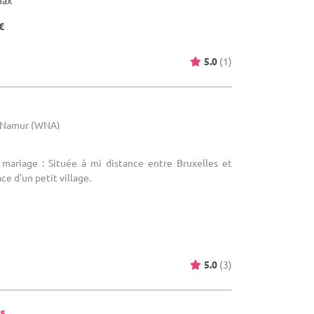
max
€
5.0
(1)
e Namur (WNA)
 mariage : Située à mi distance entre Bruxelles et
ce d'un petit village.
5.0
(3)
s