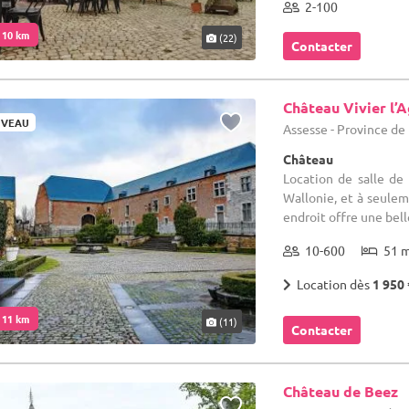
2-100
. 10 km
(22)
Contacter
Château Vivier l’
VEAU
Assesse - Province d
Château
Location de salle de 
Wallonie, et à seulem
endroit offre une belle
10-600
51 
Location dès
1 950 
. 11 km
(11)
Contacter
Château de Beez