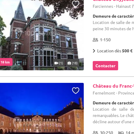
Farciennes - Hainaut
Demeure de caractèr
Location de salle de m
peine 30 minutes de 
1-150
Location dès
500 €
. 18 km
(1)
(18)
Contacter
Château du Franc
Fernelmont - Provin
Demeure de caractèr
Location de salle d
remarquables. Le châte
décline autour d'une r
30-250
14 