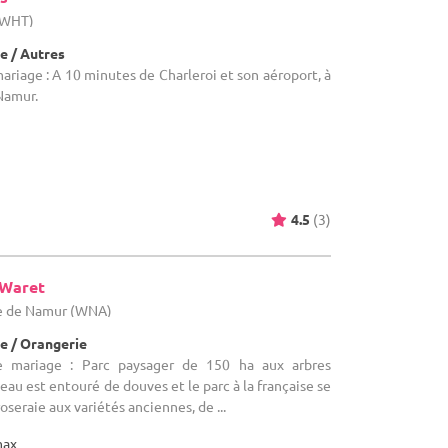
 (WHT)
e / Autres
ariage : A 10 minutes de Charleroi et son aéroport, à
Namur.
4.5
(3)
-Waret
ce de Namur (WNA)
e / Orangerie
e mariage : Parc paysager de 150 ha aux arbres
au est entouré de douves et le parc à la française se
oseraie aux variétés anciennes, de ...
max