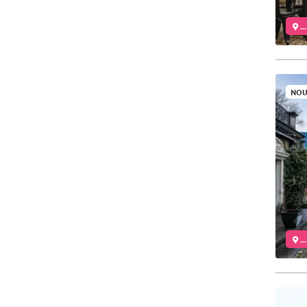
..
NOU
..