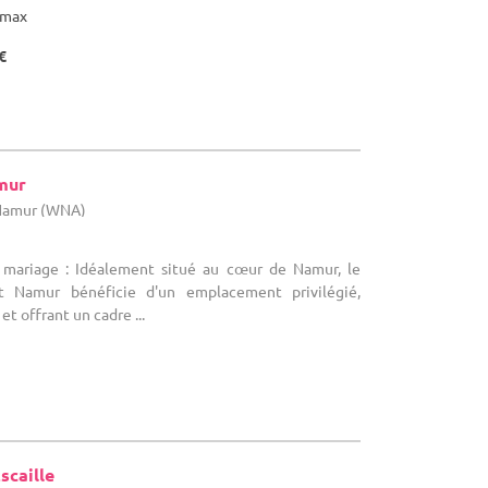
max
€
mur
 Namur (WNA)
e mariage : Idéalement situé au cœur de Namur, le
t Namur bénéficie d'un emplacement privilégié,
et offrant un cadre ...
scaille