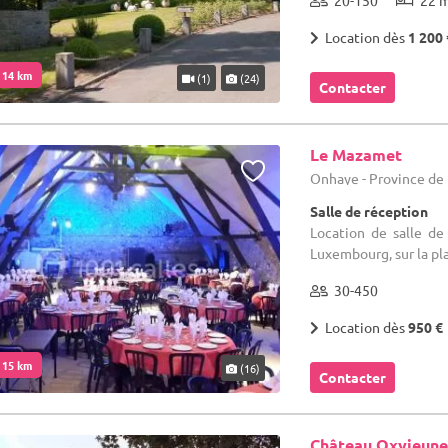
20-150
22 
Location dès
1 200 
. 14 km
(1)
(24)
Contacter
Le Mazamet
Onhaye - Province d
Salle de réception
Location de salle de
Luxembourg, sur la pla
30-450
Location dès
950 €
. 15 km
(16)
Contacter
Château Oxyjeune