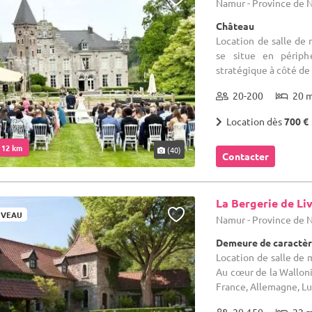
Namur - Province de
Château
Location de salle de 
se situe en périp
stratégique à côté de 
20-200
20 
Location dès
700 €
. 12 km
(40)
Contacter
La Bergerie de Li
VEAU
Namur - Province de
Demeure de caractèr
Location de salle de 
Au cœur de la Walloni
France, Allemagne, Lu