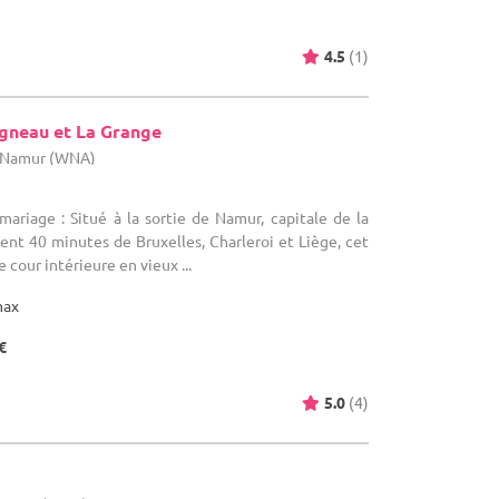
4.5
(1)
Agneau et La Grange
e Namur (WNA)
mariage : Situé à la sortie de Namur, capitale de la
ent 40 minutes de Bruxelles, Charleroi et Liège, cet
 cour intérieure en vieux ...
max
€
5.0
(4)