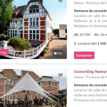
Namur - Province de
Demeure de caractèr
Location de salle de 
Wallonie et à la cr
Belgique. Le domaine, é
20-700
26 
Location dès
1 150 
. 9 km
(43)
Contacter
Coworking Namu
Namur - Province de
Demeure de caractère
Location de salle de
niché au cœur histori
Prisé pour son charme 