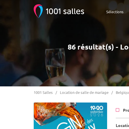
Sélections
86 résultat(s) - L
1001 Salles
Location de salle de mariage
Belgiqu
Pr
Locati