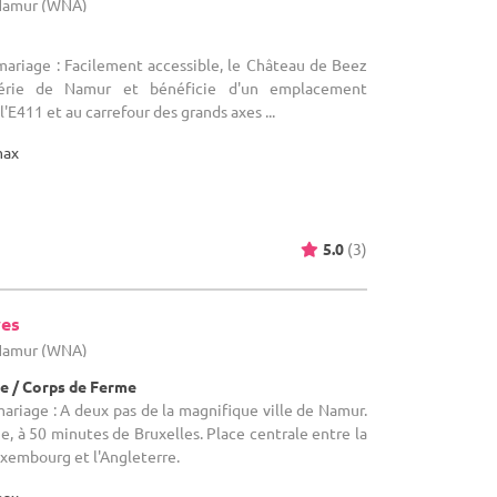
 Namur (WNA)
mariage : Facilement accessible, le Château de Beez
hérie de Namur et bénéficie d'un emplacement
l'E411 et au carrefour des grands axes ...
max
5.0
(3)
ves
 Namur (WNA)
e / Corps de Ferme
mariage : A deux pas de la magnifique ville de Namur.
e, à 50 minutes de Bruxelles. Place centrale entre la
xembourg et l'Angleterre.