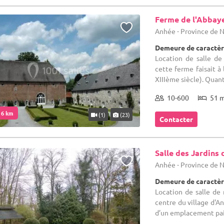
Ferme de l'Abbay
Anhée - Province de
Demeure de caractèr
Location de salle de 
cette ferme faisait à
XIIIème siècle). Quant 
10-600
51 
. 6 km
(1)
(23)
Contacter
Salle des Jardins 
Anhée - Province de
Demeure de caractèr
Location de salle de
centre du village d'A
d’un emplacement pais