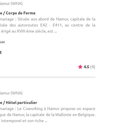
 Namur (WNA)
e / Corps de Ferme
mariage : Située aux abord de Namur, capitale de la
oisée des autoroutes E42 - E411, au centre de la
rigé au XVIII ème siècle, est ...
max
€
4.5
(4)
r
 Namur (WNA)
 / Hôtel particulier
 mariage : Le Coworking à Namur propose un espace
que de Namur, la capitale de la Wallonie en Belgique.
intemporel et son riche ...