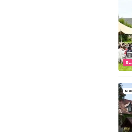
..
NOU