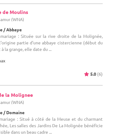
e de Moulins
 Namur (WNA)
e / Abbaye
mariage : Située sur la rive droite de la Molignée,
 l'origine partie d'une abbaye cistercienne (début du
à la grange, elle date du ...
max
5.0
(6)
de la Molignee
 Namur (WNA)
e / Domaine
 mariage : Situé à côté de la Meuse et du charmant
nhée, Les salles des Jardins De La Molignée bénéficie
ible dans un beau cadre ...