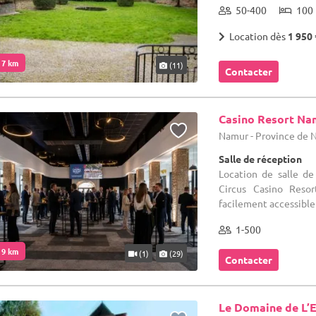
50-400
100 
Location dès
1 950 
. 7 km
(11)
Contacter
Casino Resort Na
Namur - Province de
Salle de réception
Location de salle d
Circus Casino Resor
facilement accessible 
1-500
. 9 km
(1)
(29)
Contacter
Le Domaine de L’E