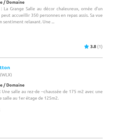
e / Domaine
: La Grange Salle au décor chaleureux, ornée d'un
 peut accueillir 350 personnes en repas assis. Sa vue
un sentiment relaxant. Une ...
3.8
(1)
otton
 (WLX)
e / Domaine
 Une salle au rez-de --chaussée de 175 m2 avec une
e salle au 1er étage de 125m2.
x