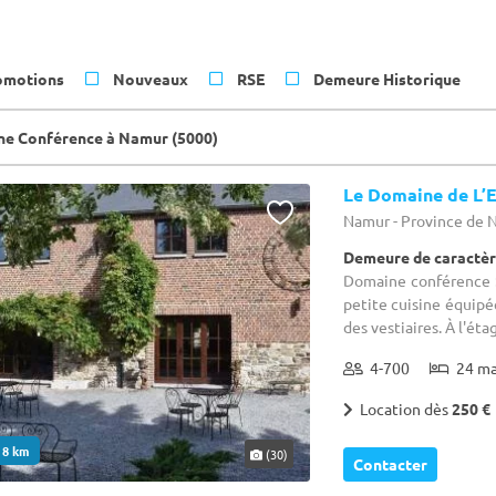
omotions
Nouveaux
RSE
Demeure Historique
e Conférence à Namur (5000)
Le Domaine de L’E
Namur - Province de
Demeure de caractèr
Domaine conférence :
petite cuisine équipée
des vestiaires. À l'éta
4-700
24 m
Location dès
250 €
. 8 km
(30)
Contacter