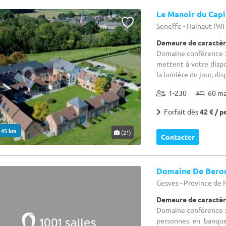
Le Manoir du Capi
Seneffe - Hainaut (W
Demeure de caractèr
Domaine conférence : 
mettent à votre dispos
la lumière du jour, disp
1-230
60 m
Forfait dès
42 € / p
. 45 km
(21)
Contacter
Domaine De Bero
Gesves - Province de
Demeure de caractèr
Domaine conférence : 
personnes en banque