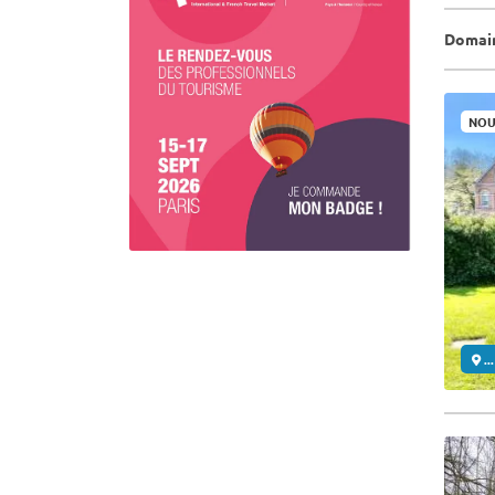
Domain
NOU
..