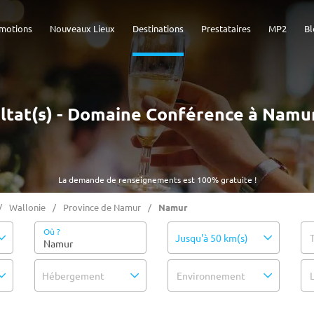
motions
Nouveaux Lieux
Destinations
Prestataires
MP2
Bl
ultat(s) - Domaine Conférence à Namur
La demande de renseignements est 100% gratuite !
Wallonie
Province de Namur
Namur
Où ?
Jusqu'à 50 km(s)
Hébergement
Environnement
L