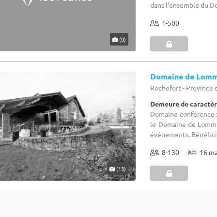
dans l'ensemble du Dom
1-500
(0)
Domaine de Lom
Rochefort - Province
Demeure de caractèr
Domaine conférence :
le Domaine de Lomme
évènements. Bénéficiez
8-130
16 m
(13)