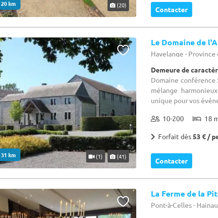
. 20 km
(20)
Contacter
Le Domaine de l'A
Havelange - Provinc
Demeure de caractèr
Domaine conférence : 
mélange harmonieux 
unique pour vos événe
10-200
18 
Forfait dès
53 € / p
. 31 km
(1)
(41)
Contacter
La Ferme de la Pi
Pont-à-Celles - Haina