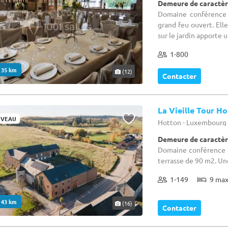
Demeure de caractèr
Domaine conférence 
grand feu ouvert. Elle
sur le jardin apporte 
1-800
. 35 km
(12)
Contacter
La Vieille Tour H
VEAU
Hotton - Luxembourg
Demeure de caractèr
Domaine conférence :
terrasse de 90 m2. Un
1-149
9 ma
. 43 km
(16)
Contacter