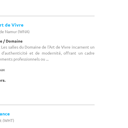
rt de Vivre
e de Namur (WNA)
e / Domaine
Les salles du Domaine de l'Art de Vivre incarnent un
d’authenticité et de modernité, offrant un cadre
ments professionnels ou ...
max
ers.
tance
ut (WHT)