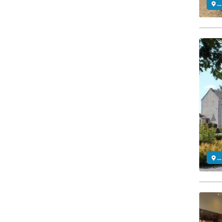
..
..