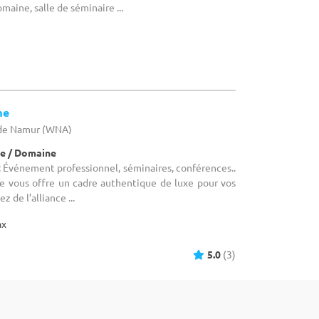
aine, salle de séminaire ...
me
 de Namur (WNA)
e / Domaine
 Événement professionnel, séminaires, conférences..
 vous offre un cadre authentique de luxe pour vos
 de l’alliance ...
ax
5.0
(3)