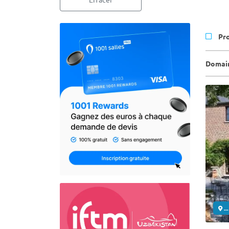
Pr
Domain
..