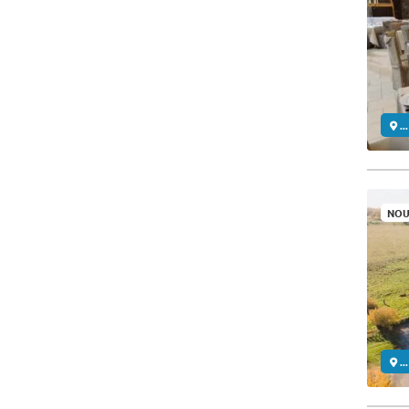
..
NOU
..