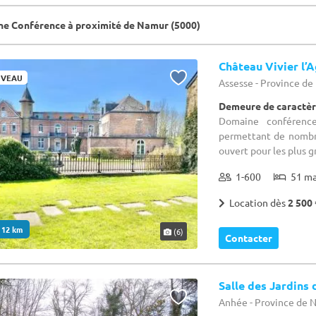
e Conférence à proximité de Namur (5000)
Château Vivier l’
VEAU
Assesse - Province d
Demeure de caractèr
Domaine conférence
permettant de nombr
ouvert pour les plus 
1-600
51 m
Location dès
2 500 
. 12 km
(6)
Contacter
Salle des Jardins 
Anhée - Province de