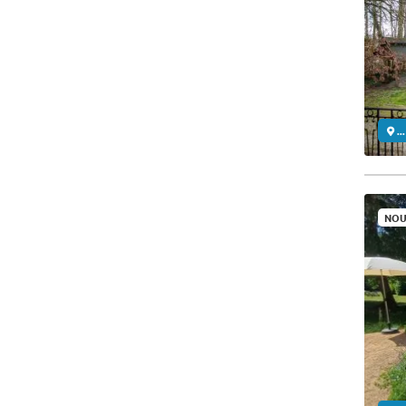
..
NOU