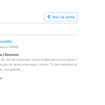
Voir la carte
scaille
 Namur (WNA)
e / Domaine
 Au rez-de-chaussée, notre établissement propose 1
 pour le service terrasse, 1 écran TV, des toilettes et
ge, une grande ...
ax