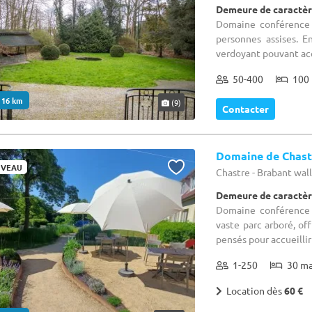
Demeure de caractèr
Domaine conférence :
personnes assises. E
verdoyant pouvant accu
50-400
100 
. 16 km
(9)
Contacter
Domaine de Chast
VEAU
Chastre - Brabant wa
Demeure de caractèr
Domaine conférence 
vaste parc arboré, of
pensés pour accueillir
1-250
30 m
Location dès
60 €