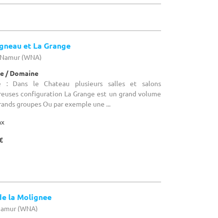
Agneau et La Grange
e Namur (WNA)
e / Domaine
 : Dans le Chateau plusieurs salles et salons
euses configuration La Grange est un grand volume
grands groupes Ou par exemple une ...
ax
€
de la Molignee
 Namur (WNA)