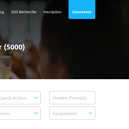
og
SOS Recherche
Inscription
Connexion
 (5000)
Type(s) de lieux
Nombre d'invité(s)
oisirs
Equipements