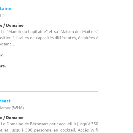
taine
HT)
e / Domaine
Le "Manoir du Capitaine" et sa "Maison des Maîtres"
ition 11 salles de capacités différentes, éclairées à
osant ...
ax
ers.
nsart
 Namur (WNA)
e / Domaine
Le Domaine de Béronsart peut accueillir jusqu'à 350
t et jusqu'à 500 personne en cocktail. Accès Wifi