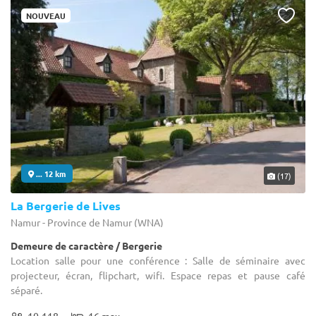
NOUVEAU
... 12 km
(17)
La Bergerie de Lives
Namur - Province de Namur (WNA)
Demeure de caractère / Bergerie
Location salle pour une conférence : Salle de séminaire avec
projecteur, écran, flipchart, wifi. Espace repas et pause café
séparé.
10-118
16 max