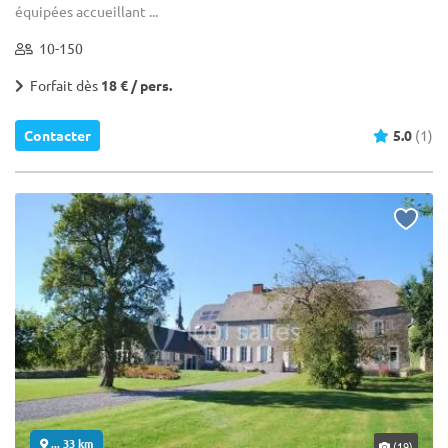
équipées accueillant ...
10-150
Forfait dès
18 € / pers.
Contacter
5.0
(1)
... 33 km
(19)