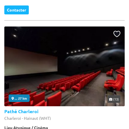
Contacter
... 27 km
(13)
Pathé Charleroi
Charleroi - Hainaut (WHT)
Lieu Atypique / Cinéma