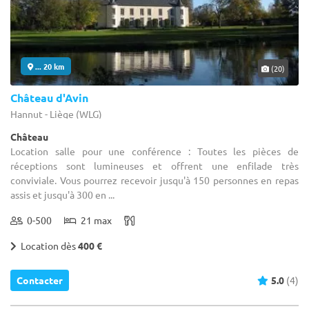
... 20 km
(20)
Château d'Avin
Hannut - Liège (WLG)
Château
Location salle pour une conférence : Toutes les pièces de
réceptions sont lumineuses et offrent une enfilade très
conviviale. Vous pourrez recevoir jusqu'à 150 personnes en repas
assis et jusqu'à 300 en ...
0-500
21 max
Location dès
400 €
Contacter
5.0
(4)