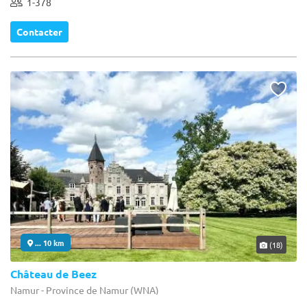
1-378
Contacter
... 10 km
(18)
Château de Beez
Namur - Province de Namur (WNA)