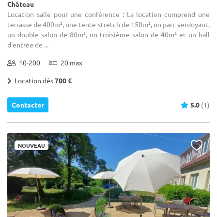
Château
Location salle pour une conférence : La location comprend une
terrasse de 400m², une tente stretch de 150m², un parc verdoyant,
un double salon de 80m², un troisième salon de 40m² et un hall
d'entrée de ...
10-200
20 max
Location dès
700 €
Contacter
5.0
(1)
NOUVEAU