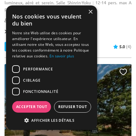
lumineux, aéré et serein. Salle Shinrin-Yoku​ : 12-14 pers. max A
partir de ...
×
Nos cookies vous veulent
1-14
du bien
Forfait dès
45 € / pers.
Notre site Web utilise des cookies pour
améliorer l'expérience utilisateur. En
utilisant notre site Web, vous acceptez tous
Contacter
5.0
(4)
les cookies conformément à notre Politique
relative aux cookies.
En savoir plus
PERFORMANCE
CIBLAGE
FONCTIONNALITÉ
ACCEPTER TOUT
REFUSER TOUT
AFFICHER LES DÉTAILS