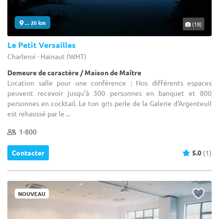
... 26 km
(18)
Le Petit Versailles
Charleroi - Hainaut (WHT)
Demeure de caractère / Maison de Maître
Location salle pour une conférence : Nos différents espaces
peuvent recevoir jusqu'à 300 personnes en banquet et 800
personnes en cocktail. Le ton gris perle de la Galerie d'Argenteuil
est rehaussé par le ...
1-800
Contacter
5.0
(1)
NOUVEAU