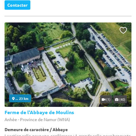
Contacter
... 23 km
(1)
(40)
Ferme de l'Abbaye de Moulins
Anhée - Province de Namur (WNA)
Demeure de caractère / Abbaye
Location salle pour une conférence : 1 grande salle pour banquets,