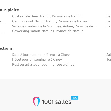
ous plaire
Château de Beez, Namur, Province de Namur
Château Vivier l’Agneau et La Grange, Assesse, Province de Namur
Casino Resort Namur, Namur, Province de Namur
La
Salle des Jardins de la Molignee, Anhée, Province de Namur
Pa
Le Domaine de l'Art de Vivre, Havelange, Province de Namur
Coworking Namur, Namur, Province de Namur
ections
Salle à louer pour conférence à Ciney
Sal
Hôtel pour un séminaire à Ciney
To
Restaurant à louer pour mariage à Ciney