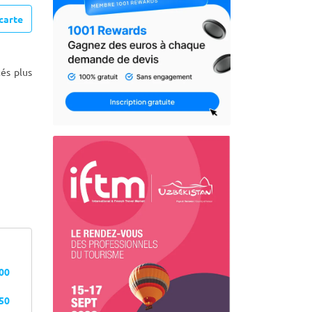
carte
és plus
100
350