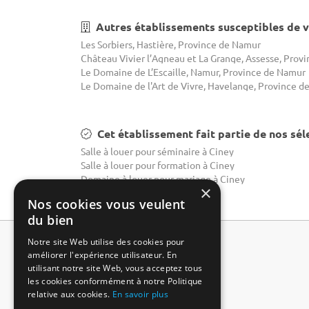
Autres établissements susceptibles de v
Les Sorbiers, Hastière, Province de Namur
Le Domaine de L’Escaille, Namur, Province de Namur
Cet établissement fait partie de nos sél
Salle à louer pour séminaire à Ciney
Salle à louer pour formation à Ciney
Domaine à louer pour mariage à Ciney
×
Nos cookies vous veulent
du bien
Notre site Web utilise des cookies pour
améliorer l'expérience utilisateur. En
utilisant notre site Web, vous acceptez tous
les cookies conformément à notre Politique
relative aux cookies.
En savoir plus