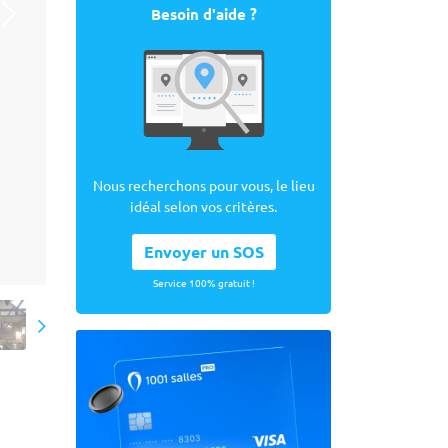
Besoin d'aide ?
Nous recherchons pour vous, le lieu
idéal selon vos critères.
Envoyer un SOS
Service 100% gratuit !