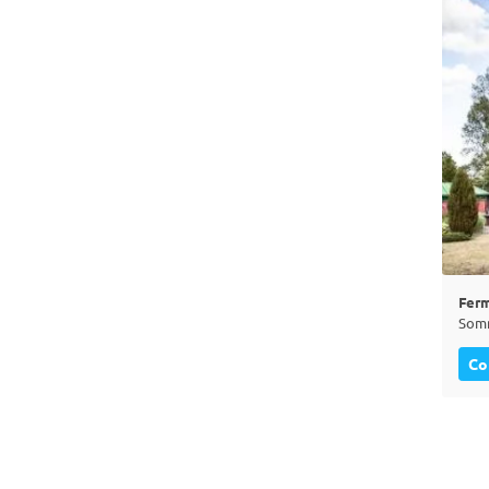
Ferm
Co