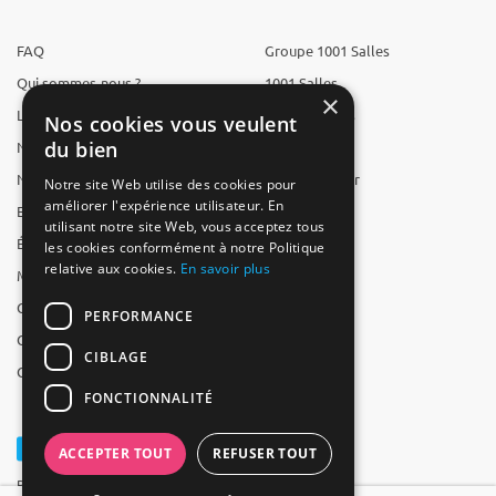
FAQ
Groupe 1001 Salles
Qui sommes-nous ?
1001 Salles
×
L'équipe
1001 Traiteurs
Nos cookies vous veulent
du bien
Nous recrutons
1001 Artistes
Nos partenaires
Reserverunbar
Notre site Web utilise des cookies pour
améliorer l'expérience utilisateur. En
Espace presse
MP2
utilisant notre site Web, vous acceptez tous
Études
les cookies conformément à notre Politique
relative aux cookies.
En savoir plus
Mentions légales
CGV
PERFORMANCE
CGU
CIBLAGE
Contact
FONCTIONNALITÉ
ACCEPTER TOUT
REFUSER TOUT
Powered by Groupe 1001Salles