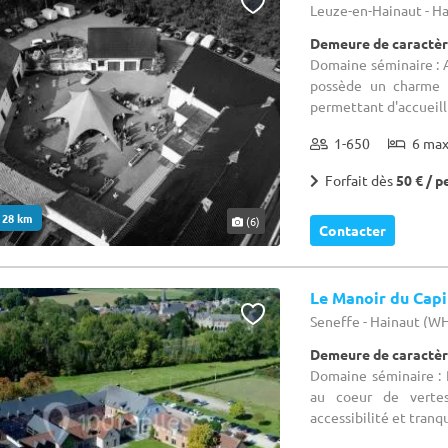
Leuze-en-Hainaut - H
Demeure de caractèr
Domaine séminaire : A
possède un charme u
permettant d'accueilli
1-650
6 ma
Forfait dès
50 € / p
. 28 km
(6)
Contacter
Le Manoir du Capi
Seneffe - Hainaut (W
Demeure de caractèr
Domaine séminaire : 
au coeur de verte
accessibilité et tranqu