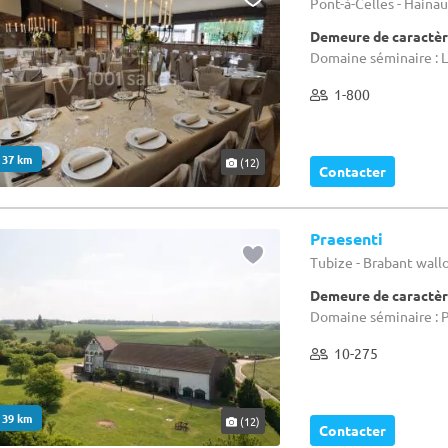
Pont-à-Celles - Haina
Demeure de caractèr
Domaine séminaire : L
1-800
. 37 km
(12)
Contacter
Praesenti
Tubize - Brabant wal
Demeure de caractèr
Domaine séminaire : P
10-275
. 39 km
(12)
Contacter