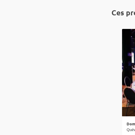
Ces pr
Doma
Quév