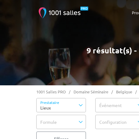
Pro
9 résultat(s)
1001 Salles PRO
Domaine Séminaire
Belgique
Prestataire
Événement
Lieux
Formule
Configuration
Effacer