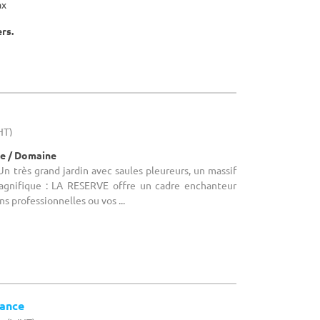
ax
ers.
HT)
e / Domaine
n très grand jardin avec saules pleureurs, un massif
gnifique : LA RESERVE offre un cadre enchanteur
s professionnelles ou vos ...
tance