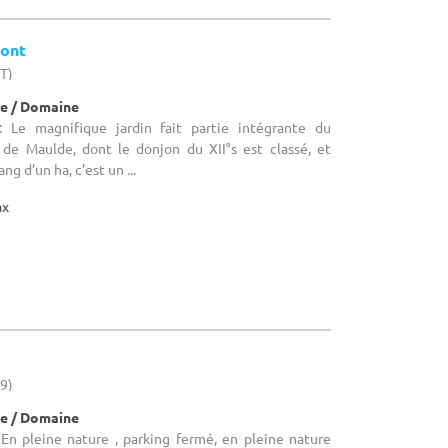
mont
HT)
e / Domaine
 Le magnifique jardin fait partie intégrante du
de Maulde, dont le donjon du XII°s est classé, et
ng d’un ha, c’est un ...
ax
59)
e / Domaine
En pleine nature , parking fermé, en pleine nature