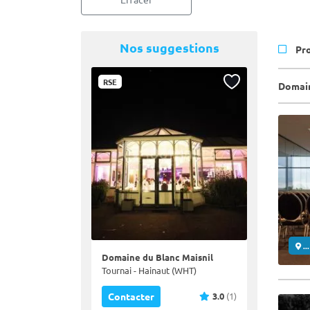
Nos suggestions
Pr
RSE
Domain
..
Domaine du Blanc Maisnil
Tournai - Hainaut (WHT)
3.0
(1)
Contacter