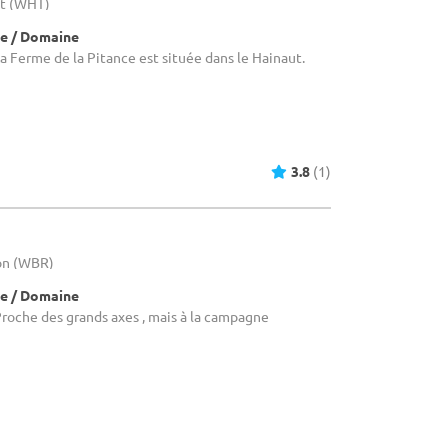
ut (WHT)
e / Domaine
a Ferme de la Pitance est située dans le Hainaut.
3.8
(1)
lon (WBR)
e / Domaine
roche des grands axes , mais à la campagne