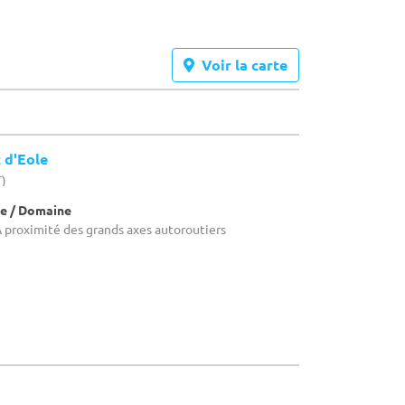
Voir la carte
 d'Eole
T)
e / Domaine
 proximité des grands axes autoroutiers