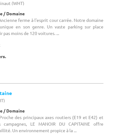
ainaut (WHT)
e / Domaine
ncienne ferme à l'esprit cour carrée. Notre domaine
nique en son genre. Un vaste parking sur place
r pas moins de 120 voitures. ...
x
ers.
taine
HT)
e / Domaine
Proche des principaux axes routiers (E19 et E42) et
s campagnes, LE MANOIR DU CAPITAINE offre
illité. Un environnement propice à la ...