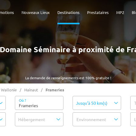
motions
Nouveaux Lieux
Destinations
Prestataires
MP2
Bl
 - Domaine Séminaire à proximité de Fr
La demande de renseignements est 100% gratuite !
Wallonie
Hainaut
Frameries
Où ?
Jusqu'à 50 km(s)
Hébergement
Environnement
L