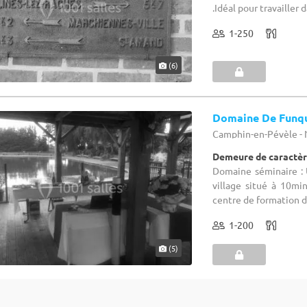
.Idéal pour travailler 
1-250
(6)
Domaine De Funq
Camphin-en-Pévèle - 
Demeure de caractèr
Domaine séminaire : 
village situé à 10mi
centre de formation d
1-200
(5)