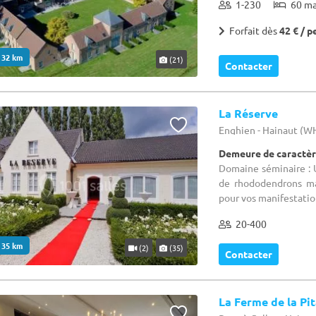
1-230
60 m
Forfait dès
42 € / p
. 32 km
(21)
Contacter
La Réserve
Enghien - Hainaut (W
Demeure de caractèr
Domaine séminaire : U
de rhododendrons ma
pour vos manifestation
20-400
. 35 km
(2)
(35)
Contacter
La Ferme de la Pi