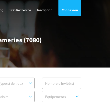
og
SOS Recherche
Inscription
Connexion
ameries (7080)
Type(s) de lieux
Nombre d'invité(s)
oisirs
Equipements