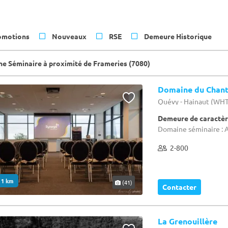
omotions
Nouveaux
RSE
Demeure Historique
e Séminaire à proximité de Frameries (7080)
Domaine du Chant
Quévy - Hainaut (WH
Demeure de caractèr
Domaine séminaire : A
2-800
. 1 km
(41)
Contacter
La Grenouillère