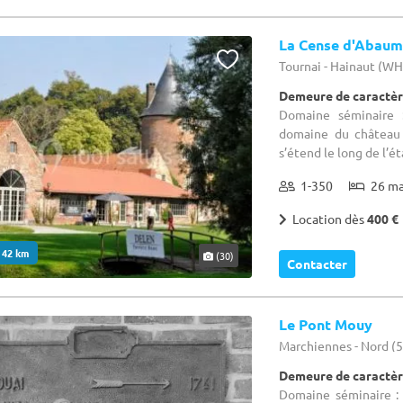
La Cense d'Abau
Tournai - Hainaut (W
Demeure de caractèr
Domaine séminaire :
domaine du château 
s’étend le long de l’éta
1-350
26 m
Location dès
400 €
. 42 km
(30)
Contacter
Le Pont Mouy
Marchiennes - Nord (
Demeure de caractèr
Domaine séminaire : 