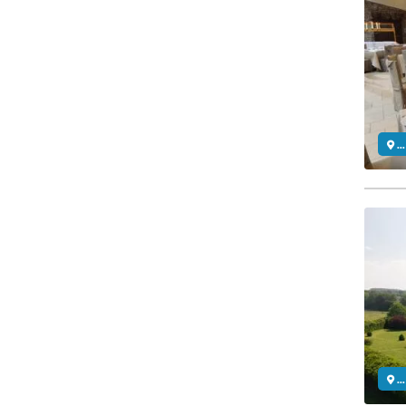
..
..