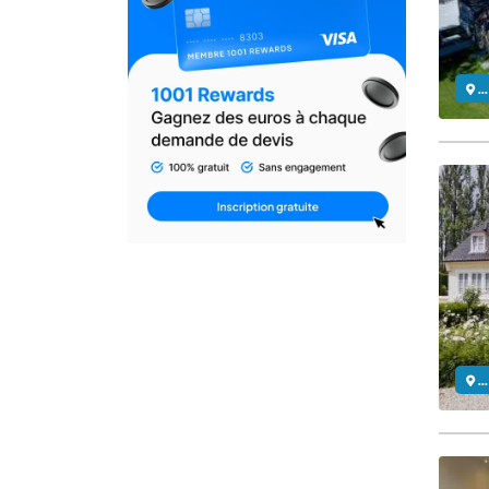
..
..