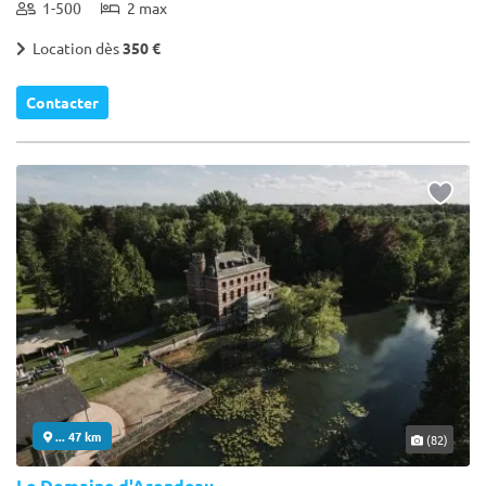
1-500
2 max
Location dès
350 €
Contacter
... 47 km
(82)
Le Domaine d'Arondeau