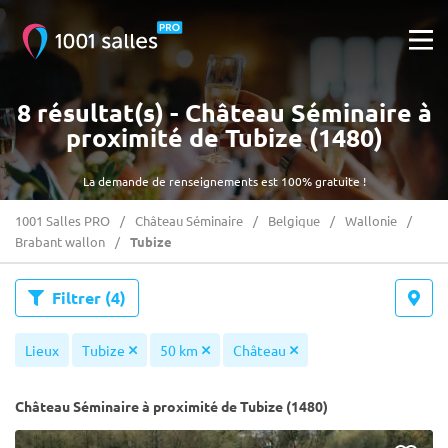
8 résultat(s) - Château Séminaire à
proximité de Tubize (1480)
La demande de renseignements est 100% gratuite !
1001 Salles PRO
Château Séminaire
Belgique
Wallonie
Brabant wallon
Tubize
Filtrer
(4)
Lieux
Tubize
50 km
Château
Château Séminaire à proximité de Tubize (1480)