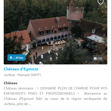
... 29 km
(50)
Château d'Egmont
Jurbise - Hainaut (WHT)
Château
Château séminaire : ✨DOMAINE PLEIN DE CHARME POUR VOS
EVENEMENTS PIVES ET PROFESSIONNELS ✨ Bienvenue au
Château d'Egmont Bâti au cœur de la région verdoyante de
Jurbise, près de ...