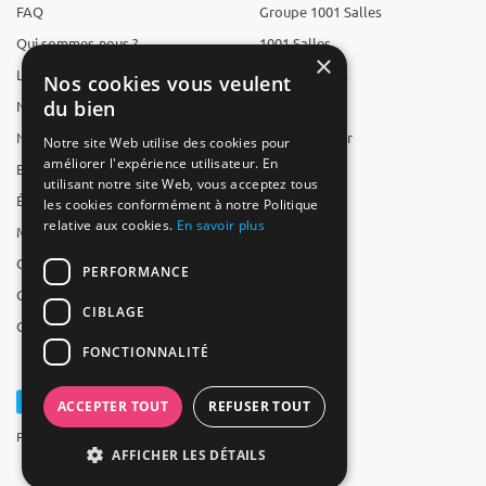
FAQ
Groupe 1001 Salles
Qui sommes-nous ?
1001 Salles
×
L'équipe
1001 Traiteurs
Nos cookies vous veulent
du bien
Nous recrutons
1001 Artistes
Nos partenaires
Reserverunbar
Notre site Web utilise des cookies pour
améliorer l'expérience utilisateur. En
Espace presse
MP2
utilisant notre site Web, vous acceptez tous
Études
les cookies conformément à notre Politique
relative aux cookies.
En savoir plus
Mentions légales
CGV
PERFORMANCE
CGU
CIBLAGE
Contact
FONCTIONNALITÉ
ACCEPTER TOUT
REFUSER TOUT
Powered by Groupe 1001Salles
AFFICHER LES DÉTAILS