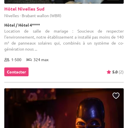
Hôtel Nivelles Sud
Nivelles - Brabant wallon (WBR)
Hôtel / Hôtel 4****
Location de salle de mariage : Soucieux de respecter
l'environnement, notre établissement a installé pas moins de 140
m² de panneaux solaires qui, combinés à un système de co-
génération nous ...
1-500
324 max
Contacter
5.0
(2)