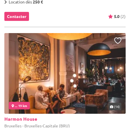
Location dès
250 €
Contacter
5.0
(2)
... 19 km
(14)
Harmon House
Bruxelles - Bruxelles-Capitale (BRU)