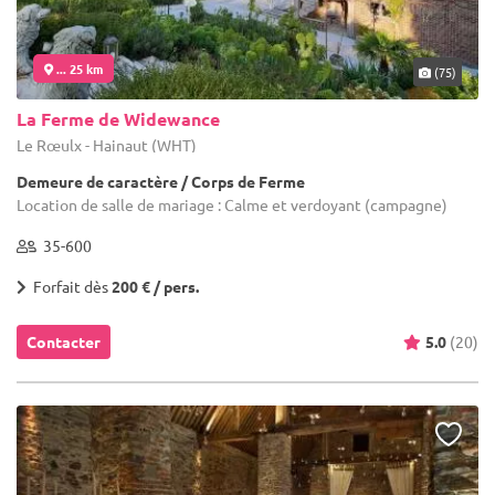
... 25 km
(75)
La Ferme de Widewance
Le Rœulx - Hainaut (WHT)
Demeure de caractère / Corps de Ferme
Location de salle de mariage : Calme et verdoyant (campagne)
35-600
Forfait dès
200 € / pers.
Contacter
5.0
(20)