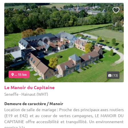
... 15 km
(13)
Le Manoir du Capitaine
Seneffe - Hainaut (WHT)
Demeure de caractère / Manoir
Location de salle de mariage : Proche des principaux axes routiers
(E19 et E42) et au coeur de vertes campagnes, LE MANOIR DU
CAPITAINE offre accessibilité et tranquillité. Un environnement
propice à la ...