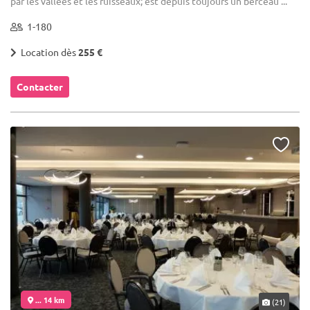
par les vallées et les ruisseaux; est depuis toujours un berceau ...
1-180
Location dès
255 €
Contacter
... 14 km
(21)