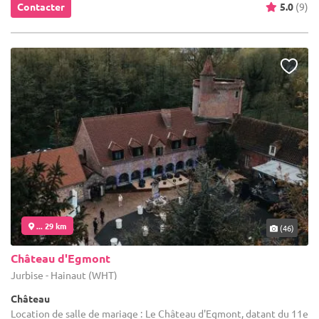
Contacter
5.0
(9)
... 29 km
(46)
Château d'Egmont
Jurbise - Hainaut (WHT)
Château
Location de salle de mariage : Le Château d'Egmont, datant du 11e