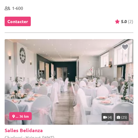
1-600
Contacter
5.0
(2)
... 36 km
(4)
(25)
Salles Belidanza
Charleroi - Hainaut (WHT)