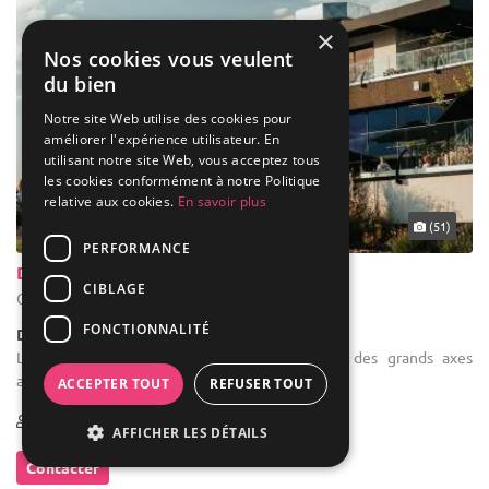
×
Nos cookies vous veulent
du bien
Notre site Web utilise des cookies pour
améliorer l'expérience utilisateur. En
utilisant notre site Web, vous acceptez tous
les cookies conformément à notre Politique
relative aux cookies.
En savoir plus
... 38 km
(51)
PERFORMANCE
Domaine du Chant d'Eole
CIBLAGE
Quévy - Hainaut (WHT)
FONCTIONNALITÉ
Demeure de caractère / Domaine
Location de salle de mariage : A proximité des grands axes
autoroutiers
ACCEPTER TOUT
REFUSER TOUT
10-800
AFFICHER LES DÉTAILS
Contacter