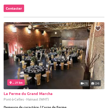
Contacter
... 21 km
(1)
(24)
La Ferme du Grand Marcha
Pont-à-Celles - Hainaut (WHT)
Demeure de caractère / Corps de Ferme