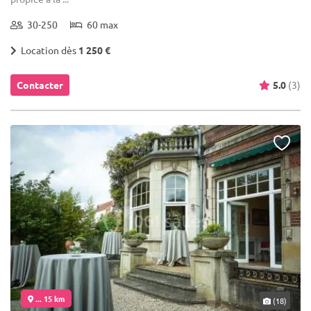
30-250
60 max
Location dès
1 250 €
Contacter
5.0
(3)
... 15 km
(18)