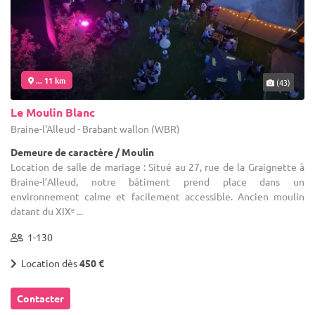
... 11 km
(43)
Le Moulin Blanc
Braine-l'Alleud - Brabant wallon (WBR)
Demeure de caractère / Moulin
Location de salle de mariage : Situé au 27, rue de la Graignette à
Braine-l’Alleud, notre bâtiment prend place dans un
environnement calme et facilement accessible. Ancien moulin
datant du XIXᵉ ...
1-130
Location dès
450 €
Contacter