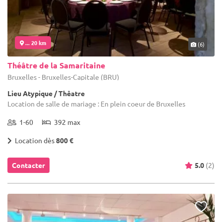
... 20 km
(6)
Théâtre de la Samaritaine
Bruxelles - Bruxelles-Capitale (BRU)
Lieu Atypique / Thêatre
Location de salle de mariage : En plein coeur de Bruxelles
1-60
392 max
Location dès
800 €
Contacter
5.0
(2)