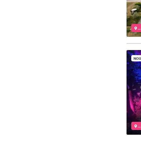
..
NOU
..