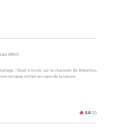
itale (BRU)
mariage : Situé à Uccle, sur la chaussée de Waterloo,
une terrasse nichée au cœur de la nature.
5.0
(2)