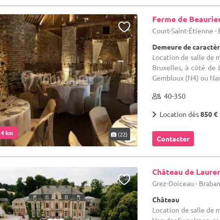
Ferme de Beaurie
Court-Saint-Étienne -
Demeure de caractèr
Location de salle de m
Bruxelles, à côté de 
Gembloux (N4) ou Na
40-350
Location dès
850 €
. 4 km
(22)
Contacter
Château de Laure
Grez-Doiceau - Braba
Château
Location de salle de m