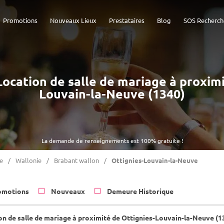
Promotions
Nouveaux Lieux
Prestataires
Blog
SOS Recherch
 Location de salle de mariage à proxim
Louvain-la-Neuve (1340)
La demande de renseignements est 100% gratuite !
e
Wallonie
Brabant wallon
Ottignies-Louvain-la-Neuve
omotions
Nouveaux
Demeure Historique
on de salle de mariage à proximité de Ottignies-Louvain-la-Neuve (1