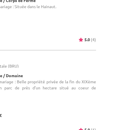
e / Corps de Ferme
ariage : Située dans le Hainaut.
5.0
(4)
itale (BRU)
e / Domaine
mariage : Belle propriété privée de la fin du XIXème
un parc de près d'un hectare situé au coeur de
€
5.0
(1)