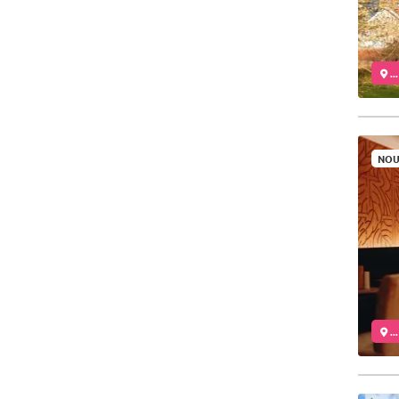
..
NOU
..