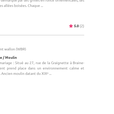
démarque par ses grilles en fonte ornementales, ses
es allées boisées. Chaque ...
5.0
(2)
bant wallon (WBR)
e / Moulin
mariage : Situé au 27, rue de la Graignette à Braine-
iment prend place dans un environnement calme et
 Ancien moulin datant du XIXᵉ ...