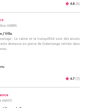
4.8
(6)
rt
allon (WBR)
 / Villa
mariage : Le calme et la tranquillité sont des atouts
cette demeure en pierre de Gobertange retirée dans
onne.
x
ers.
4.7
(7)
tance
ut (WHT)