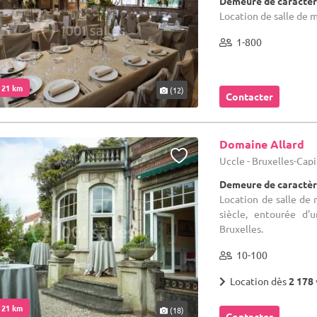
Demeure de caractèr
Location de salle de m
1-800
. 21 km
(12)
Contacter
Domaine Allard
Uccle - Bruxelles-Cap
Demeure de caractèr
Location de salle de 
siècle, entourée d'
Bruxelles.
10-100
Location dès
2 178 
. 21 km
(18)
Contacter