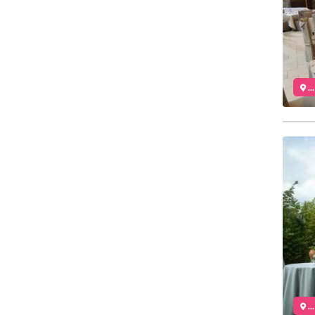
..
..