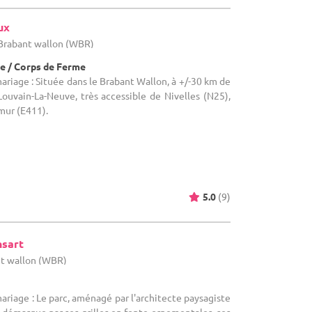
ux
 Brabant wallon (WBR)
e / Corps de Ferme
ariage : Située dans le Brabant Wallon, à +/-30 km de
Louvain-La-Neuve, très accessible de Nivelles (N25),
mur (E411).
5.0
(9)
nsart
nt wallon (WBR)
ariage : Le parc, aménagé par l'architecte paysagiste