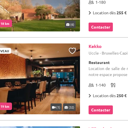
1-180
Location dès
255 €
. 18 km
(6)
Contacter
Kekko
VEAU
Uccle - Bruxelles-Cap
Restaurant
Location de salle de 
notre espace propose 
1-140
Location dès
250 €
. 19 km
(1)
(32)
Contacter