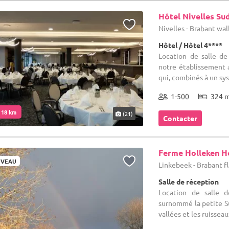
Hôtel Nivelles Su
Nivelles - Brabant wa
Hôtel / Hôtel 4****
Location de salle de
notre établissement 
qui, combinés à un sy
1-500
324 
. 18 km
(21)
Contacter
Ferme Holleken H
VEAU
Linkebeek - Brabant 
Salle de réception
Location de salle d
surnommé la petite Su
vallées et les ruisseau