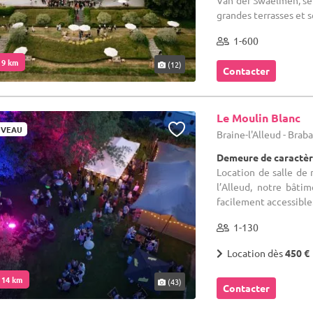
Van der Swaelmen, se 
grandes terrasses et s
1-600
. 9 km
(12)
Contacter
Le Moulin Blanc
VEAU
Braine-l'Alleud - Bra
Demeure de caractèr
Location de salle de 
l’Alleud, notre bât
facilement accessible.
1-130
Location dès
450 €
. 14 km
(43)
Contacter