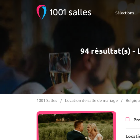
Sélections
94 résultat(s) -
1001 Salles
Location de salle de mariage
Belgiqu
Pr
Locati