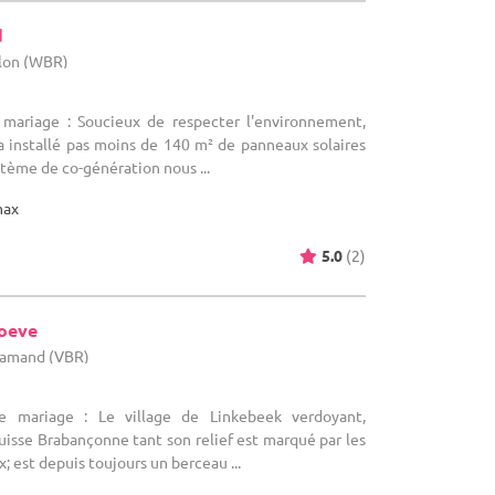
d
llon (WBR)
 mariage : Soucieux de respecter l'environnement,
a installé pas moins de 140 m² de panneaux solaires
stème de co-génération nous ...
max
5.0
(2)
oeve
flamand (VBR)
e mariage : Le village de Linkebeek verdoyant,
isse Brabançonne tant son relief est marqué par les
x; est depuis toujours un berceau ...