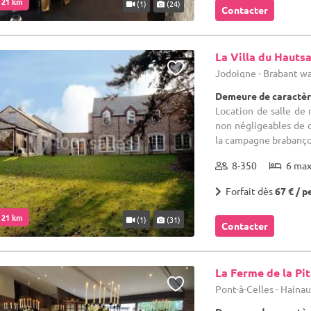
. 21 km
(1)
(24)
Contacter
La Villa du Hautsa
Jodoigne - Brabant w
Demeure de caractère
Location de salle de 
non négligeables de 
la campagne brabanç
8-350
6 ma
Forfait dès
67 € / p
. 21 km
(1)
(31)
Contacter
La Ferme de la Pi
Pont-à-Celles - Haina