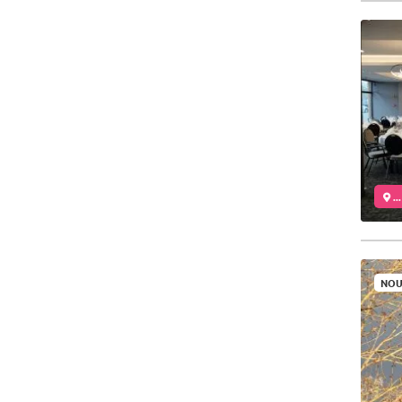
..
NOU