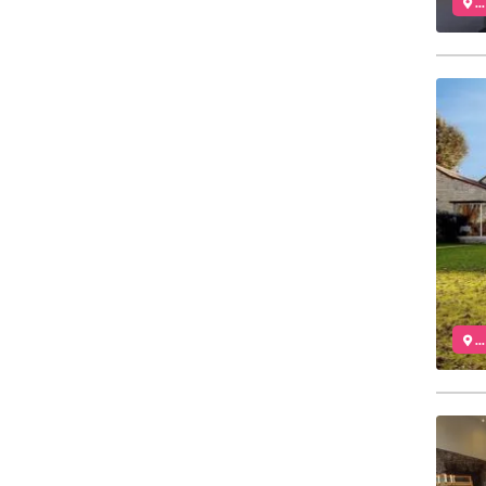
..
..