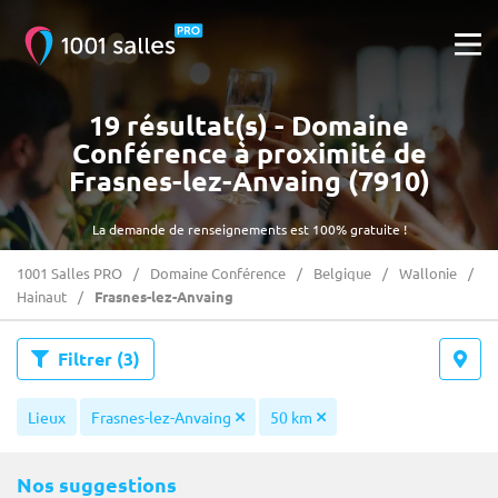
19 résultat(s) - Domaine
Conférence à proximité de
Frasnes-lez-Anvaing (7910)
La demande de renseignements est 100% gratuite !
1001 Salles PRO
Domaine Conférence
Belgique
Wallonie
Hainaut
Frasnes-lez-Anvaing
Filtrer
(3)
Lieux
Frasnes-lez-Anvaing
50 km
Nos suggestions