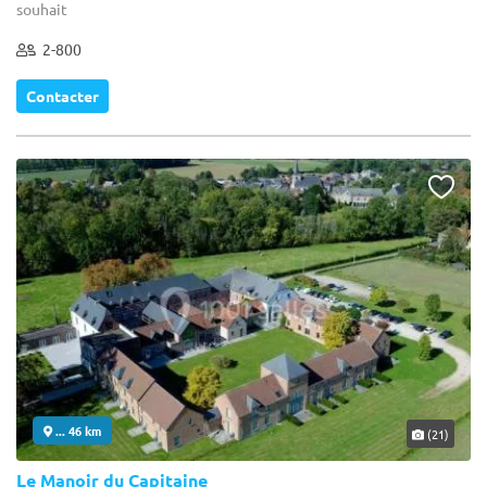
souhait
2-800
Contacter
... 46 km
(21)
Le Manoir du Capitaine