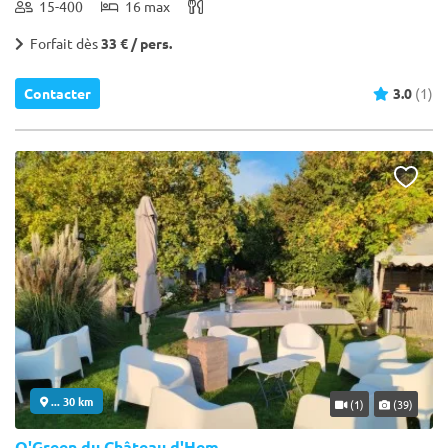
15-400
16 max
Forfait dès
33 € / pers.
Contacter
3.0
(1)
... 30 km
(1)
(39)
O'Green du Château d'Hem