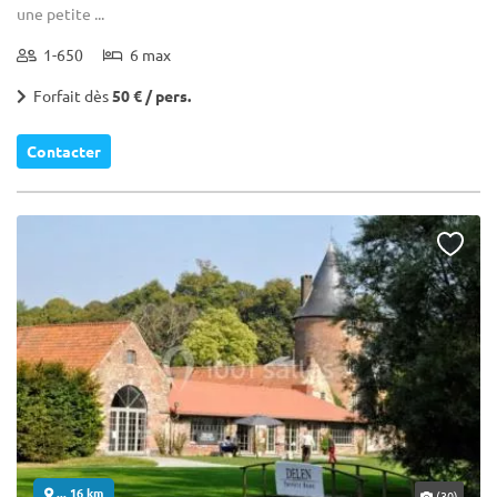
une petite ...
1-650
6 max
Forfait dès
50 € / pers.
Contacter
... 16 km
(30)