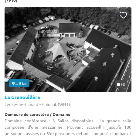
(7910)
... 8 km
(6)
La Grenouillère
Leuze-en-Hainaut - Hainaut (WHT)
Demeure de caractère / Domaine
Domaine conférence : 3 Salles disponibles - La grande salle
composée d'une mezzanine. Pouvant accueillir jusqu'à 180
personnes assises ou 650 personnes debout composé d'un bar et