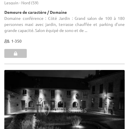
Lesquin - Nord (59)
Demeure de caractère / Domaine
Domaine conférence : Côté Jardin : Grand salon de 100 à 180
personnes maxi avec jardin, terrasse chauffée et parking d'une
grande capacité. Salon équipé de sono et de ...
1-350