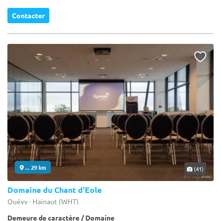
Contacter
... 29 km
(41)
Domaine du Chant d'Eole
Quévy - Hainaut (WHT)
Demeure de caractère / Domaine