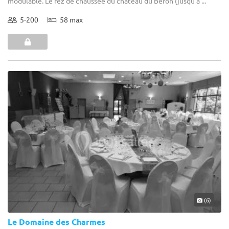
modulable. Le rez de chaussée du château du Béron (jusqu'à ...
5-200
58 max
(6)
Le Domaine des Charmes