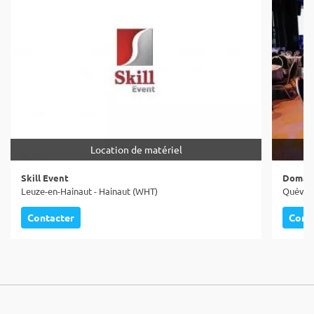
Location de matériel
Skill Event
Domain
Leuze-en-Hainaut - Hainaut (WHT)
Quévy -
Contacter
Cont