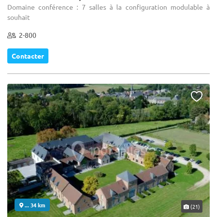
Domaine conférence : 7 salles à la configuration modulable à
souhait
2-800
Contacter
... 34 km
(21)