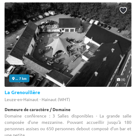
... 7 km
(6)
La Grenouillère
Leuze-en-Hainaut - Hainaut (WHT)
Demeure de caractère / Domaine
Domaine conférence : 3 Salles disponibles - La grande salle
composée d'une mezzanine. Pouvant accueillir jusqu'à 180
personnes assises ou 650 personnes debout composé d'un bar et
une petite ...