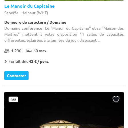
Le Manoir du Capitaine
Seneffe - Hainaut (WHT)
Demeure de caractère / Domaine
Domaine conférence : Le "Manoir du Capitaine" et sa "Maison des
Maîtres" mettent à votre disposition 11 salles de capacités
différentes, éclairées à la lumière du jour, disposant ...
1-230
60 max
Forfait dès
42 € / pers.
Contacter
RSE