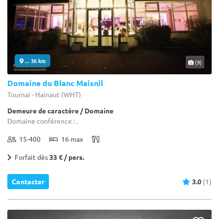
... 36 km
(9)
Domaine du Blanc Maisnil
Tournai - Hainaut (WHT)
Demeure de caractère / Domaine
Domaine conférence : .
15-400
16 max
Forfait dès
33 € / pers.
Contacter
3.0
(1)