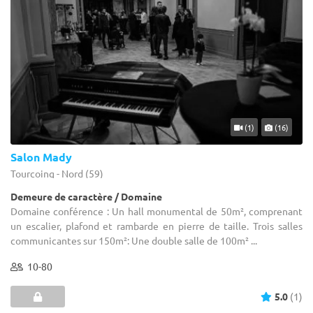
(1)
(16)
Salon Mady
Tourcoing - Nord (59)
Demeure de caractère / Domaine
Domaine conférence : Un hall monumental de 50m², comprenant
un escalier, plafond et rambarde en pierre de taille. Trois salles
communicantes sur 150m²: Une double salle de 100m² ...
10-80
5.0
(1)