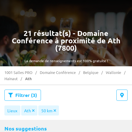
21 résultat(s) - Domaine
Conférence à proximité de Ath
(7800)
La demande de renseignements est 100% gratuite !
1001 Salles PRO
Domaine Conférence
Belgique
Wallonie
Hainaut
Ath
Filtrer
(3)
Lieux
Ath
50 km
Nos suggestions