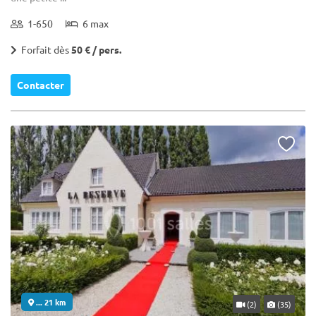
1-650
6 max
Forfait dès
50 € / pers.
Contacter
... 21 km
(2)
(35)