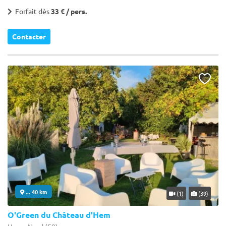
Forfait dès
33 € / pers.
Contacter
... 40 km
(1)
(39)
O'Green du Château d'Hem