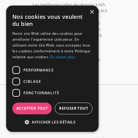
Les meilleures salles de réunion à Ath
×
Les meilleures salles de formation à Ath
Nos cookies vous veulent
Hôtel pour un séminaire à Ath
du bien
Location château mariage à Ath
Location domaine mariage à Ath
Notre site Web utilise des cookies pour
Location restaurant mariage à Ath
améliorer l'expérience utilisateur. En
Salle mariage pas chère à Ath
utilisant notre site Web, vous acceptez tous
Salle réception à Ath
les cookies conformément à notre Politique
Salle fête pas chère à Ath
relative aux cookies.
En savoir plus
Location salle anniversaire à Ath
Louer salle à Ath
PERFORMANCE
CIBLAGE
FONCTIONNALITÉ
ACCEPTER TOUT
REFUSER TOUT
AFFICHER LES DÉTAILS