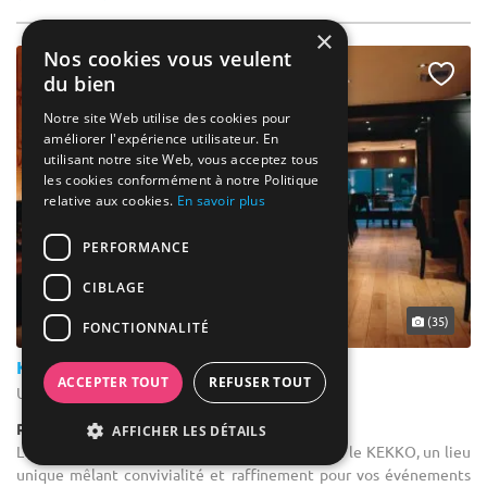
×
Nos cookies vous veulent
NOUVEAU
du bien
Notre site Web utilise des cookies pour
améliorer l'expérience utilisateur. En
utilisant notre site Web, vous acceptez tous
les cookies conformément à notre Politique
relative aux cookies.
En savoir plus
PERFORMANCE
CIBLAGE
... 39 km
(35)
FONCTIONNALITÉ
Kekko
ACCEPTER TOUT
REFUSER TOUT
Uccle - Bruxelles-Capitale (BRU)
Restaurant
AFFICHER LES DÉTAILS
Location salle pour une conférence : Découvrez le KEKKO, un lieu
unique mêlant convivialité et raffinement pour vos événements