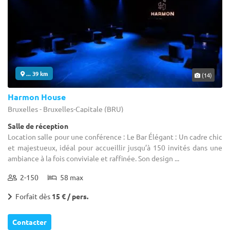
... 39 km
(14)
Harmon House
Bruxelles - Bruxelles-Capitale (BRU)
Salle de réception
Location salle pour une conférence : Le Bar Élégant : Un cadre chic
et majestueux, idéal pour accueillir jusqu’à 150 invités dans une
ambiance à la fois conviviale et raffinée. Son design ...
2-150
58 max
Forfait dès
15 € / pers.
Contacter