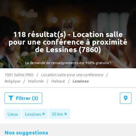
118 résultat(s) - Location salle
pour une conférence à proximité
de Lessines (7860)
La demande de renseignements est 100% gratuite !
1001 Salles PRO
Location salle pour une conférence
Belgique
Wallonie
Hainaut
Lessines
Filtrer
(3)
Lieux
Lessines
50 km
Nos suggestions