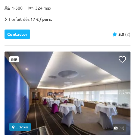
1-500
324 max
Forfait dès
17 € / pers.
Contacter
5.0
(2)
RSE
... 37 km
(32)