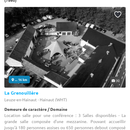
(7860)
... 16 km
(6)
La Grenouillère
Leuze-en-Hainaut - Hainaut (WHT)
Demeure de caractère / Domaine
Location salle pour une conférence : 3 Salles disponibles - La
grande salle composée d'une mezzanine. Pouvant accueillir
jusqu'à 180 personnes assises ou 650 personnes debout composé