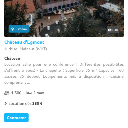
... 20 km
(50)
Château d'Egmont
Jurbise - Hainaut (WHT)
Château
Location salle pour une conférence : Différentes possibilités
s'offrent à vous: - La chapelle : Superficie 85 m² Capacité : 60
assises 85 debout Équipements mis à disposition : Cuisine
comprenant ...
1-500
2 max
Location dès
350 €
Contacter