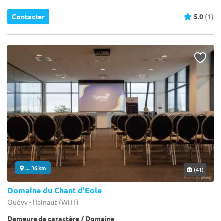
Contacter
5.0
(1)
... 36 km
(41)
Domaine du Chant d'Eole
Quévy - Hainaut (WHT)
Demeure de caractère / Domaine