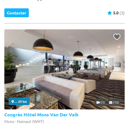
Contacter
5.0
(3)
... 29 km
(1)
(15)
Congrès Hôtel Mons Van Der Valk
Mons - Hainaut (WHT)