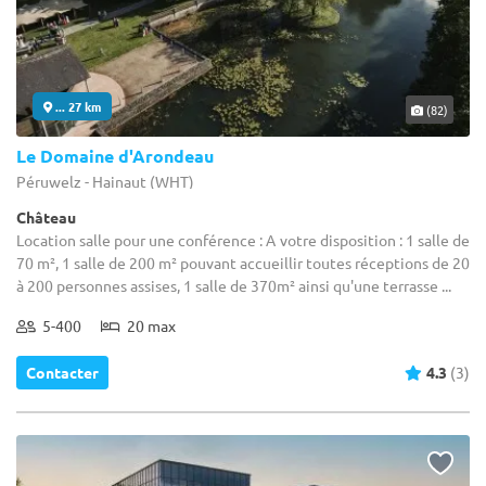
... 27 km
(82)
Le Domaine d'Arondeau
Péruwelz - Hainaut (WHT)
Château
Location salle pour une conférence : A votre disposition : 1 salle de
70 m², 1 salle de 200 m² pouvant accueillir toutes réceptions de 20
à 200 personnes assises, 1 salle de 370m² ainsi qu'une terrasse ...
5-400
20 max
Contacter
4.3
(3)