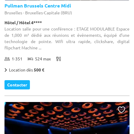
Pullman Brussels Centre Midi
Bruxelles - Bruxelles-Capitale (BRU)
Hôtel / Hôtel 4****
Location salle pour une conférence : ETAGE MODULABLE Espace
de 1,000 m² dédié aux réunions et évènements, équipé d’une
technologie de pointe. Wifi ultra rapide, clickshare, digital
flipchart Machine ...
1-351
524 max
Location dès
500 €
Contacter