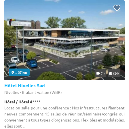
... 37 km
(1)
(24)
Hôtel Nivelles Sud
Nivelles - Brabant wallon (WBR)
Hôtel / Hôtel 4****
Location salle pour une conférence : Nos infrastructures flambant
neuves comprennent 15 salles de réunion/séminaire/congrès qui
conviennent à tous types d’organisations. Flexibles et modulables,
elles sont ...