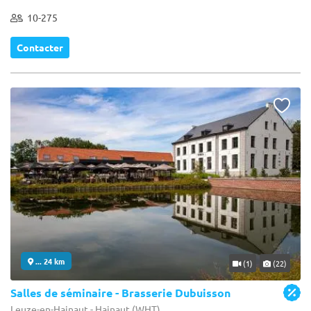
10-275
Contacter
... 24 km
(1)
(22)
Salles de séminaire - Brasserie Dubuisson
Leuze-en-Hainaut - Hainaut (WHT)