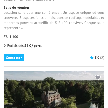
Salle de réunion
Location salle pour une conférence : Un espace unique où vous
trouverez 8 espaces fonctionnels, dont un rooftop, modulables et
modernes pouvant accueillir de 5 à 100 convives. Chaque salle
représente ...
1-100
Forfait dès
51 € / pers.
Contacter
5.0
(2)