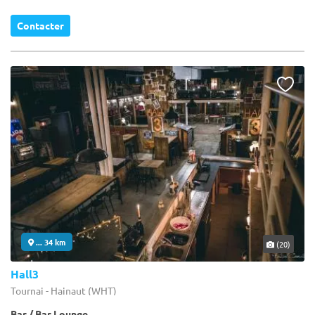
Contacter
... 34 km
(20)
Hall3
Tournai - Hainaut (WHT)
Bar / Bar Lounge