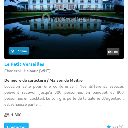
... 18 km
(18)
Le Petit Versailles
Charleroi - Hainaut (WHT)
Demeure de caractère / Maison de Maître
Location salle pour une conférence : Nos différents espaces
peuvent recevoir jusqu'à 300 personnes en banquet et 800
personnes en cocktail. Le ton gris perle de la Galerie d'Argenteuil
est rehaussé par le ...
1-800
Contacter
5.0
(1)