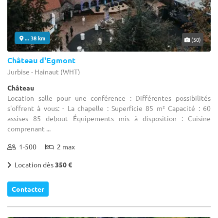
... 38 km
(50)
Château d'Egmont
Jurbise - Hainaut (WHT)
Château
Location salle pour une conférence : Différentes possibilités
s'offrent à vous: - La chapelle : Superficie 85 m² Capacité : 60
assises 85 debout Équipements mis à disposition : Cuisine
comprenant ...
1-500
2 max
Location dès
350 €
Contacter