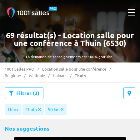
69 résultat(s) - Location salle pour
une conférence à Thuin (6530)
La demande de renseignements est 100% gratuite !
1001 Salles PRO
Location salle pour une conférence
Belgique
Wallonie
Hainaut
Thuin
Filtrer
(3)
Lieux
Thuin
50 km
Nos suggestions