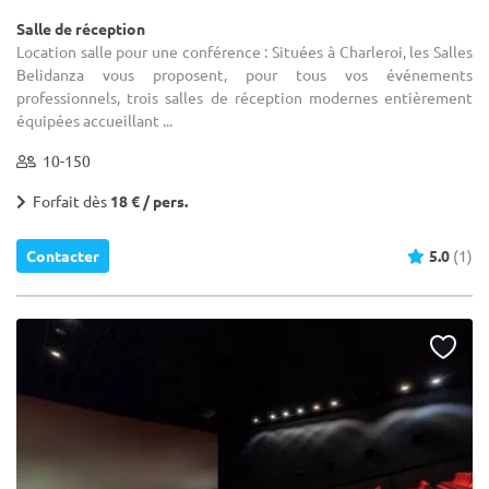
Salle de réception
Location salle pour une conférence : Situées à Charleroi, les Salles
Belidanza vous proposent, pour tous vos événements
professionnels, trois salles de réception modernes entièrement
équipées accueillant ...
10-150
Forfait dès
18 € / pers.
Contacter
5.0
(1)