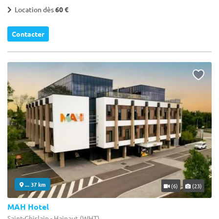
Location dès
60 €
Contacter
... 37 km
(6)
(23)
MAH Hotel
Saint-Ghislain - Hainaut (WHT)