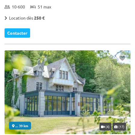
10-600
51 max
Location dès
250 €
Contacter
... 39 km
(4)
(17)