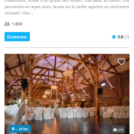
personnes en repas assis. Sa vue sur le jardin apporte un sentiment
relaxant. Une ...
1-800
Contacter
3.8
(1)
... 24 km
(20)