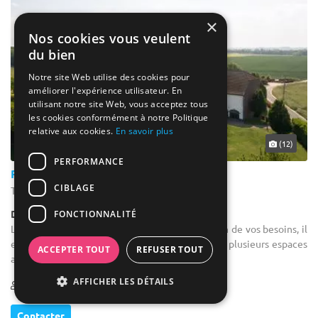
×
Nos cookies vous veulent
du bien
Notre site Web utilise des cookies pour
améliorer l'expérience utilisateur. En
utilisant notre site Web, vous acceptez tous
les cookies conformément à notre Politique
relative aux cookies.
En savoir plus
... 42 km
(12)
PERFORMANCE
Praesenti
CIBLAGE
Tubize - Brabant wallon (WBR)
Demeure de caractère / Domaine
FONCTIONNALITÉ
Location salle pour une conférence : En fonction de vos besoins, il
est possible de louer une salle ou de combiner plusieurs espaces
ACCEPTER TOUT
REFUSER TOUT
avec ou sans cuisine avec ou sans équipement.
AFFICHER LES DÉTAILS
10-275
Contacter