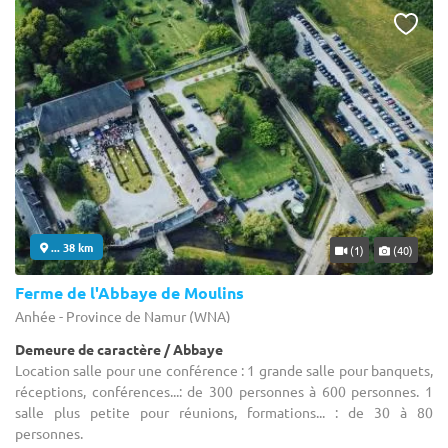
... 38 km
(1)
(40)
Ferme de l'Abbaye de Moulins
Anhée - Province de Namur (WNA)
Demeure de caractère / Abbaye
Location salle pour une conférence : 1 grande salle pour banquets,
réceptions, conférences...: de 300 personnes à 600 personnes. 1
salle plus petite pour réunions, formations... : de 30 à 80
personnes.