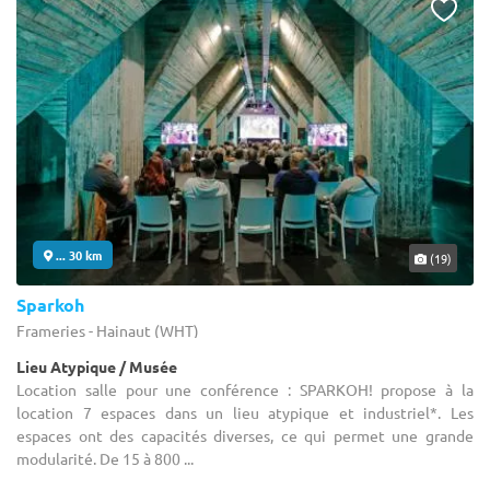
... 30 km
(19)
Sparkoh
Frameries - Hainaut (WHT)
Lieu Atypique / Musée
Location salle pour une conférence : SPARKOH! propose à la
location 7 espaces dans un lieu atypique et industriel*. Les
espaces ont des capacités diverses, ce qui permet une grande
modularité. De 15 à 800 ...