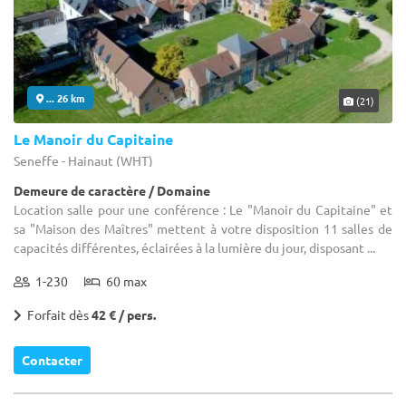
... 26 km
(21)
Le Manoir du Capitaine
Seneffe - Hainaut (WHT)
Demeure de caractère / Domaine
Location salle pour une conférence : Le "Manoir du Capitaine" et
sa "Maison des Maîtres" mettent à votre disposition 11 salles de
capacités différentes, éclairées à la lumière du jour, disposant ...
1-230
60 max
Forfait dès
42 € / pers.
Contacter