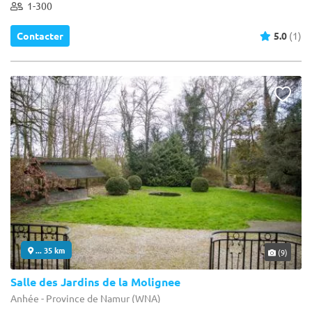
1-300
Contacter
5.0
(1)
... 35 km
(9)
Salle des Jardins de la Molignee
Anhée - Province de Namur (WNA)