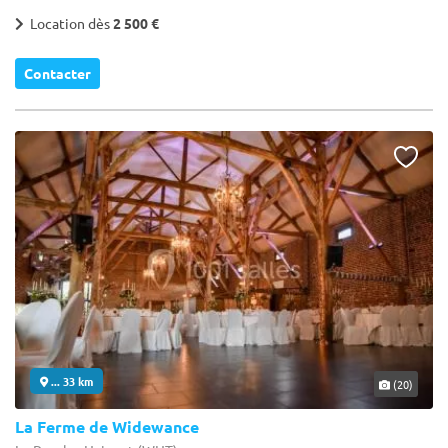
Location dès
2 500 €
Contacter
... 33 km
(20)
La Ferme de Widewance