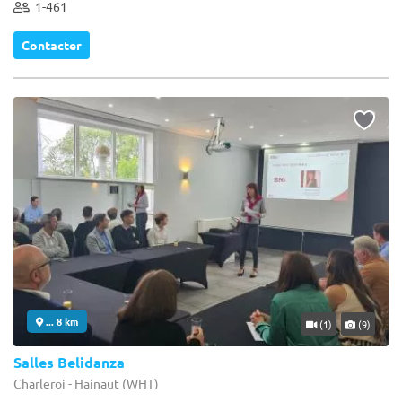
1-461
Contacter
... 8 km
(1)
(9)
Salles Belidanza
Charleroi - Hainaut (WHT)