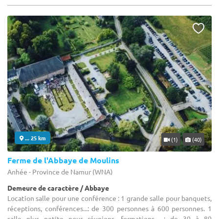
... 25 km
(1)
(40)
Ferme de l'Abbaye de Moulins
Anhée - Province de Namur (WNA)
Demeure de caractère / Abbaye
Location salle pour une conférence : 1 grande salle pour banquets,
réceptions, conférences...: de 300 personnes à 600 personnes. 1
salle plus petite pour réunions, formations... : de 30 à 80