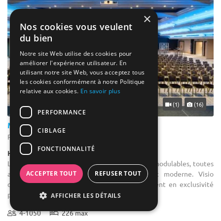
×
Nos cookies vous veulent
du bien
Notre site Web utilise des cookies pour
améliorer l'expérience utilisateur. En
utilisant notre site Web, vous acceptez tous
les cookies conformément à notre Politique
relative aux cookies.
En savoir plus
... 36 km
(1)
(16)
PERFORMANCE
Martin's Château du Lac
CIBLAGE
Rixensart - Brabant wallon (WBR)
FONCTIONNALITÉ
Hôtel / Hôtel 5*****
Location salle pour une conférence : 23 salles modulables, toutes
ACCEPTER TOUT
REFUSER TOUT
avec la lumière du jour et un équipement moderne. Visio
conférence possible. Location de l'établissement en exclusivité
possible. Nos ...
AFFICHER LES DÉTAILS
4-1050
226 max