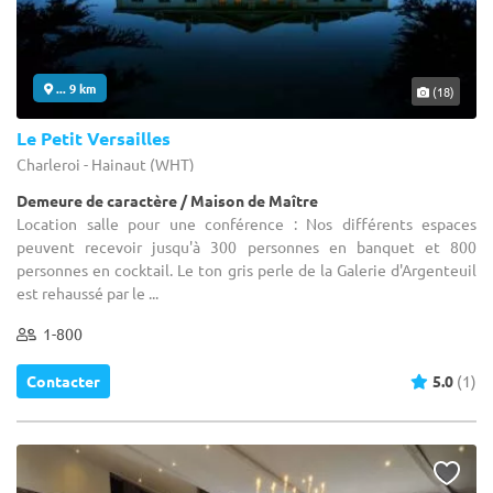
... 9 km
(18)
Le Petit Versailles
Charleroi - Hainaut (WHT)
Demeure de caractère / Maison de Maître
Location salle pour une conférence : Nos différents espaces
peuvent recevoir jusqu'à 300 personnes en banquet et 800
personnes en cocktail. Le ton gris perle de la Galerie d'Argenteuil
est rehaussé par le ...
1-800
Contacter
5.0
(1)