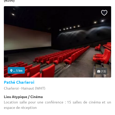
(6200)
... 5 km
(13)
Pathé Charleroi
Charleroi - Hainaut (WHT)
Lieu Atypique / Cinéma
Location salle pour une conférence : 15 salles de cinéma et un
espace de réception