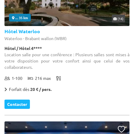
... 35 km
(14)
Hôtel Waterloo
Waterloo - Brabant wallon (WBR)
Hôtel / Hôtel 4****
Location salle pour une conférence : Plusieurs salles sont mises à
votre disposition pour votre confort ainsi que celui de vos
collaborateurs.
1-100
216 max
Forfait dès
20 € / pers.
Contacter