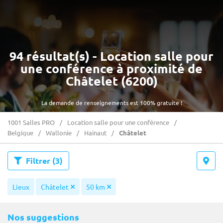
94 résultat(s) - Location salle pour
une conférence à proximité de
Châtelet (6200)
La demande de renseignements est 100% gratuite !
1001 Salles PRO
Location salle pour une conférence
Belgique
Wallonie
Hainaut
Châtelet
Filtrer
(3)
Lieux
Châtelet
50 km
Nos suggestions