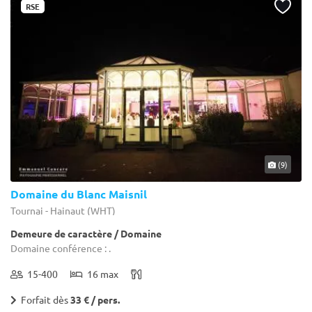
RSE
(9)
Domaine du Blanc Maisnil
Tournai - Hainaut (WHT)
Demeure de caractère / Domaine
Domaine conférence : .
15-400
16 max
Forfait dès
33 € / pers.