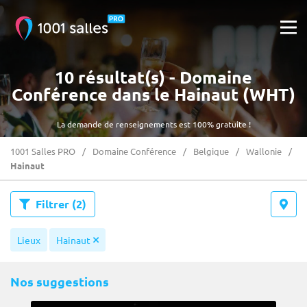
10 résultat(s) - Domaine
Conférence dans le Hainaut (WHT)
La demande de renseignements est 100% gratuite !
1001 Salles PRO
Domaine Conférence
Belgique
Wallonie
Hainaut
Filtrer
(2)
Lieux
Hainaut
Nos suggestions