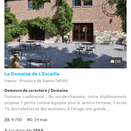
(30)
Le Domaine de L’Escaille
Namur - Province de Namur (WNA)
Demeure de caractère / Domaine
Domaine conférence : Au rez-de-chaussée, notre établissement
propose 1 petite cuisine équipée pour le service terrasse, 1 écran
TV, des toilettes et des vestiaires. À l'étage, une grande ...
4-700
24 max
Location dès
250 €