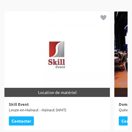
Location de matériel
Skill Event
Domain
Leuze-en-Hainaut - Hainaut (WHT)
Quévy -
Contacter
Cont