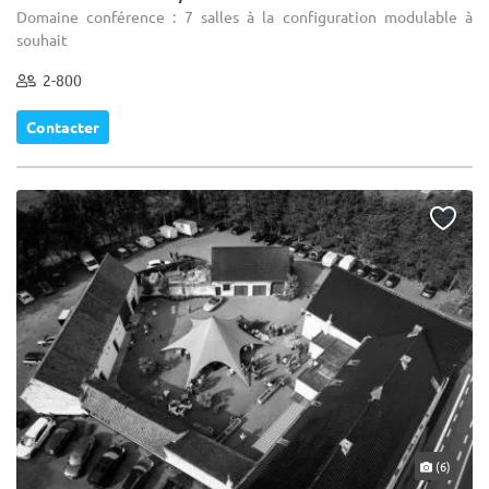
Domaine conférence : 7 salles à la configuration modulable à
souhait
2-800
Contacter
(6)