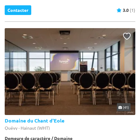
Contacter
3.0
(1)
(41)
Domaine du Chant d'Eole
Quévy - Hainaut (WHT)
Demeure de caractère / Domaine