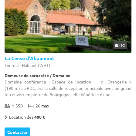
(30)
La Cense d'Abaumont
Tournai - Hainaut (WHT)
Demeure de caractère / Domaine
Domaine conférence : Espace de location : - « l’Orangerie »
(190m²) au RDC, est la salle de réception principale avec un grand
feu ouvert en pierre de Bourgogne, elle bénéficie d’une ...
1-350
26 max
Location dès
400 €
Contacter