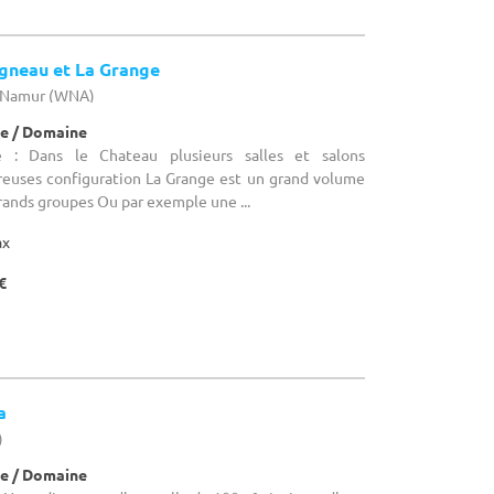
Agneau et La Grange
e Namur (WNA)
e / Domaine
 : Dans le Chateau plusieurs salles et salons
euses configuration La Grange est un grand volume
grands groupes Ou par exemple une ...
ax
€
a
)
e / Domaine