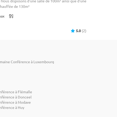
Nous disposons d'une salle de 100m² ainsi que d'une
 chauffée de 130m²
max
5.0
(2)
maine Conférence à Luxembourg
nférence à Flémalle
nférence à Donceel
nférence à Modave
nférence à Huy