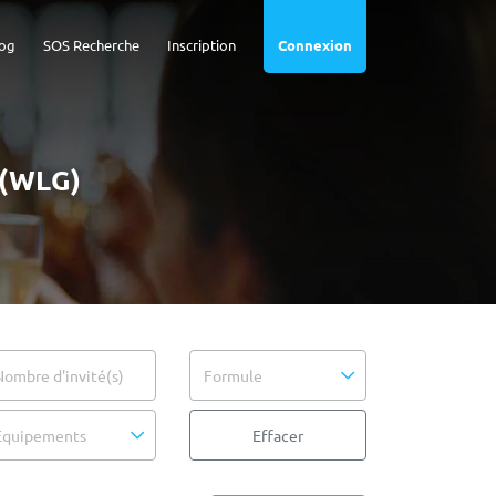
og
SOS Recherche
Inscription
Connexion
 (WLG)
Nombre d'invité(s)
Formule
Equipements
Effacer