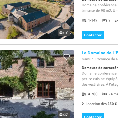
Domaine conférence :
terrasse de 90 m2. Un
1-149
9 ma
(16)
Contacter
Le Domaine de L’E
Namur - Province de
Demeure de caractèr
Domaine conférence :
petite cuisine équipée
des vestiaires. À l'éta
4-700
24 m
Location dès
250 €
(30)
Contacter