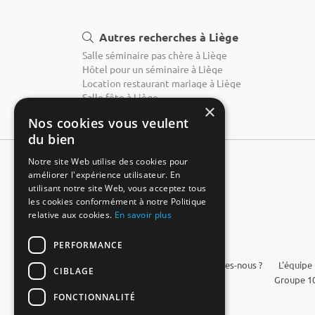
Autres recherches à Liège
Salle séminaire pas chère à Liège
Hôtel pour un séminaire à Liège
Location restaurant mariage à Liège
Salle fête à Liège
×
Nos cookies vous veulent
du bien
Notre site Web utilise des cookies pour
améliorer l'expérience utilisateur. En
utilisant notre site Web, vous acceptez tous
les cookies conformément à notre Politique
relative aux cookies.
En savoir plus
PERFORMANCE
FAQ
Qui sommes-nous ?
L'équipe
CIBLAGE
Groupe 10
FONCTIONNALITÉ