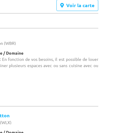
Voir la carte
lon (WBR)
e / Domaine
En fonction de vos besoins, il est possible de louer
iner plusieurs espaces avec ou sans cuisine avec ou
otton
 (WLX)
e / Domaine