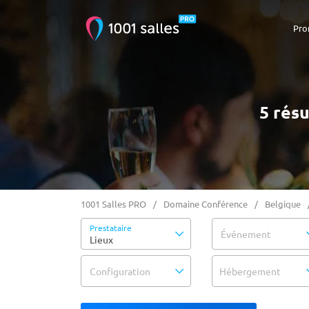
Pro
5 rés
1001 Salles PRO
Domaine Conférence
Belgique
Prestataire
Événement
Lieux
Configuration
Hébergement