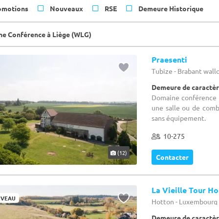
omotions
Nouveaux
RSE
Demeure Historique
e Conférence à Liège (WLG)
Praesenti
Tubize - Brabant wal
Demeure de caractèr
Domaine conférence : 
une salle ou de comb
sans équipement.
10-275
(12)
Contacter
La Vieille Tour H
VEAU
Hotton - Luxembourg
Demeure de caractèr