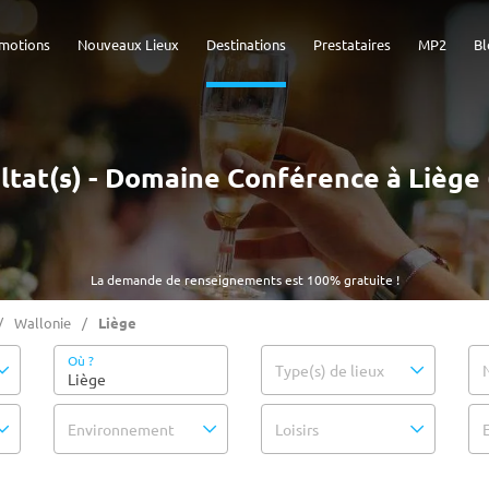
motions
Nouveaux Lieux
Destinations
Prestataires
MP2
Bl
ultat(s) - Domaine Conférence à Liège
La demande de renseignements est 100% gratuite !
Wallonie
Liège
Où ?
Type(s) de lieux
Environnement
Loisirs