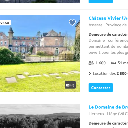
Château Vivier l’
VEAU
Assesse - Province d
Demeure de caractèr
Domaine conférence
permettant de nombr
ouvert pour les plus 
1-600
51 m
Location dès
2 500 
(6)
Contacter
Le Domaine de Br
Lierneux - Liège (WLG
Demeure de caractèr