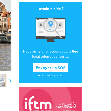
Besoin d'aide ?
Nous recherchons pour vous, le lieu
idéal selon vos critères.
Envoyer un SOS
Service 100% gratuit !