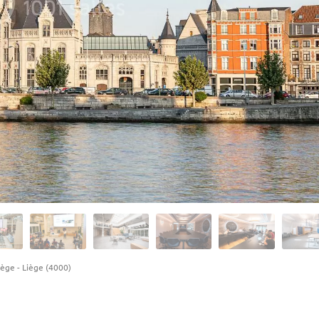
iège
-
Liège (4000)