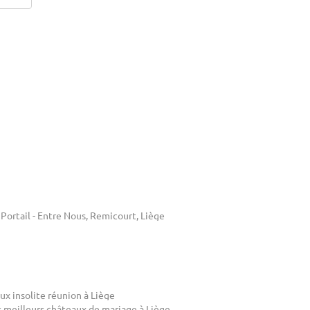
Portail - Entre Nous, Remicourt, Liège
ux insolite réunion à Liège
s meilleurs châteaux de mariage à Liège