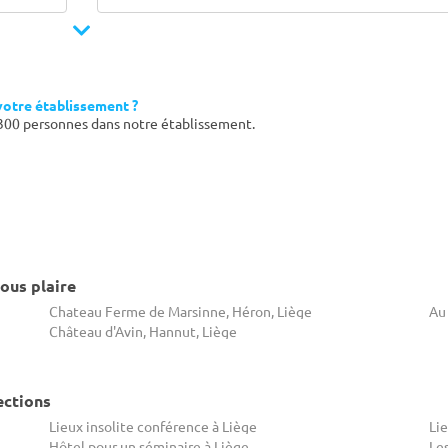
votre établissement ?
 300 personnes dans notre établissement.
ous plaire
Chateau Ferme de Marsinne, Héron, Liège
Au 
Château d'Avin, Hannut, Liège
ections
Lieux insolite conférence à Liège
Lie
Hôtel pour un séminaire à Liège
Le