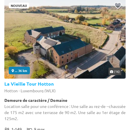
NOUVEAU
... 36 km
(16)
La Vieille Tour Hotton
Hotton - Luxembourg (WLX)
Demeure de caractère / Domaine
Location salle pour une conférence : Une salle au rez-de --chaussée
de 175 m2 avec une terrasse de 90 m2. Une salle au 1er étage de
125m2.
1-149
9 max