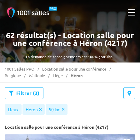
62 résultat(s) - Location salle pour
une conférence à Héron (4217)
La demande de renseignements est 100% gratuite !
1001 Salles PRO
Location salle pour une conférence
Belgique
Wallonie
Liège
Héron
Filtrer
(3)
Lieux
Héron
50 km
Location salle pour une conférence à Héron (4217)