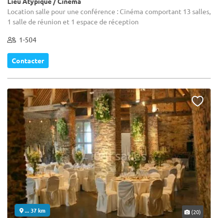
Lieu Atypique / Cinéma
Location salle pour une conférence : Cinéma comportant 13 salles,
1 salle de réunion et 1 espace de réception
1-504
Contacter
... 37 km
(20)