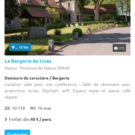
... 12 km
(17)
La Bergerie de Lives
Namur - Province de Namur (WNA)
Demeure de caractère / Bergerie
Location salle pour une conférence : Salle de séminaire avec
projecteur, écran, flipchart, wifi. Espace repas et pause café
séparé.
10-118
16 max
Forfait dès
40 € / pers.
Contacter