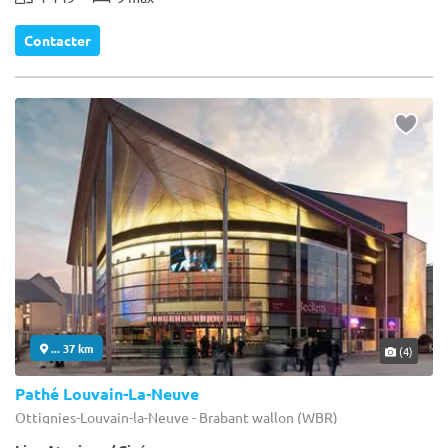
Contacter
... 37 km
(4)
Pathé Louvain-La-Neuve
Ottignies-Louvain-la-Neuve - Brabant wallon (WBR)