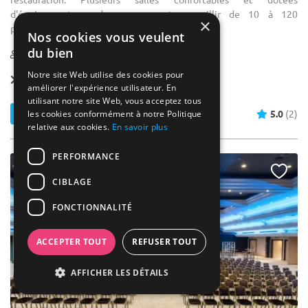
d'équipements modernes peuvent accueillir de 10 à 120
×
personnes. Réunions, team buildings, ...
Nos cookies vous veulent
du bien
2-120
112 max
Notre site Web utilise des cookies pour
Forfait dès
40 € / pers.
améliorer l'expérience utilisateur. En
utilisant notre site Web, vous acceptez tous
Contacter
5.0
(2)
les cookies conformément à notre Politique
relative aux cookies.
En savoir plus
PERFORMANCE
CIBLAGE
FONCTIONNALITÉ
ACCEPTER TOUT
REFUSER TOUT
AFFICHER LES DÉTAILS