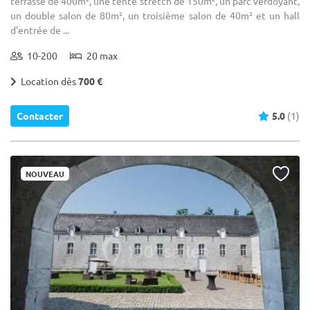
terrasse de 400m², une tente stretch de 150m², un parc verdoyant,
un double salon de 80m², un troisième salon de 40m² et un hall
d'entrée de ...
10-200
20 max
Location dès
700 €
Contacter
5.0
(1)
NOUVEAU