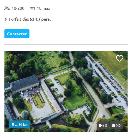
10-200
18 max
Forfait dès
53 € / pers.
Contacter
... 30 km
(1)
(40)