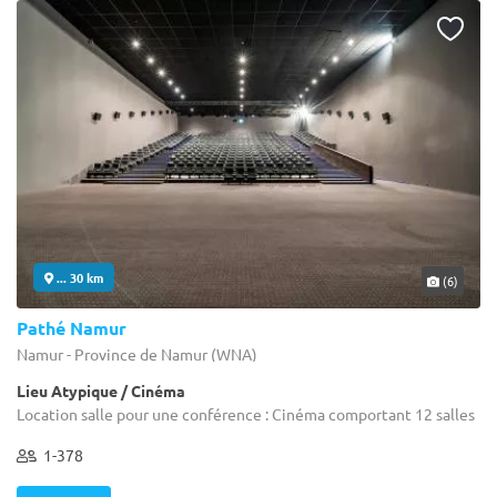
... 30 km
(6)
Pathé Namur
Namur - Province de Namur (WNA)
Lieu Atypique / Cinéma
Location salle pour une conférence : Cinéma comportant 12 salles
1-378