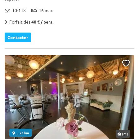
10-118
16 max
Forfait dès
40 € / pers.
Contacter
... 23 km
(21)