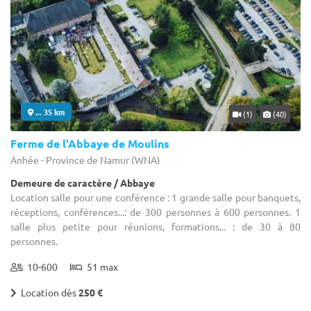
... 35 km
(1)
(40)
Ferme de l'Abbaye de Moulins
Anhée - Province de Namur (WNA)
Demeure de caractère / Abbaye
Location salle pour une conférence : 1 grande salle pour banquets,
réceptions, conférences...: de 300 personnes à 600 personnes. 1
salle plus petite pour réunions, formations... : de 30 à 80
personnes.
10-600
51 max
Location dès
250 €