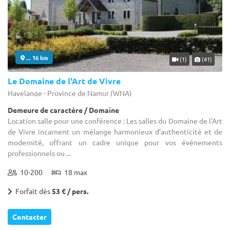
... 16 km
(1)
(41)
Le Domaine de l'Art de Vivre
Havelange - Province de Namur (WNA)
Demeure de caractère / Domaine
Location salle pour une conférence : Les salles du Domaine de l'Art
de Vivre incarnent un mélange harmonieux d’authenticité et de
modernité, offrant un cadre unique pour vos événements
professionnels ou ...
10-200
18 max
Forfait dès
53 € / pers.
Contacter