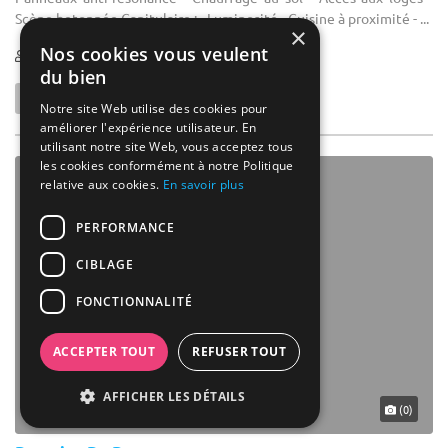
Scène betonnée Capitulaire : - Luminosité - Cuisine à proximité - ...
×
Nos cookies vous veulent
10-600
du bien
Notre site Web utilise des cookies pour
améliorer l'expérience utilisateur. En
utilisant notre site Web, vous acceptez tous
les cookies conformément à notre Politique
relative aux cookies.
En savoir plus
PERFORMANCE
CIBLAGE
FONCTIONNALITÉ
ACCEPTER TOUT
REFUSER TOUT
AFFICHER LES DÉTAILS
(0)