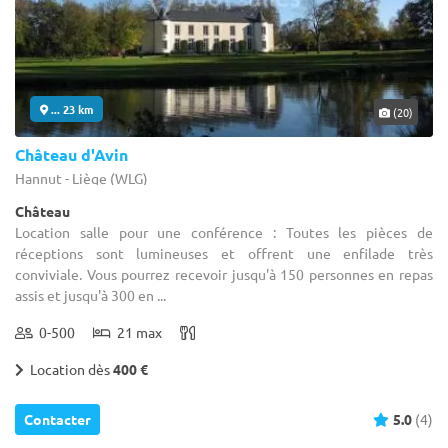
... 23 km
(20)
Château d'Avin
Hannut - Liège (WLG)
Château
Location salle pour une conférence : Toutes les pièces de
réceptions sont lumineuses et offrent une enfilade très
conviviale. Vous pourrez recevoir jusqu'à 150 personnes en repas
assis et jusqu'à 300 en ...
0-500
21 max
Location dès
400 €
Contacter
5.0
(4)