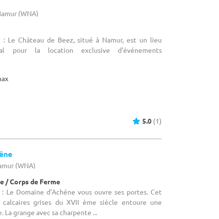
 Namur (WNA)
 : Le Château de Beez, situé à Namur, est un lieu
éal pour la location exclusive d'événements
max
5.0
(1)
êne
Namur (WNA)
e / Corps de Ferme
 : Le Domaine d’Achêne vous ouvre ses portes. Cet
 calcaires grises du XVII ème siècle entoure une
. La grange avec sa charpente ...