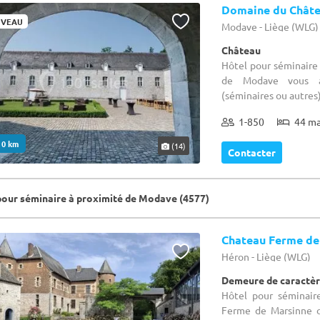
Domaine du Chât
VEAU
Modave - Liège (WLG)
Château
Hôtel pour séminaire
de Modave vous ac
(séminaires ou autres)
1-850
44 m
. 0 km
(14)
Contacter
pour séminaire à proximité de Modave (4577)
Chateau Ferme de
Héron - Liège (WLG)
Demeure de caractèr
Hôtel pour séminair
Ferme de Marsinne o