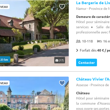
La Bergerie de Li
VEAU
Namur - Province de
Demeure de caractèr
Hôtel pour séminaire 
services ● Salle d
professionnelle avec fr
10-118
16 
Forfait dès
40 € / p
. 23 km
(17)
Contacter
Château Vivier l’
VEAU
Assesse - Province d
Château
Hôtel pour séminaire 
la commune d’Assess
vous ouvre ses portes d