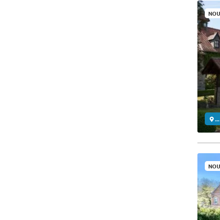
NOU
..
NOU