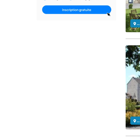
..
..