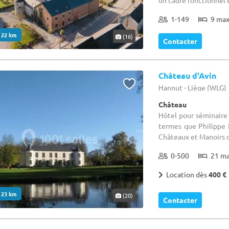
un cadre fonctionnel et
1-149
9 ma
. 22 km
(16)
Contacter
Château d'Avin
Hannut - Liège (WLG)
Château
Hôtel pour séminaire :
termes que Philippe F
Châteaux et Manoirs d
0-500
21 m
Location dès
400 €
. 23 km
(20)
Contacter