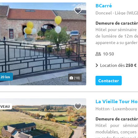
BCarré
Donceel - Liège (WLG
Demeure de caractèr
Hôtel pour séminaire
de lumière de 12m de
apparente a su garder 
10-50
Location dès
250 €
. 20 km
(18)
Contacter
La Vieille Tour H
VEAU
Hotton - Luxembourg
Demeure de caractèr
Hôtel pour sémina
modulables, conçues 