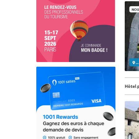
NOU
..
Hôtel 