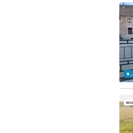
..
NOU