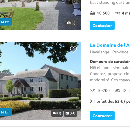
haut standing qui tra
10-500
4 m
. 14 km
(9)
Contacter
Le Domaine de l'A
Havelange - Provinc
Demeure de caractèr
Hôtel pour séminaire
Condroz, propose cinq
modernité. Ces espaces
10-200
18 
Forfait dès
53 € / p
. 16 km
(1)
(41)
Contacter