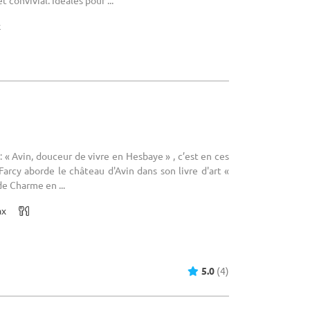
 convivial. Idéales pour ...
x
 « Avin, douceur de vivre en Hesbaye » , c’est en ces
arcy aborde le château d'Avin dans son livre d'art «
e Charme en ...
ax
5.0
(4)