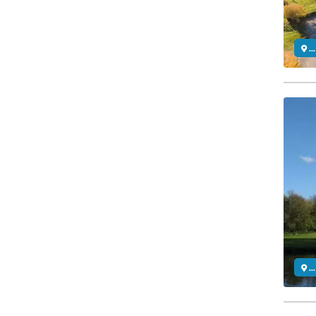
..
..