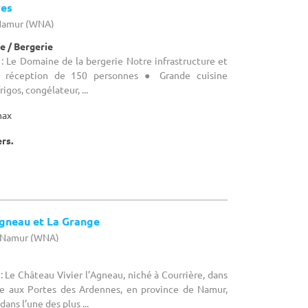
ves
 Namur (WNA)
e / Bergerie
: Le Domaine de la bergerie Notre infrastructure et
e réception de 150 personnes ● Grande cuisine
igos, congélateur, ...
max
ers.
Agneau et La Grange
e Namur (WNA)
: Le Château Vivier l’Agneau, niché à Courrière, dans
e aux Portes des Ardennes, en province de Namur,
ans l’une des plus ...