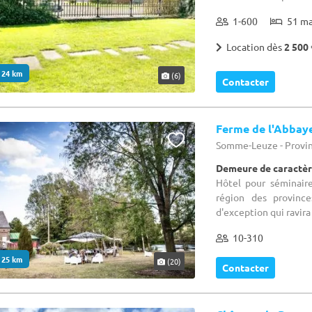
1-600
51 m
Location dès
2 500 
. 24 km
(6)
Contacter
Ferme de l'Abbay
Somme-Leuze - Provi
Demeure de caractèr
Hôtel pour séminair
région des provinc
d'exception qui ravira 
10-310
. 25 km
(20)
Contacter