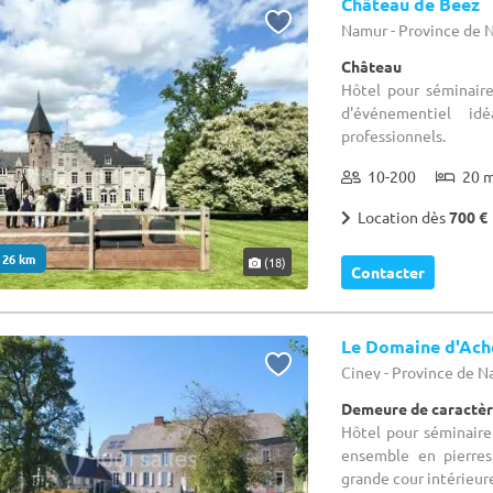
Château de Beez
Namur - Province de
Château
Hôtel pour séminaire
d'événementiel id
professionnels.
10-200
20 
Location dès
700 €
. 26 km
(18)
Contacter
Le Domaine d'Ach
Ciney - Province de 
Demeure de caractèr
Hôtel pour séminaire
ensemble en pierres
grande cour intérieure