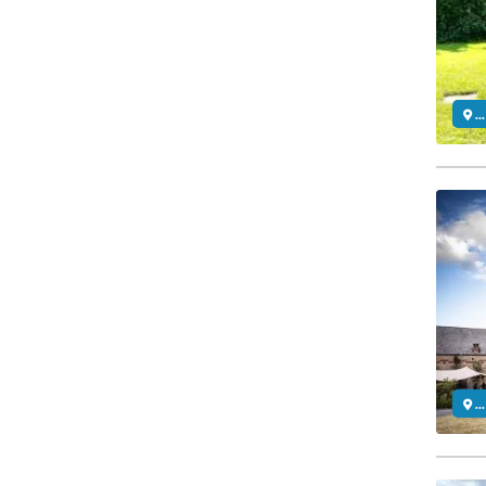
..
..