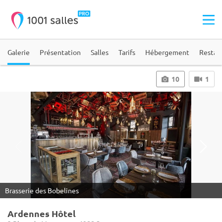
Galerie
Présentation
Salles
Tarifs
Hébergement
Restau
10
1
Brasserie des Bobelines
Ardennes Hôtel