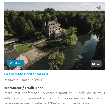
... 8 km
(82)
Le Domaine d'Arondeau
Péruwelz - Hainaut (WHT)
Restaurant / Traditionnel
Restaurant conférence : A votre disposition : 1 salle de 70 m², 1
salle de 200 m² pouvant accueillir toutes réceptions de 20 à 200
personnes assises, 1 salle de 370m² ainsi qu'une terrasse ...