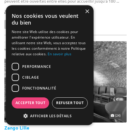
peuvent être ouvertes entre elles pour accueillir jusqu'à 180 ...
×
5-350
Nos cookies vous veulent
du bien
Notre site Web utilise des cookies pour
améliorer l'expérience utilisateur. En
utilisant notre site Web, vous acceptez tous
les cookies conformément à notre Politique
relative aux cookies.
En savoir plus
PERFORMANCE
CIBLAGE
FONCTIONNALITÉ
ACCEPTER TOUT
REFUSER TOUT
(24)
AFFICHER LES DÉTAILS
Zango Lille