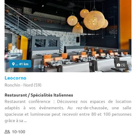
... 41 km
(5)
Leocorno
Ronchin - Nord (59)
Restaurant / Spécialités Italiennes
Restaurant conférence : Découvrez nos espaces de location
adaptés à vos événements. Au rez-de-chaussée, une salle
spacieuse et lumineuse peut recevoir entre 80 et 100 personnes
grâce à sa ...
10-100