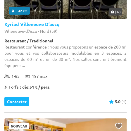
... 42 km
(32)
Kyriad Villeneuve D’ascq
Villeneuve-d'Ascq - Nord (59)
Restaurant / Traditionnel
Restaurant conférence : Nous vous proposons un espace de 200 m²
pour vous et vos collaborateurs modulables en 3 espaces. 2
espaces de 60 m² et un de 80 m². Nos salles sont entièrement
équipées ...
1-65
197 max
Forfait dès
51 € / pers.
Contacter
5.0
(1)
NOUVEAU