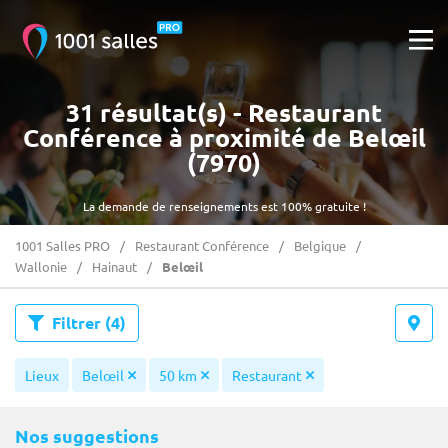
31 résultat(s) - Restaurant
Conférence à proximité de Belœil
(7970)
La demande de renseignements est 100% gratuite !
1001 Salles PRO
Restaurant Conférence
Belgique
Wallonie
Hainaut
Belœil
Filtrer
(4)
Lieux
Belœil
50 km
Restaurant
Nos suggestions