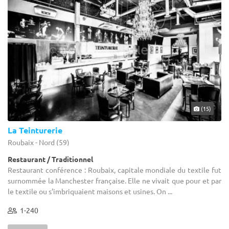
(15)
La Teinturerie
Roubaix - Nord (59)
Restaurant / Traditionnel
Restaurant conférence : Roubaix, capitale mondiale du textile fut
surnommée la Manchester française. Elle ne vivait que pour et par
le textile ou s’imbriquaient maisons et usines. On ...
1-240