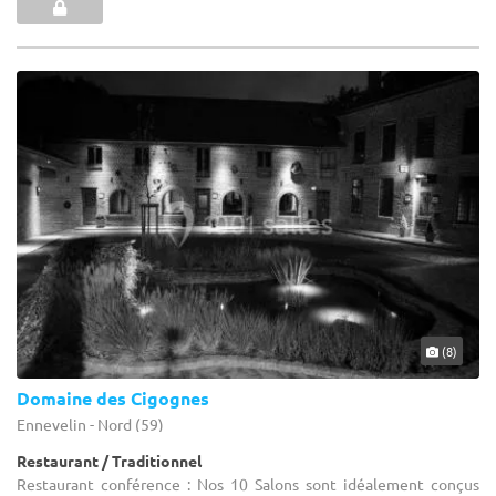
(8)
Domaine des Cigognes
Ennevelin - Nord (59)
Restaurant / Traditionnel
Restaurant conférence : Nos 10 Salons sont idéalement conçus