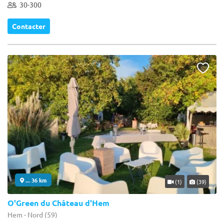
30-300
Contacter
... 36 km
(1)
(39)
O'Green du Château d'Hem
Hem - Nord (59)