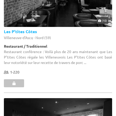
(10)
Les P'tites Côtes
Villeneuve-d'Ascq - Nord (59)
Restaurant / Traditionnel
Restaurant conférence : Voilà plus de 20 ans maintenant que Les
P’tites Côtes régale les Villeneuvois Les P’tites Côtes ont basé
leur notoriété sur leur recette de travers de porc ...
1-220