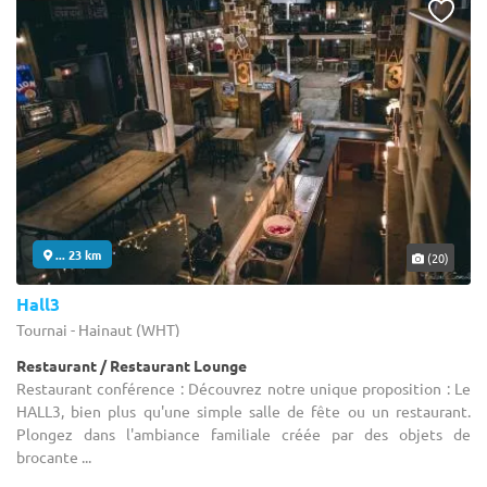
... 23 km
(20)
Hall3
Tournai - Hainaut (WHT)
Restaurant / Restaurant Lounge
Restaurant conférence : Découvrez notre unique proposition : Le
HALL3, bien plus qu'une simple salle de fête ou un restaurant.
Plongez dans l'ambiance familiale créée par des objets de
brocante ...