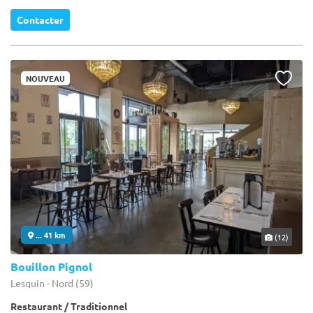
Contacter
NOUVEAU
... 41 km
(12)
Bouillon Pignol
Lesquin - Nord (59)
Restaurant / Traditionnel