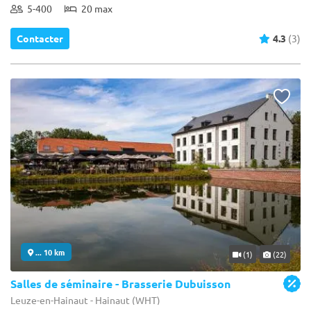
5-400
20 max
Contacter
4.3
(3)
... 10 km
(1)
(22)
Salles de séminaire - Brasserie Dubuisson
Leuze-en-Hainaut - Hainaut (WHT)