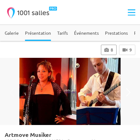
Galerie
Présentation
Tarifs
Événements
Prestations
Ré
8
9
Artmove Musiker