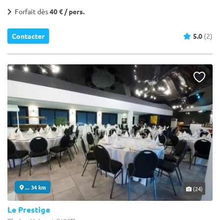
Forfait dès
40 € / pers.
Contacter
5.0
(2)
... 34 km
(24)
Le Prestige