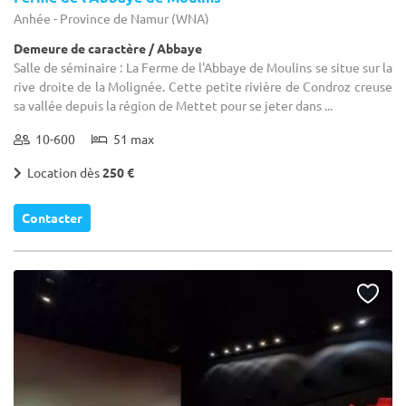
Anhée - Province de Namur (WNA)
Demeure de caractère / Abbaye
Salle de séminaire : La Ferme de l'Abbaye de Moulins se situe sur la
rive droite de la Molignée. Cette petite rivière de Condroz creuse
sa vallée depuis la région de Mettet pour se jeter dans ...
10-600
51 max
Location dès
250 €
Contacter