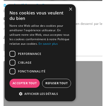
Domaine Château Du Faucon
×
Donchery - Ardennes (08)
Nos cookies vous veulent
du bien
Demeure de caractère / Domaine
Salle de séminaire : A la campagne, mais très bien desservi par le
Notre site Web utilise des cookies pour
réseau autoroutier.
améliorer l'expérience utilisateur. En
utilisant notre site Web, vous acceptez tous
3-250
57 max
les cookies conformément à notre Politique
relative aux cookies.
En savoir plus
PERFORMANCE
CIBLAGE
FONCTIONNALITÉ
ACCEPTER TOUT
REFUSER TOUT
AFFICHER LES DÉTAILS