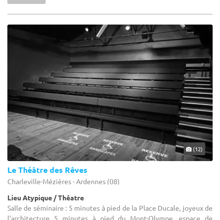
(12)
Le Théâtre des Rêves
Charleville-Mézières - Ardennes (08)
Lieu Atypique / Thêatre
Salle de séminaire : 5 minutes à pied de la Place Ducale, joyeux de
l'architecture 5 minutes à pied du Mont-Olympe, espace de