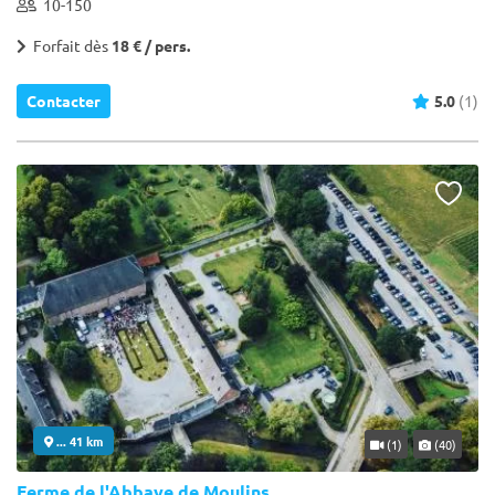
10-150
Forfait dès
18 € / pers.
Contacter
5.0
(1)
... 41 km
(1)
(40)
Ferme de l'Abbaye de Moulins