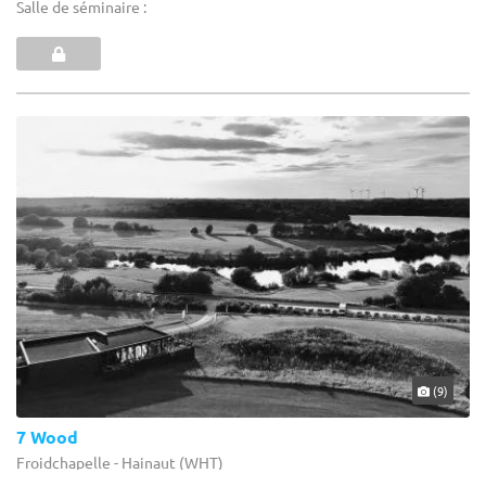
Salle de séminaire :
(9)
7 Wood
Froidchapelle - Hainaut (WHT)