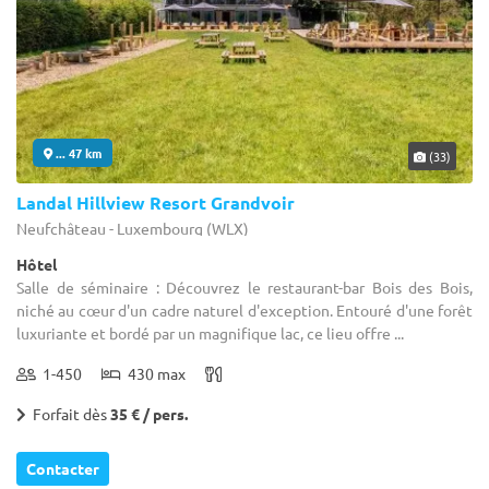
... 47 km
(33)
Landal Hillview Resort Grandvoir
Neufchâteau - Luxembourg (WLX)
Hôtel
Salle de séminaire : Découvrez le restaurant-bar Bois des Bois,
niché au cœur d'un cadre naturel d'exception. Entouré d'une forêt
luxuriante et bordé par un magnifique lac, ce lieu offre ...
1-450
430 max
Forfait dès
35 € / pers.
Contacter