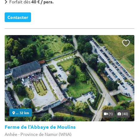
Forfait dès
40 € / pers.
Contacter
... 32 km
(1)
(40)
Ferme de l'Abbaye de Moulins
Anhée - Province de Namur (WNA)