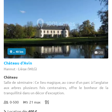
... 40 km
(20)
Château d'Avin
Hannut - Liège (WLG)
Château
Salle de séminaire : Ce lieu magique, au cœur d'un parc à l'anglaise
aux arbres plusieurs fois centenaires, offre le bonheur de la
tranquillité dans un décor d'exception.
0-500
21 max
Location dès
400 €