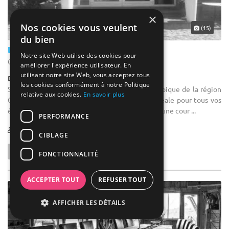
×
Nos cookies vous veulent
(15)
du bien
La Ferme D'achêne
Notre site Web utilise des cookies pour
Ciney - Province de Namur (WNA)
améliorer l'expérience utilisateur. En
utilisant notre site Web, vous acceptez tous
Demeure de caractère / Corps de Ferme
les cookies conformément à notre Politique
Salle de séminaire : Dans un cadre extérieur typique de la région
relative aux cookies.
En savoir plus
Condrusienne, la cour intérieure fermée est idéale pour tous vos
évènements. Le cadre extérieur est constitué d'une cour ...
PERFORMANCE
10-500
16 max
CIBLAGE
FONCTIONNALITÉ
ACCEPTER TOUT
REFUSER TOUT
AFFICHER LES DÉTAILS