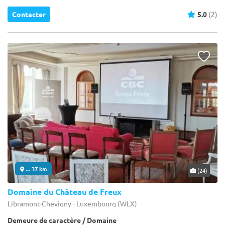
Contacter
5.0
(2)
... 37 km
(24)
Domaine du Château de Freux
Libramont-Chevigny - Luxembourg (WLX)
Demeure de caractère / Domaine