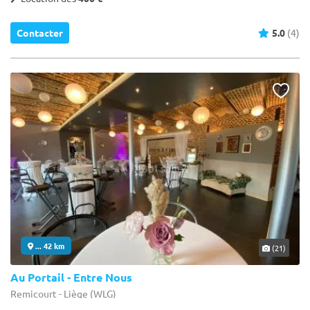
Contacter
5.0
(4)
... 42 km
(21)
Au Portail - Entre Nous
Remicourt - Liège (WLG)