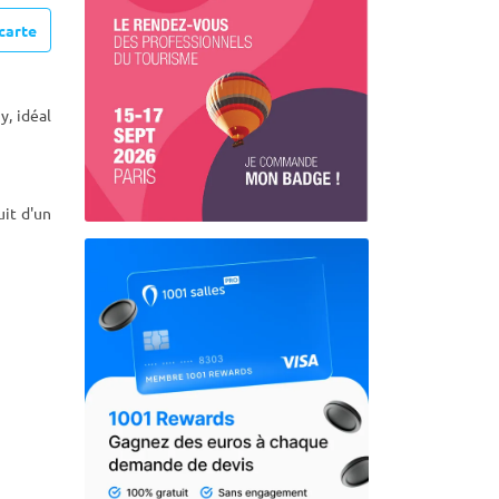
carte
y, idéal
uit d'un