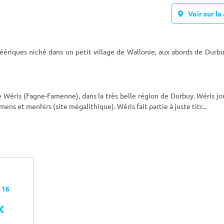
Voir sur la 
féériques niché dans un petit village de Wallonie, aux abords de Durbu
 de Wéris (Fagne-Famenne), dans la très belle région de Durbuy. Wéris jo
s et menhirs (site mégalithique). Wéris fait partie à juste titr
...
- 16