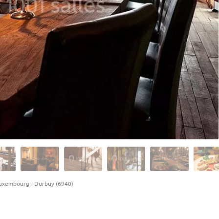
uxembourg
-
Durbuy (6940)