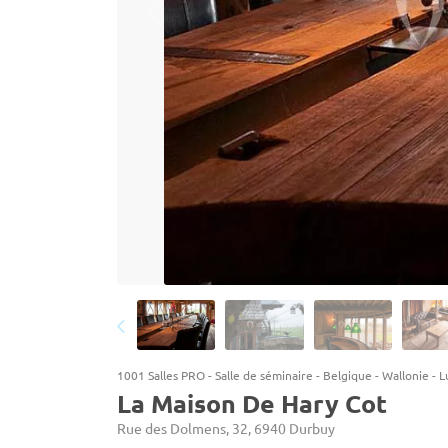
1001 Salles PRO
-
Salle de séminaire
-
Belgique
-
Wallonie
-
L
La Maison De Hary Cot
Rue des Dolmens, 32, 6940 Durbuy