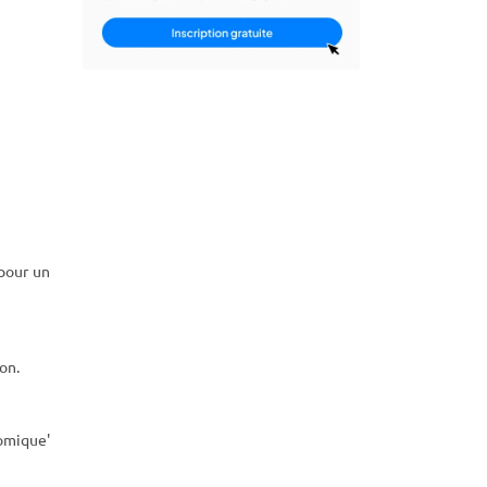
 pour un
on.
nomique'