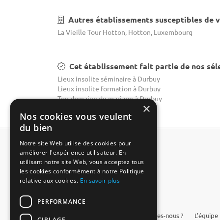
Autres établissements susceptibles de v
La Vieille Tour Hotton, Hotton, Luxembourg
Cet établissement fait partie de nos sél
Lieux insolite séminaire à Durbuy
Lieux insolite formation à Durbuy
Top domaine de mariage à Durbuy
×
Nos cookies vous veulent
du bien
Notre site Web utilise des cookies pour
améliorer l'expérience utilisateur. En
utilisant notre site Web, vous acceptez tous
les cookies conformément à notre Politique
relative aux cookies.
En savoir plus
PERFORMANCE
FAQ
Qui sommes-nous ?
L'équipe
CIBLAGE