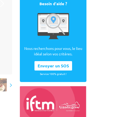
Besoin d'aide ?
Nous recherchons pour vous, le lieu
idéal selon vos critères.
Envoyer un SOS
Service 100% gratuit !