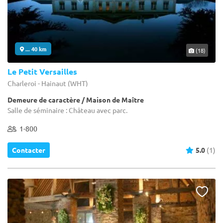
... 40 km
(18)
Le Petit Versailles
Charleroi - Hainaut (WHT)
Demeure de caractère / Maison de Maître
Salle de séminaire : Château avec parc.
1-800
Contacter
5.0
(1)