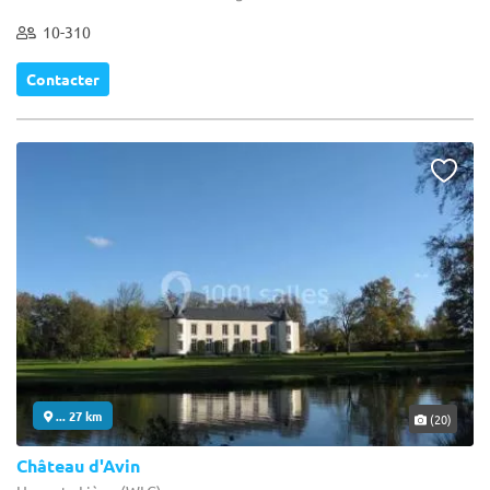
10-310
Contacter
... 27 km
(20)
Château d'Avin