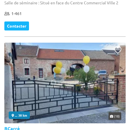
Salle de séminaire : Situé en face du Centre Commercial Ville 2
1-461
Contacter
... 38 km
(18)
BCarré