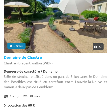
... 32 km
(20)
Domaine de Chastre
Chastre - Brabant wallon (WBR)
Demeure de caractère / Domaine
Salle de séminaire : Situé dans un parc de 8 hectares, le Domaine
des Possibles est situé au carrefour entre Louvain-la-Neuve et
Namur, à deux pas de Gembloux.
1-250
30 max
Location dès
60 €