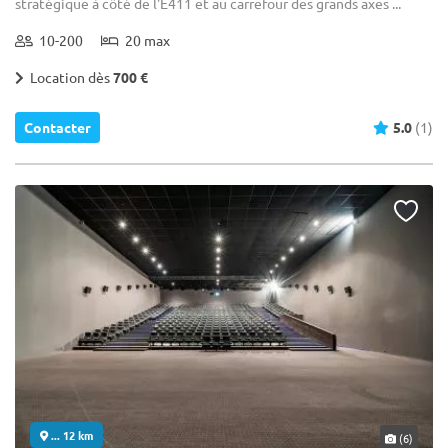
stratégique à côté de l'E411 et au carrefour des grands axes ...
10-200
20 max
Location dès
700 €
Contacter
5.0
(1)
... 12 km
(6)