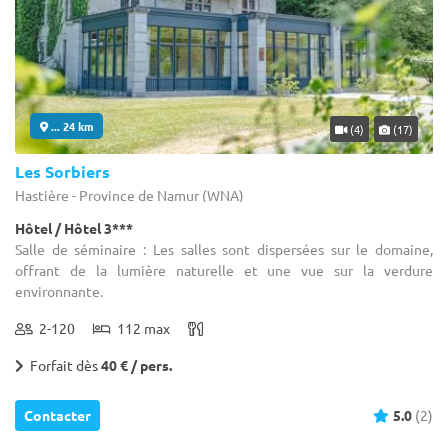
... 24 km
(4)
(17)
Les Sorbiers
Hastière - Province de Namur (WNA)
Hôtel / Hôtel 3***
Salle de séminaire : Les salles sont dispersées sur le domaine,
offrant de la lumière naturelle et une vue sur la verdure
environnante.
2-120
112 max
Forfait dès
40 € / pers.
Contacter
5.0
(2)