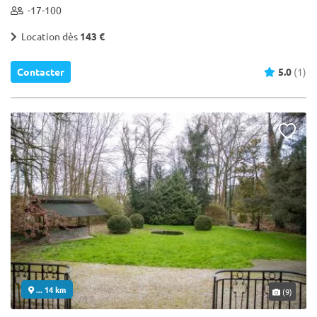
-17-100
Location dès
143 €
Contacter
5.0
(1)
... 14 km
(9)