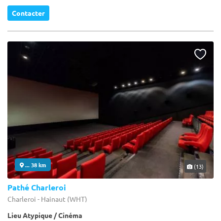
Contacter
... 38 km
(13)
Pathé Charleroi
Charleroi - Hainaut (WHT)
Lieu Atypique / Cinéma