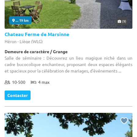
... 19 km
(9)
Chateau Ferme de Marsinne
Héron - Liège (WLG)
Demeure de caractère / Grange
Salle de séminaire : Découvrez un lieu magique niché dans un
cadre bucocolique enchanteur, proposant deux espaces élégants
et spacieux pour la célébration de mariages, d'événements ...
10-500
4 max
Contacter