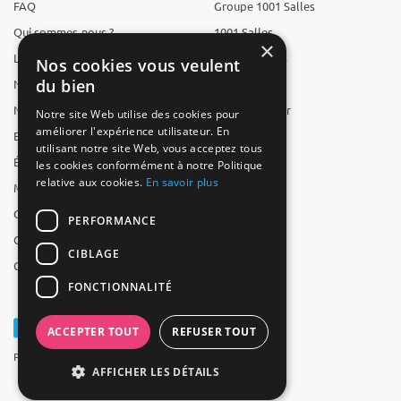
FAQ
Groupe 1001 Salles
Qui sommes-nous ?
1001 Salles
×
L'équipe
1001 Traiteurs
Nos cookies vous veulent
du bien
Nous recrutons
1001 Artistes
Nos partenaires
Reserverunbar
Notre site Web utilise des cookies pour
améliorer l'expérience utilisateur. En
Espace presse
MP2
utilisant notre site Web, vous acceptez tous
Études
les cookies conformément à notre Politique
relative aux cookies.
En savoir plus
Mentions légales
CGV
PERFORMANCE
CGU
CIBLAGE
Contact
FONCTIONNALITÉ
ACCEPTER TOUT
REFUSER TOUT
Powered by Groupe 1001Salles
AFFICHER LES DÉTAILS