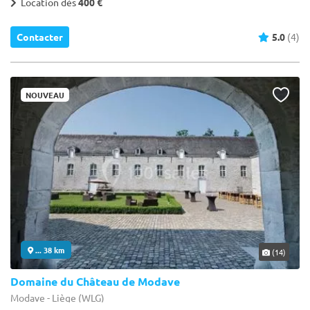
Location dès
400 €
Contacter
5.0
(4)
NOUVEAU
... 38 km
(14)
Domaine du Château de Modave
Modave - Liège (WLG)