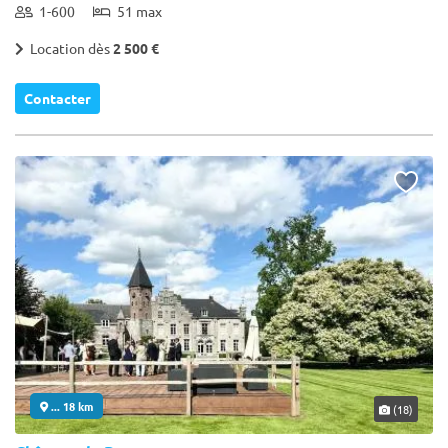
1-600
51 max
Location dès
2 500 €
Contacter
... 18 km
(18)