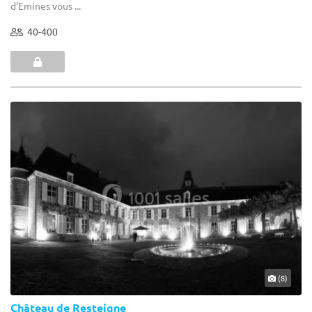
d'Emines vous ...
40-400
(8)
Château de Resteigne