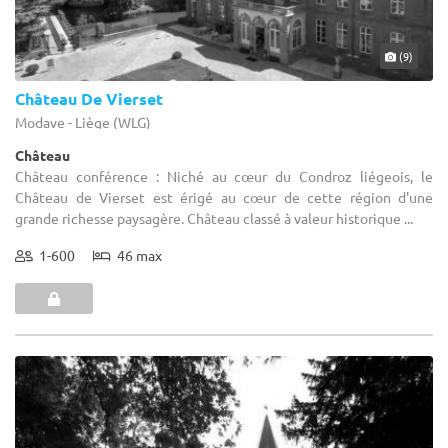
(9)
Château De Vierset
Modave - Liège (WLG)
Château
Château conférence : Niché au cœur du Condroz liégeois, le
Château de Vierset est érigé au cœur de cette région d'une
grande richesse paysagère. Château classé à valeur historique ...
1-600
46 max