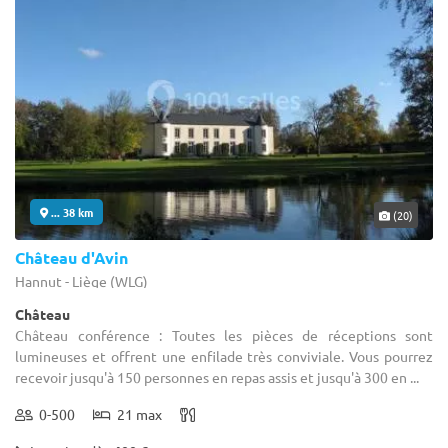
... 38 km
(20)
Château d'Avin
Hannut - Liège (WLG)
Château
Château conférence : Toutes les pièces de réceptions sont
lumineuses et offrent une enfilade très conviviale. Vous pourrez
recevoir jusqu'à 150 personnes en repas assis et jusqu'à 300 en ...
0-500
21 max