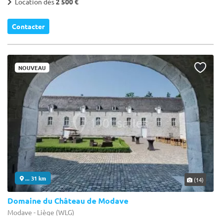
Location dès
2 500 €
Contacter
NOUVEAU
... 31 km
(14)
Domaine du Château de Modave
Modave - Liège (WLG)