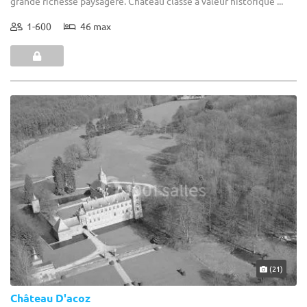
grande richesse paysagère. Château classé à valeur historique ...
1-600
46 max
(21)
Château D'acoz