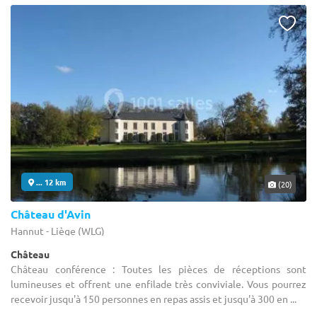
... 12 km
(20)
Château d'Avin
Hannut - Liège (WLG)
Château
Château conférence : Toutes les pièces de réceptions sont
lumineuses et offrent une enfilade très conviviale. Vous pourrez
recevoir jusqu'à 150 personnes en repas assis et jusqu'à 300 en ...