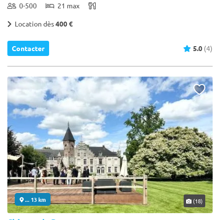
0-500
21 max
Location dès
400 €
Contacter
5.0
(4)
... 13 km
(18)