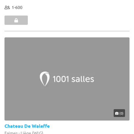
1-600
(0)
Chateau De Waleffe
Faimes - Liège (WLG)