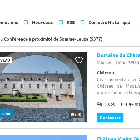
omotions
Nouveaux
RSE
Demeure Historique
u Conférence à proximité de Somme-Leuze (5377)
Domaine du Chât
VEAU
Modave - Liège (WLG)
Château
Château conférence : 
Château de Modave
professionnel. 3 très 
1-850
44 m
. 19 km
(14)
Contacter
Château Vivier l’