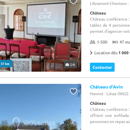
Libramont-Chevigny 
Château
Château conférence :
tables de 4 personne
permet d'agencer votr
1-500
47 m
Location dès
1 000 
. 37 km
(24)
Contacter
Château d'Avin
Hannut - Liège (WLG)
Château
Château conférence :
offrent une enfilade
personnes en repas assi