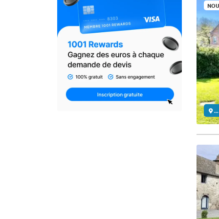
NOU
..