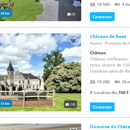
10-500
4 m
. 29 km
(9)
Contacter
Château de Beez
Namur - Province de
Château
Château conférence 
tente stretch de 150
troisième salon de 40m
10-200
20 
Location dès
700 €
. 33 km
(18)
Contacter
Domaine du Châte