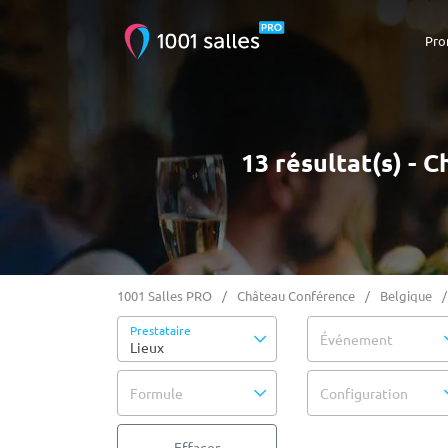
Pro
13 résultat(s) -
1001 Salles PRO
Château Conférence
Belgique
Prestataire
Événement
Lieux
Formule
Configuration
Effacer