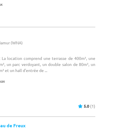
ax
 Namur (WNA)
: La location comprend une terrasse de 400m², une
m², un parc verdoyant, un double salon de 80m², un
² et un hall d'entrée de ...
max
5.0
(1)
au de Freux