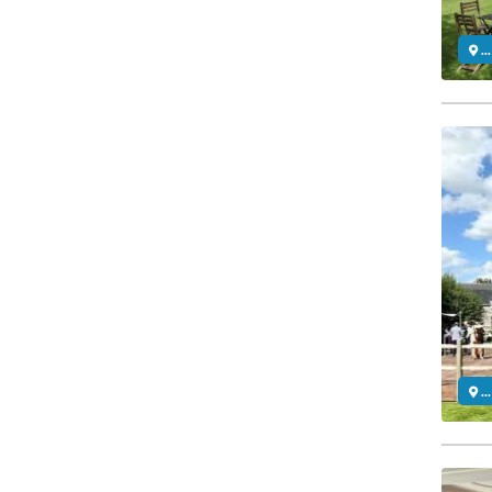
..
..