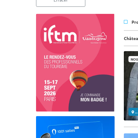
Pr
Châtea
NOU
..