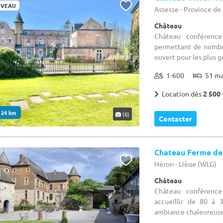
VEAU
Assesse - Province d
Château
Château conférence
permettant de nombr
ouvert pour les plus 
1-600
51 m
Location dès
2 500 
. 24 km
(6)
Contacter
Chateau Ferme de
Héron - Liège (WLG)
Château
Château conférenc
accueillir de 80 à 
ambiance chaleureuse 