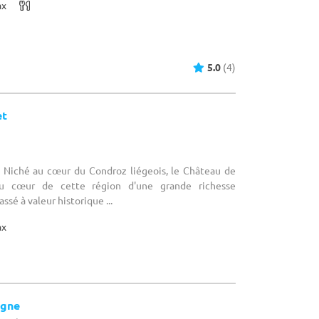
ax
5.0
(4)
et
 Niché au cœur du Condroz liégeois, le Château de
au cœur de cette région d'une grande richesse
ssé à valeur historique ...
ax
igne