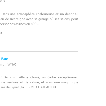
(WLX)
: Dans une atmosphère chaleureuse et un décor au
eau de Resteigne avec sa grange où ses salons, peut
personnes assises ou 800 ...
ax
 Buc
Namur (WNA)
: Dans un village classé, un cadre exceptionnel,
 de verdure et de calme, et sous une magnifique
ises de Gyvet , la FERME CHATEAU DU ...