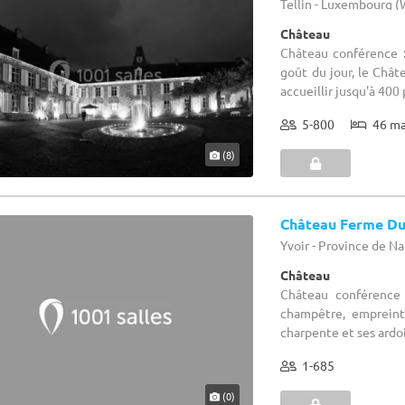
Tellin - Luxembourg 
Château
Château conférence 
goût du jour, le Chât
accueillir jusqu'à 400 
5-800
46 m
(8)
Château Ferme Du
Yvoir - Province de 
Château
Château conférence 
champêtre, empreint
charpente et ses ardo
1-685
(0)