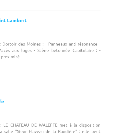
int Lambert
 Dortoir des Moines : - Panneaux anti-résonance -
Accès aux loges - Scène betonnée Capitulaire : -
proximité - ...
fe
 : LE CHATEAU DE WALEFFE met à la disposition
la salle "Sieur Flaveau de la Raudière" : elle peut