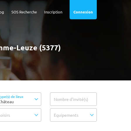
og
SOS Recherche
Inscription
Connexion
omme-Leuze (5377)
ype(s) de lieux
Nombre d'invité(s)
Château
oisirs
Equipements