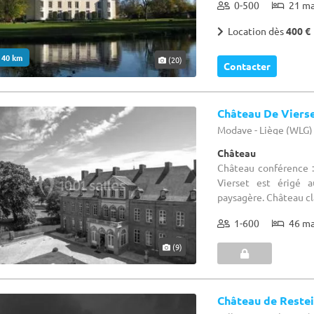
0-500
21 m
Location dès
400 €
. 40 km
(20)
Contacter
Château De Viers
Modave - Liège (WLG)
Château
Château conférence :
Vierset est érigé 
paysagère. Château cla
1-600
46 m
(9)
Château de Reste