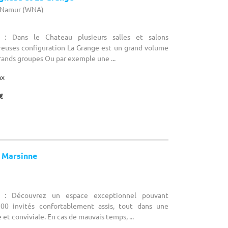
e Namur (WNA)
 : Dans le Chateau plusieurs salles et salons
euses configuration La Grange est un grand volume
grands groupes Ou par exemple une ...
ax
€
 Marsinne
e : Découvrez un espace exceptionnel pouvant
300 invités confortablement assis, tout dans une
et conviviale. En cas de mauvais temps, ...