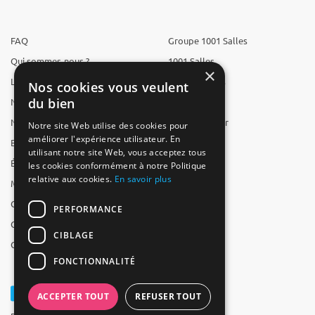
FAQ
Groupe 1001 Salles
Qui sommes-nous ?
1001 Salles
×
L'équipe
1001 Traiteurs
Nos cookies vous veulent
du bien
Nous recrutons
1001 Artistes
Nos partenaires
Reserverunbar
Notre site Web utilise des cookies pour
améliorer l'expérience utilisateur. En
Espace presse
MP2
utilisant notre site Web, vous acceptez tous
Études
les cookies conformément à notre Politique
relative aux cookies.
En savoir plus
Mentions légales
CGV
PERFORMANCE
CGU
CIBLAGE
Contact
FONCTIONNALITÉ
ACCEPTER TOUT
REFUSER TOUT