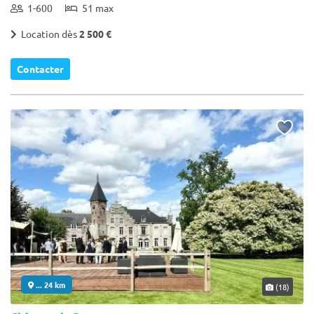
1-600
51 max
Location dès
2 500 €
Contacter
... 24 km
(18)