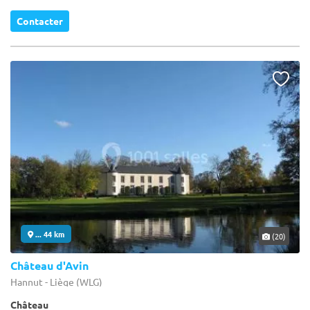
Contacter
... 44 km
(20)
Château d'Avin
Hannut - Liège (WLG)
Château