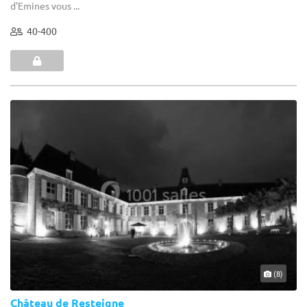
d'Emines vous ...
40-400
(8)
Château de Resteigne