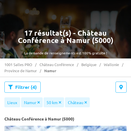
17 résultat(s) - Château
Conférence à Namur (5000)
La demande de renseignements est 100% gratuite !
1001 Salles PRO
Château Conférence
Belgique
Wallonie
Province de Namur
Namur
Filtrer
(4)
Lieux
Namur
50 km
Château
Château Conférence à Namur (5000)