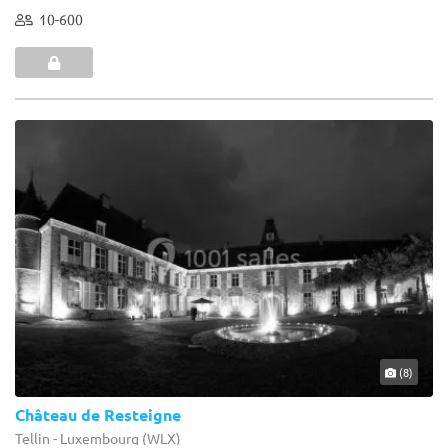
10-600
(8)
Château de Resteigne
Tellin - Luxembourg (WLX)