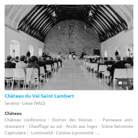
(6)
Château du Val Saint Lambert
Seraing - Liège (WLG)
Château
Château conférence : Dortoir des Moines : - Panneaux anti-
résonance - Chauffage au sol - Accès aux loges - Scène betonnée
Capitulaire : - Luminosité - Cuisine à proximité - ...