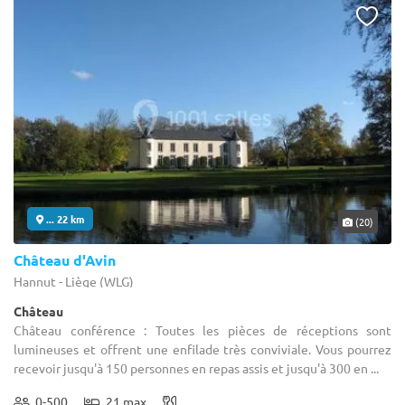
... 22 km
(20)
Château d'Avin
Hannut - Liège (WLG)
Château
Château conférence : Toutes les pièces de réceptions sont
lumineuses et offrent une enfilade très conviviale. Vous pourrez
recevoir jusqu'à 150 personnes en repas assis et jusqu'à 300 en ...
0-500
21 max