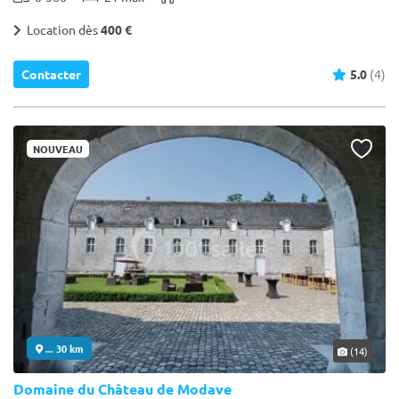
Location dès
400 €
Contacter
5.0
(4)
NOUVEAU
... 30 km
(14)
Domaine du Château de Modave