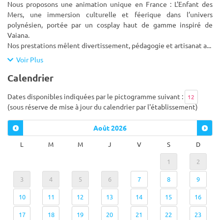
Nous proposons une animation unique en France : L’Enfant des
Mers, une immersion culturelle et féerique dans l’univers
polynésien, portée par un cosplay haut de gamme inspiré de
Vaiana.
Nos prestations mêlent divertissement, pédagogie et artisanat a
...
Voir Plus
Calendrier
Dates disponibles indiquées par le pictogramme suivant :
12
(sous réserve de mise à jour du calendrier par l'établissement)
Août
2026
L
M
M
J
V
S
D
1
2
3
4
5
6
7
8
9
10
11
12
13
14
15
16
17
18
19
20
21
22
23