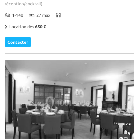
réception/cocktail)
1-140
27 max
Location dès
650 €
Contacter
(7)