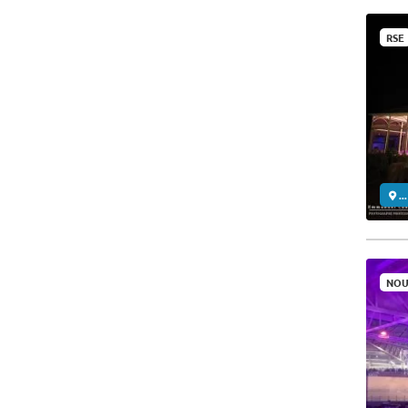
RSE
..
NOU