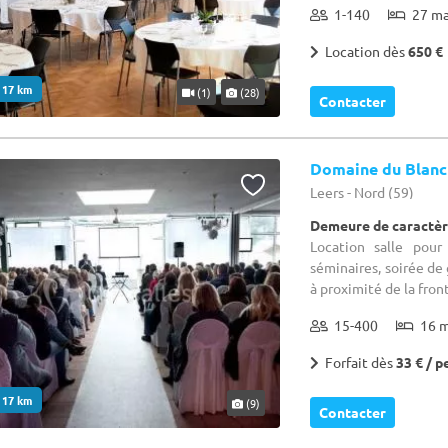
1-140
27 m
Location dès
650 €
. 17 km
(1)
(28)
Contacter
Domaine du Blanc
Leers - Nord (59)
Demeure de caractèr
Location salle pour
séminaires, soirée de 
à proximité de la front
15-400
16 
Forfait dès
33 € / p
. 17 km
(9)
Contacter