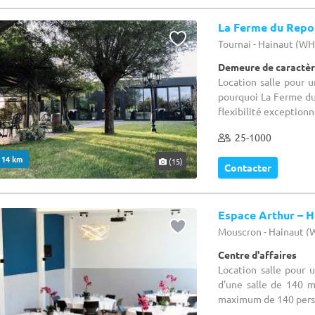
La Ferme du Repo
Tournai - Hainaut (W
Demeure de caractèr
Location salle pour 
pourquoi La Ferme du
flexibilité exceptionn
25-1000
. 14 km
(15)
Contacter
Espace Arthur – H
Mouscron - Hainaut 
Centre d'affaires
Location salle pour 
d'une salle de 140 m
maximum de 140 perso