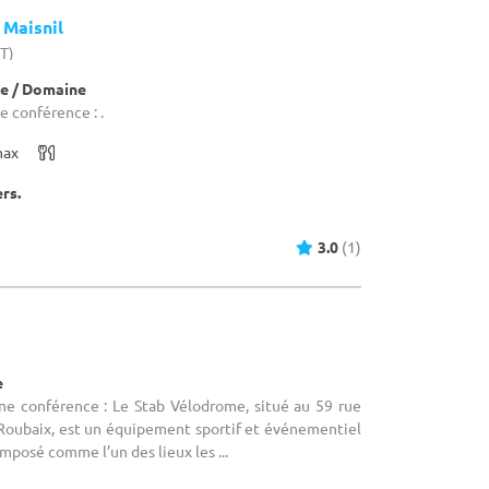
 Maisnil
HT)
e / Domaine
e conférence : .
max
ers.
3.0
(1)
e
une conférence : Le Stab Vélodrome, situé au 59 rue
Roubaix, est un équipement sportif et événementiel
imposé comme l’un des lieux les ...