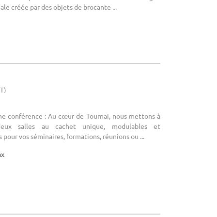
ale créée par des objets de brocante ...
HT)
une conférence : Au cœur de Tournai, nous mettons à
 deux salles au cachet unique, modulables et
pour vos séminaires, formations, réunions ou ...
ax