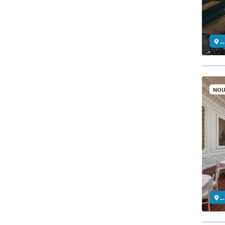
..
NOU
..