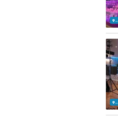
..
..