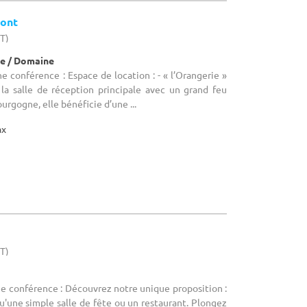
mont
HT)
e / Domaine
e conférence : Espace de location : - « l’Orangerie »
la salle de réception principale avec un grand feu
urgogne, elle bénéficie d’une ...
ax
HT)
ne conférence : Découvrez notre unique proposition :
u'une simple salle de fête ou un restaurant. Plongez