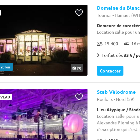
Domaine du Blanc
Tournai - Hainaut (W
Demeure de caractèr
Location salle pour un
15-400
16 
Forfait dès
33 € / p
. 20 km
(9)
Contacter
Stab Vélodrome
VEAU
Roubaix - Nord (59)
Lieu Atypique / Stad
Location salle pour 
Alexandre Fleming à 
d’exception qui s’est 