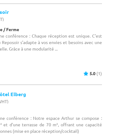
soir
HT)
e / Ferme
une conférence : Chaque réception est unique. C’est
 Reposoir s’adapte à vos envies et besoins avec une
elle. Grâce à une modularité ...
5.0
(1)
ôtel Elberg
(WHT)
une conférence : Notre espace Arthur se compose :
² et d'une terrasse de 70 m², offrant une capacité
nnes (mise en place réception/cocktail)