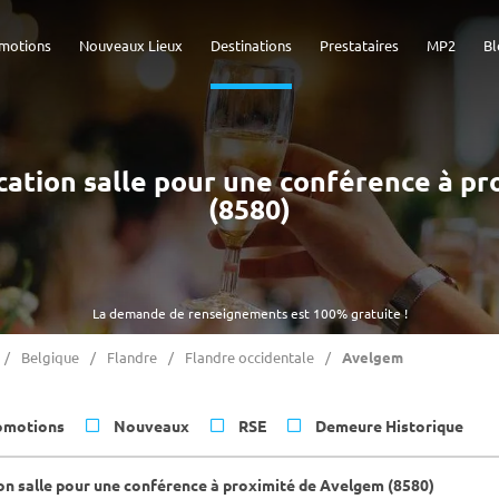
motions
Nouveaux Lieux
Destinations
Prestataires
MP2
Bl
Location salle pour une conférence à p
(8580)
La demande de renseignements est 100% gratuite !
Belgique
Flandre
Flandre occidentale
Avelgem
omotions
Nouveaux
RSE
Demeure Historique
on salle pour une conférence à proximité de Avelgem (8580)