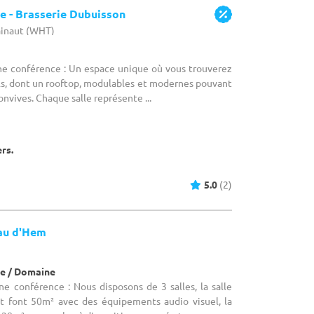
re - Brasserie Dubuisson
ainaut (WHT)
une conférence : Un espace unique où vous trouverez
ls, dont un rooftop, modulables et modernes pouvant
convives. Chaque salle représente ...
ers.
5.0
(2)
au d'Hem
e / Domaine
ne conférence : Nous disposons de 3 salles, la salle
 font 50m² avec des équipements audio visuel, la