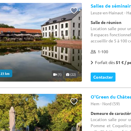
Salles de séminai
Leuze-en-Hainaut - H
Salle de réunion
Location salle pour 
8 espaces fonctionne
accueillir de 5 à 100 
1-100
Forfait dès
51 € / p
. 23 km
(1)
(22)
Contacter
O'Green du Châte
Hem - Nord (59)
Demeure de caractèr
Location salle pour u
Pomme et Coquelicot