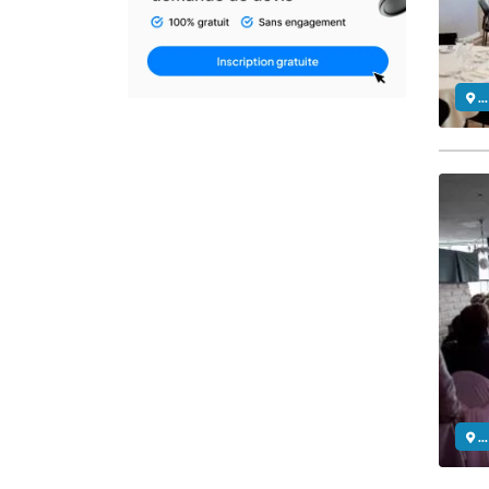
..
..