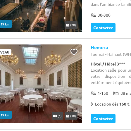
dans l'ambiance famili
30-300
. 19 km
(20)
Contacter
Hemera
VEAU
Tournai - Hainaut (W
Hôtel / Hôtel 3***
Location salle pour 
votre disposition
entièrement équipées 
1-150
88 m
Location dès
150 €
. 19 km
(1)
(18)
Contacter