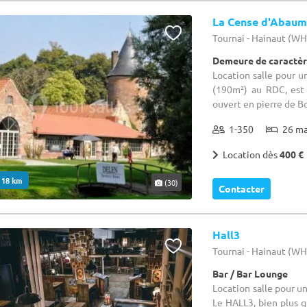
La Cense d'Abau
Tournai - Hainaut (W
Demeure de caractèr
Location salle pour un
(190m²) au RDC, est 
ouvert en pierre de Bo
1-350
26 m
Location dès
400 €
. 18 km
(30)
Contacter
Hall3
Tournai - Hainaut (W
Bar / Bar Lounge
Location salle pour u
Le HALL3, bien plus q