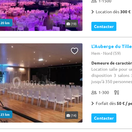
1-1500
Location dès
300 €
. 20 km
(19)
Contacter
L'Auberge du Tille
Hem - Nord (59)
Demeure de caractèr
Location salle pour 
disposition 3 salons
jusqu'à 350 personnes.
1-300
Forfait dès
50 € / p
. 23 km
(14)
Contacter