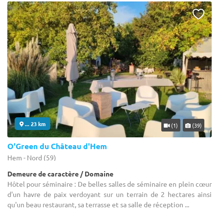
... 23 km
(1)
(39)
O'Green du Château d'Hem
Hem - Nord (59)
Demeure de caractère / Domaine
Hôtel pour séminaire : De belles salles de séminaire en plein cœur
d'un havre de paix verdoyant sur un terrain de 2 hectares ainsi
qu'un beau restaurant, sa terrasse et sa salle de réception ...