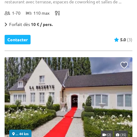
restaurant avec terrasse, espaces de coworking et salles de ...
1-70
110 max
Forfait dès
10 € / pers.
Contacter
5.0
(3)
... 44 km
(2)
(35)