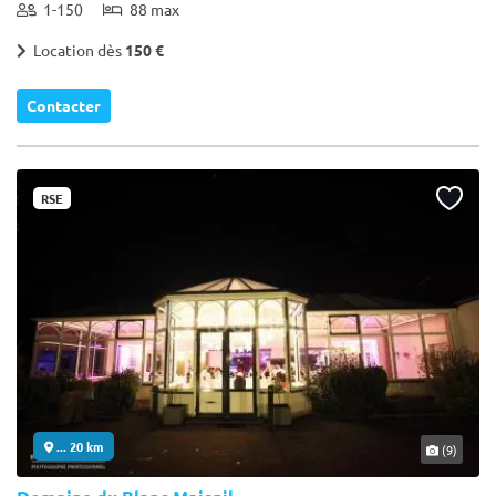
1-150
88 max
Location dès
150 €
Contacter
RSE
... 20 km
(9)