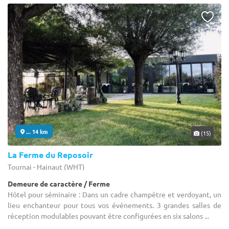
... 14 km
(15)
La Ferme du Reposoir
Tournai - Hainaut (WHT)
Demeure de caractère / Ferme
Hôtel pour séminaire : Dans un cadre champêtre et verdoyant, un
lieu enchanteur pour tous vos événements. 3 grandes salles de
réception modulables pouvant être configurées en six salons ...