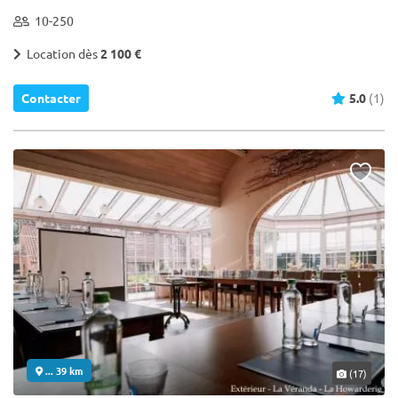
10-250
Location dès
2 100 €
Contacter
5.0
(1)
... 39 km
(17)