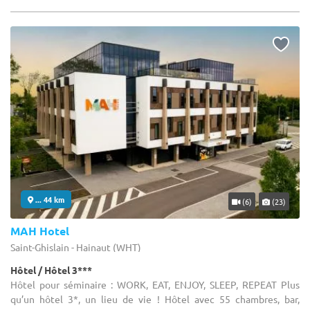
... 44 km
(6)
(23)
MAH Hotel
Saint-Ghislain - Hainaut (WHT)
Hôtel / Hôtel 3***
Hôtel pour séminaire : WORK, EAT, ENJOY, SLEEP, REPEAT Plus
qu’un hôtel 3*, un lieu de vie ! Hôtel avec 55 chambres, bar,