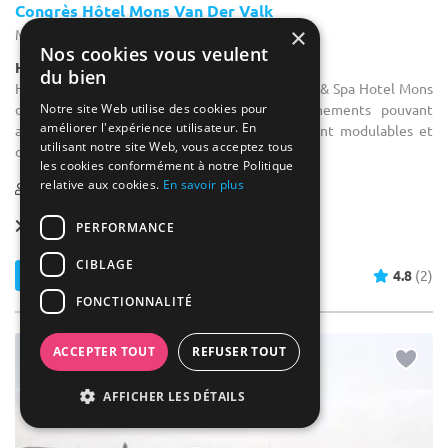
Congrès Hôtel Mons Van Der Valk
×
Mons - Hainaut (WHT)
Nos cookies vous veulent
Hôtel / Hôtel 4****
du bien
Hôtel pour séminaire : Le Van der Valk Congres & Spa Hotel Mons
Notre site Web utilise des cookies pour
dispose de 9 salles de réunions et d'événements pouvant
améliorer l'expérience utilisateur. En
accueillir de 10 à 400 personnes, complètement modulables et
utilisant notre site Web, vous acceptez tous
disposant ...
les cookies conformément à notre Politique
relative aux cookies.
En savoir plus
1-1200
310 max
Forfait dès
44 € / pers.
PERFORMANCE
CIBLAGE
Contacter
4.8
(2)
FONCTIONNALITÉ
ACCEPTER TOUT
REFUSER TOUT
AFFICHER LES DÉTAILS