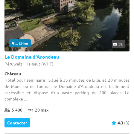
... 28 km
(82)
Le Domaine d'Arondeau
Péruwelz - Hainaut (WHT)
Château
Hôtel pour séminaire : Situé à 35 minutes de Lille, et 20 minutes
de Mons ou de Tournai, le Domaine d'Arondeau est facilement
accessible et dispose d'un vaste parking de 200 places. Le
complexe ...
5-400
20 max
Contacter
4.3
(3)