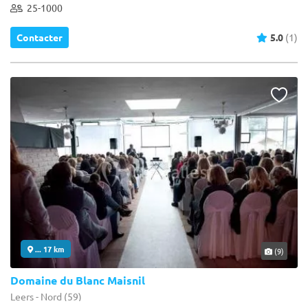
25-1000
Contacter
5.0
(1)
... 17 km
(9)
Domaine du Blanc Maisnil
Leers - Nord (59)