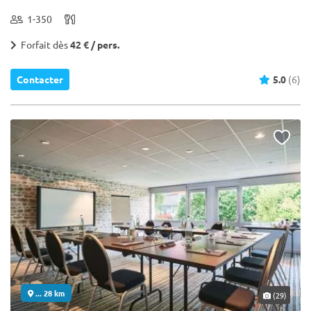
1-350
Forfait dès
42 € / pers.
Contacter
5.0
(6)
... 28 km
(29)