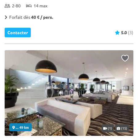
2-80
14 max
Forfait dès
40 € / pers.
Contacter
5.0
(3)
... 49 km
(1)
(15)