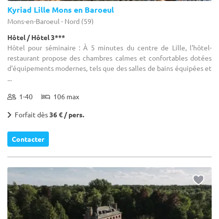
Kyriad Lille Mons en Baroeul
Mons-en-Baroeul - Nord (59)
Hôtel / Hôtel 3***
Hôtel pour séminaire : À 5 minutes du centre de Lille, l'hôtel-
restaurant propose des chambres calmes et confortables dotées
d'équipements modernes, tels que des salles de bains équipées et
...
1-40
106 max
Forfait dès
36 € / pers.
Contacter