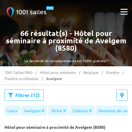
66 résultat(s) - Hôtel pour
séminaire à proximité de Avelgem
(8580)
La demande de renseignements est 100% gratuite !
1001 Salles PRO
Hôtel pour séminaire
Belgique
Flandre
Flandre occidentale
Avelgem
Filtrer
(12)
Lieux
Avelgem
50 km
Château
Demeure de carac
Hôtel pour séminaire à proximité de Avelgem (8580)