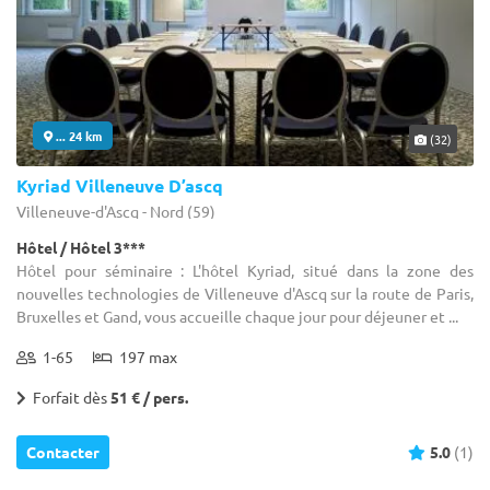
... 24 km
(32)
Kyriad Villeneuve D’ascq
Villeneuve-d'Ascq - Nord (59)
Hôtel / Hôtel 3***
Hôtel pour séminaire : L'hôtel Kyriad, situé dans la zone des
nouvelles technologies de Villeneuve d'Ascq sur la route de Paris,
Bruxelles et Gand, vous accueille chaque jour pour déjeuner et ...
1-65
197 max
Forfait dès
51 € / pers.
Contacter
5.0
(1)