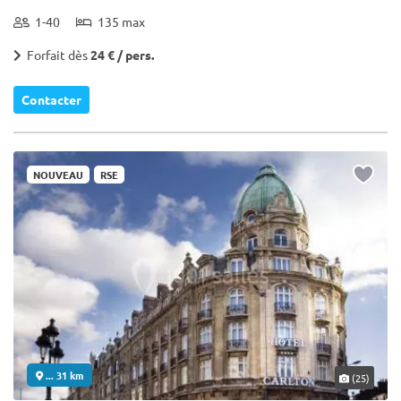
1-40
135 max
Forfait dès
24 € / pers.
Contacter
NOUVEAU
RSE
... 31 km
(25)