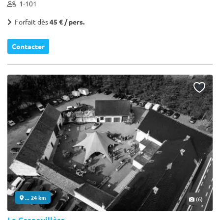
1-101
Forfait dès
45 € / pers.
Contacter
... 24 km
(6)
La Grenouillère