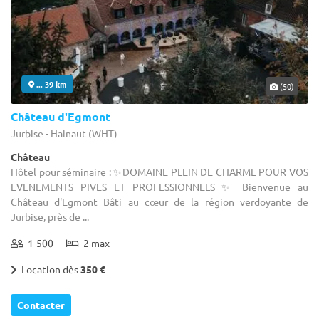
... 39 km
(50)
Château d'Egmont
Jurbise - Hainaut (WHT)
Château
Hôtel pour séminaire : ✨DOMAINE PLEIN DE CHARME POUR VOS
EVENEMENTS PIVES ET PROFESSIONNELS ✨ Bienvenue au
Château d'Egmont Bâti au cœur de la région verdoyante de
Jurbise, près de ...
1-500
2 max
Location dès
350 €
Contacter