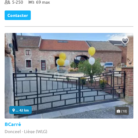
5-250
69 max
Contacter
... 42 km
(18)
BCarré
Donceel - Liège (WLG)