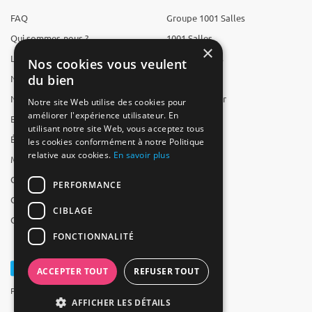
FAQ
Groupe 1001 Salles
Qui sommes-nous ?
1001 Salles
×
L'équipe
1001 Traiteurs
Nos cookies vous veulent
du bien
Nous recrutons
1001 Artistes
Nos partenaires
Reserverunbar
Notre site Web utilise des cookies pour
améliorer l'expérience utilisateur. En
Espace presse
MP2
utilisant notre site Web, vous acceptez tous
Études
les cookies conformément à notre Politique
relative aux cookies.
En savoir plus
Mentions légales
CGV
PERFORMANCE
CGU
CIBLAGE
Contact
FONCTIONNALITÉ
ACCEPTER TOUT
REFUSER TOUT
Powered by Groupe 1001Salles
AFFICHER LES DÉTAILS