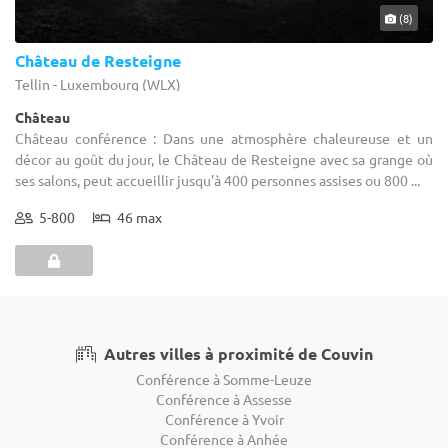
(8)
Château de Resteigne
Tellin - Luxembourg (WLX)
Château
Château conférence : Dans une atmosphère chaleureuse et un
décor au goût du jour, le Château de Resteigne avec sa grange où
ses salons, peut accueillir jusqu'à 400 personnes assises ou 800 ...
5-800
46 max
Autres villes à proximité de Couvin
Conférence à Somme-Leuze
Conférence à Assesse
Conférence à Yvoir
Conférence à Anhée