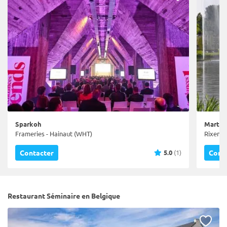
Sparkoh
Martin
Frameries - Hainaut (WHT)
Rixensa
5.0
(1)
Contacter
Cont
Restaurant Séminaire en Belgique