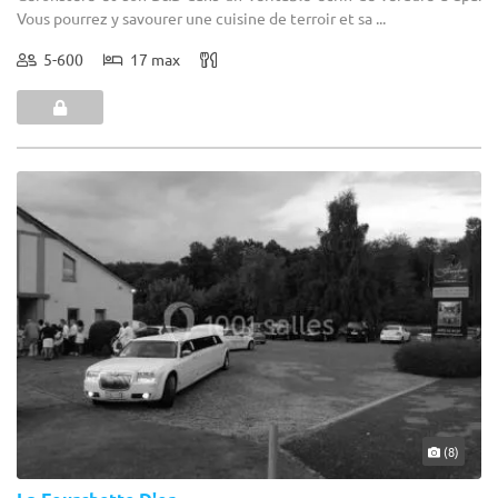
Vous pourrez y savourer une cuisine de terroir et sa ...
5-600
17 max
(8)