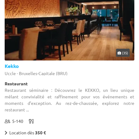
(35)
Kekko
Uccle - Bruxelles-Capitale (BRU)
Restaurant
Restaurant séminaire : Découvrez le KEKKO, un lieu unique
mêlant convivialité et raffinement pour vos événements et
moments d’exception. Au rez-de-chaussée, explorez notre
restaurant ...
5-140
Location dès
350 €