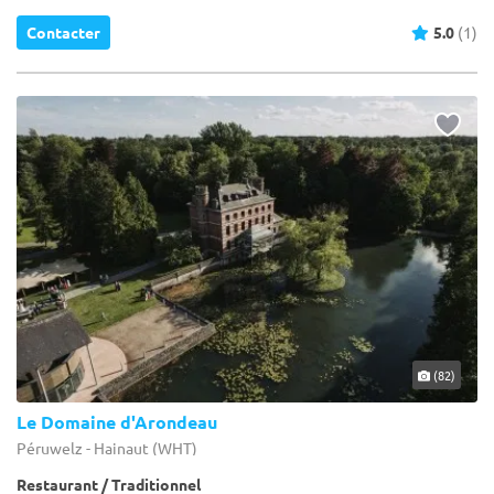
Contacter
5.0
(1)
(82)
Le Domaine d'Arondeau
Péruwelz - Hainaut (WHT)
Restaurant / Traditionnel