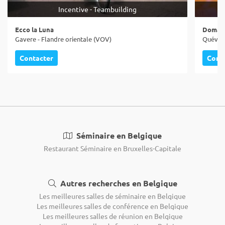
Incentive - Teambuilding
Ecco la Luna
Domain
Gavere - Flandre orientale (VOV)
Quévy -
Contacter
Cont
Séminaire en Belgique
Restaurant Séminaire en Bruxelles-Capitale
Autres recherches en Belgique
Les meilleures salles de séminaire en Belgique
Les meilleures salles de conférence en Belgique
Les meilleures salles de réunion en Belgique