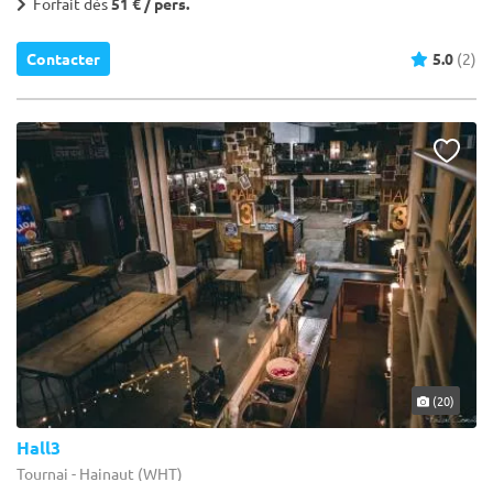
Forfait dès
51 € / pers.
Contacter
5.0
(2)
(20)
Hall3
Tournai - Hainaut (WHT)