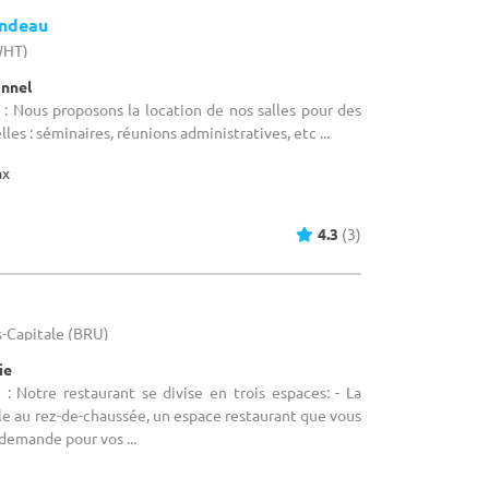
ondeau
WHT)
onnel
: Nous proposons la location de nos salles pour des
les : séminaires, réunions administratives, etc ...
ax
4.3
(3)
s-Capitale (BRU)
ie
: Notre restaurant se divise en trois espaces: - La
lle au rez-de-chaussée, un espace restaurant que vous
 demande pour vos ...