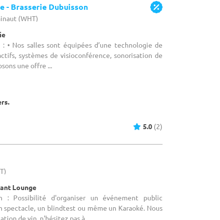
re - Brasserie Dubuisson
ainaut (WHT)
ie
 : • Nos salles sont équipées d’une technologie de
actifs, systèmes de visioconférence, sonorisation de
ons une offre ...
ers.
5.0
(2)
HT)
rant Lounge
n : Possibilité d'organiser un événement public
 spectacle, un blindtest ou même un Karaoké. Nous
ion de vin, n'hésitez pas à ...