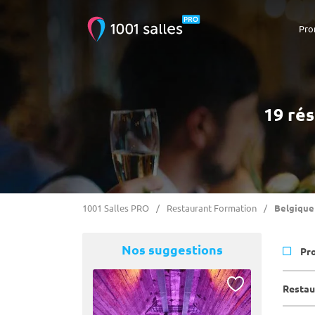
Pro
19 rés
1001 Salles PRO
Restaurant Formation
Belgique
Nos suggestions
Pr
Restau