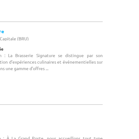
re
-Capitale (BRU)
ie
n : La Brasserie Signature se distingue par son
ation d’expériences culinaires et événementielles sur
s une gamme d’offres ...
n : À La Grand Poste, nous accueillons tout type