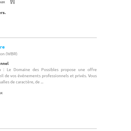
max
ers.
re
llon (WBR)
onnel
n : Le Domaine des Possibles propose une offre
il de vos événements professionnels et privés. Vous
alles de caractère, de ...
ax