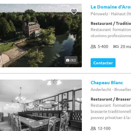
Le Domaine d'Ar
Péruwelz - Hainaut (
Restaurant / Traditi
Restaurant formation 
réunions professionnel
5-400
20 m
(82)
Contacter
Chapeau Blanc
Anderlecht - Bruxelle
Restaurant / Brasser
Restaurant formation 
brasserie traditionne
pouvez privatiser à la
12-100