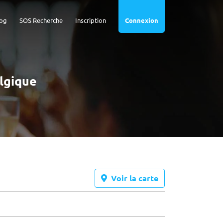
og
SOS Recherche
Inscription
Connexion
elgique
Voir la carte