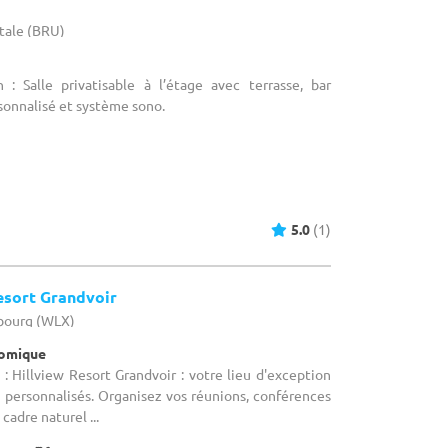
itale (BRU)
 : Salle privatisable à l’étage avec terrasse, bar
rsonnalisé et système sono.
5.0
(1)
esort Grandvoir
bourg (WLX)
nomique
: Hillview Resort Grandvoir : votre lieu d'exception
personnalisés. Organisez vos réunions, conférences
cadre naturel ...