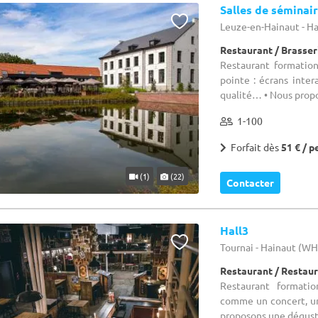
Salles de séminai
Leuze-en-Hainaut - H
Restaurant / Brasser
Restaurant formation
pointe : écrans inter
qualité… • Nous propos
1-100
Forfait dès
51 € / p
(1)
(22)
Contacter
Hall3
Tournai - Hainaut (W
Restaurant / Restau
Restaurant formatio
comme un concert, un
proposons une dégustat