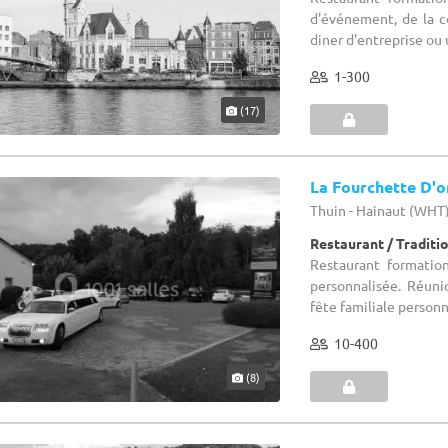
d'événement, de la c
diner d'entreprise ou 
1-300
(17)
La Fourchette D'o
Thuin - Hainaut (WHT
Restaurant / Traditi
Restaurant formatio
personnalisée. Réunio
fête familiale personn
10-400
(8)