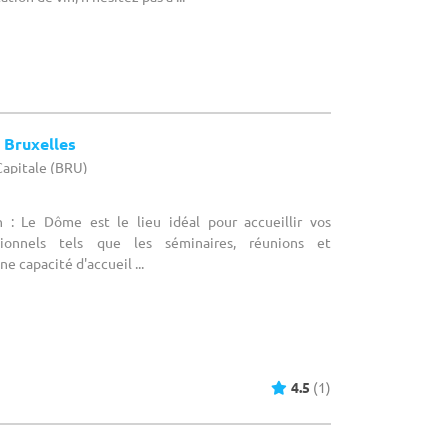
 Bruxelles
-Capitale (BRU)
n : Le Dôme est le lieu idéal pour accueillir vos
ionnels tels que les séminaires, réunions et
e capacité d'accueil ...
4.5
(1)