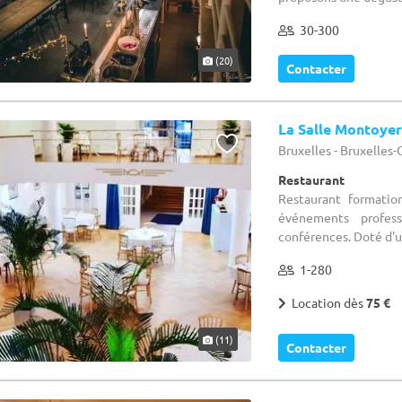
30-300
(20)
Contacter
La Salle Montoyer
Bruxelles - Bruxelles
Restaurant
Restaurant formatio
événements profess
conférences. Doté d'un
1-280
Location dès
75 €
(11)
Contacter