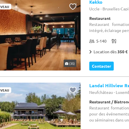
Kekko
VEAU
Uccle - Bruxelles-Cap
Restaurant
Restaurant formation
intégré, éclairage pe
5-140
Location dès
350 €
(35)
Contacter
Landal Hillview R
VEAU
Neufchâteau - Luxem
Restaurant / Bistro
Restaurant formation 
pour des événements 
ou séminaires dans un 