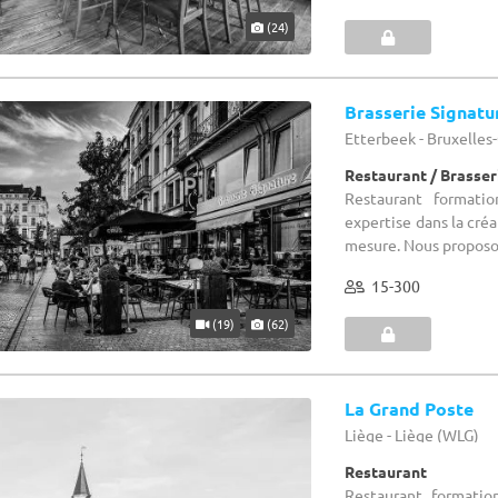
(24)
Brasserie Signatu
Etterbeek - Bruxelles
Restaurant / Brasser
Restaurant formatio
expertise dans la cré
mesure. Nous proposon
15-300
(19)
(62)
La Grand Poste
Liège - Liège (WLG)
Restaurant
Restaurant formatio