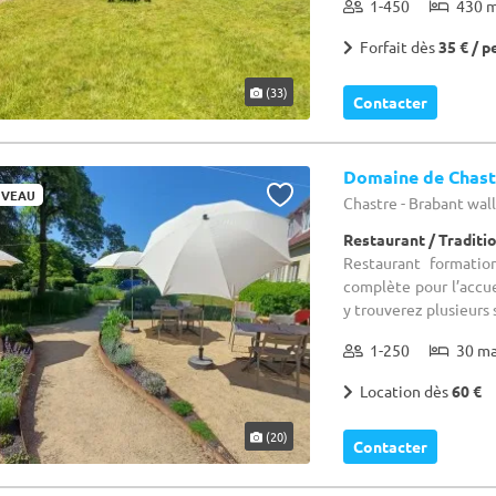
1-450
430 
Forfait dès
35 € / p
(33)
Contacter
Domaine de Chast
VEAU
Chastre - Brabant wa
Restaurant / Traditi
Restaurant formatio
complète pour l’accue
y trouverez plusieurs s
1-250
30 m
Location dès
60 €
(20)
Contacter