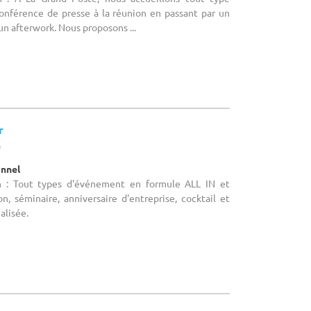
onférence de presse à la réunion en passant par un
un afterwork. Nous proposons ...
r
)
onnel
n : Tout types d'événement en formule ALL IN et
n, séminaire, anniversaire d'entreprise, cocktail et
alisée.