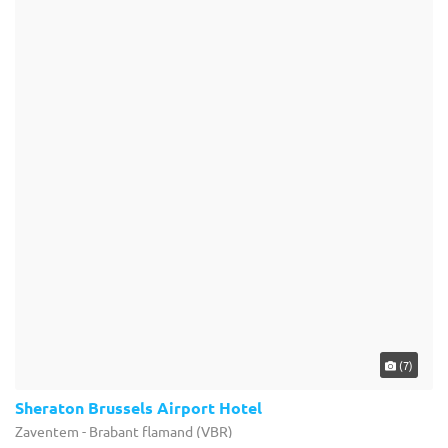
(0)
Chateau D'emines
La Bruyère - Province de Namur (WNA)
Château
Hôtel pour séminaire : Elégante demeure du XVIII ème siècle
entourée d'un parc aux arbres remarquables (14 hectares), à 5
minutes de Namur et 35 minutes de Bruxelles, le château
d'Emines vous ...