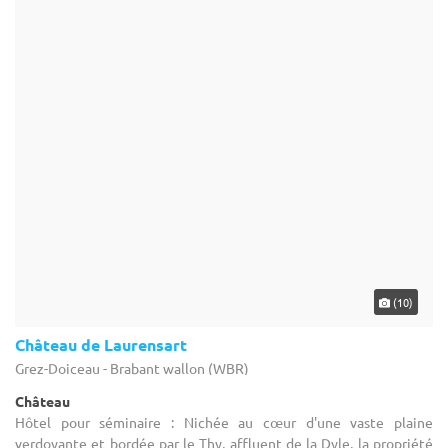
Hôtel pour séminaire : Nichée au cœur d'une vaste plaine
verdoyante et bordée par le Thy, affluent de la Dyle, la propriété
du Château de Laurensart incarne à la perfection l’élégance et ...
1-600
(6)