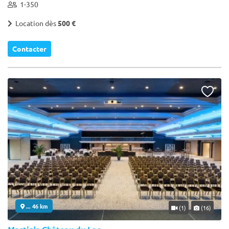
1-350
Location dès
500 €
Contacter
... 46 km
(1)
(16)