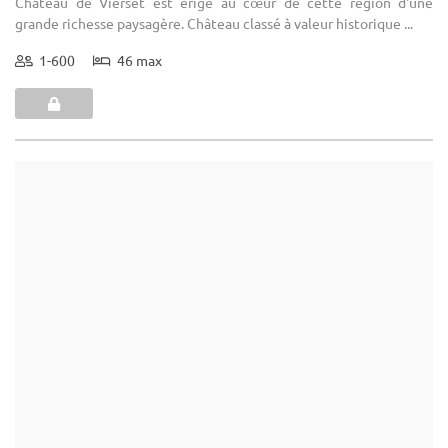
Autres recherches à proximité de Geetbets
Salle séminaire à Geetbets
Salle conférence à Geetbets
Salle réunion à Geetbets
Salle formation à Geetbets
Château à louer pour mariage à Geetbets
Domaine à louer mariage à Geetbets
Restaurant à louer mariage à Geetbets
Salle mariage pas chère à Geetbets
Petite salle à louer pour réception à Geetbets
Salle fête pas chère à Geetbets
Petite salle à louer pour anniversaire à Geetbets
Location salle prix à Geetbets