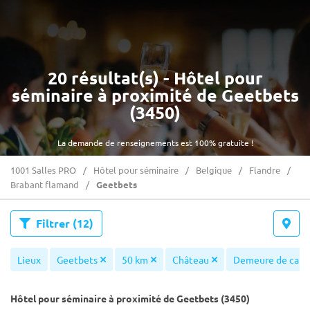
20 résultat(s) - Hôtel pour
séminaire à proximité de Geetbets
(3450)
La demande de renseignements est 100% gratuite !
1001 Salles PRO
Hôtel pour séminaire
Belgique
Flandre
Brabant flamand
Geetbets
Filtrer
(12)
Lieux
Geetbets
50 km
Château
Demeure de cara
Hôtel pour séminaire à proximité de Geetbets (3450)