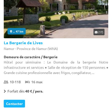
... 47 km
(17)
La Bergerie de Lives
Namur - Province de Namur (WNA)
Demeure de caractère / Bergerie
Hôtel pour séminaire : Le Domaine de la bergerie Notre
infrastructure et services ● Salle de réception de 150 personnes ●
Grande cuisine professionnelle avec frigos, congélateur, ...
10-118
16 max
Forfait dès
40 € / pers.
Contacter