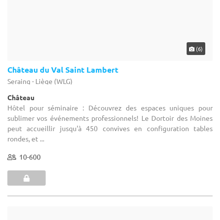
(7)
Sheraton Brussels Airport Hotel
Zaventem - Brabant flamand (VBR)
Hôtel / Hôtel 4****
Hôtel pour séminaire : Located right in front of Brussels National
Airport, the Sheraton Brussels Airport offers a wide range of
solutions for efficient meetings. We can organize meetings from 2
to ...
2-750
294 max