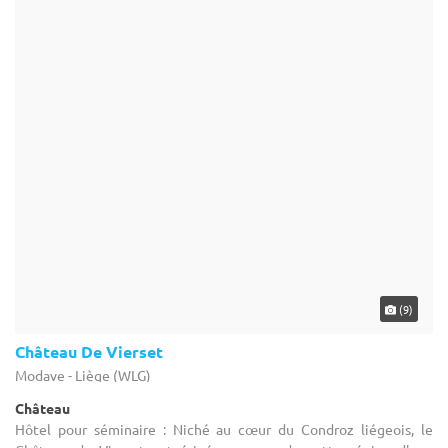
(7)
Au Repos des Chasseurs
Bruxelles - Bruxelles-Capitale (BRU)
Demeure de caractère / Auberge
Hôtel pour séminaire : Suite à l'ouverture d'une nouvelle salle,
nous disposons maintenant de 6 salles de superficie différente
pouvant accueillir de 2 à 180 personnes selon la disposition de la ...
1-300
28 max
Autres villes à proximité de Geetbets
Hôtel pour séminaire à Zaventem
Hôtel pour séminaire à Sint-Pieters-Leeuw
Hôtel pour séminaire à Drogenbos
Hôtel pour séminaire à Linkebeek