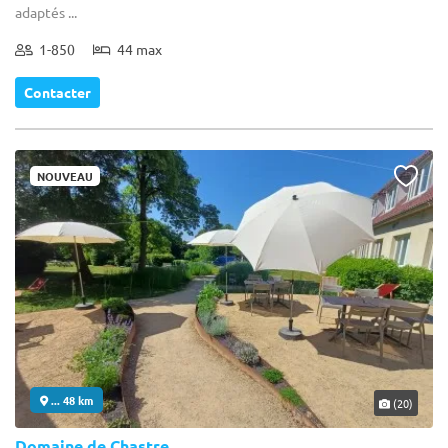
adaptés ...
1-850
44 max
Contacter
NOUVEAU
... 48 km
(20)
Domaine de Chastre