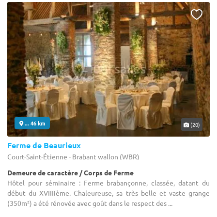
... 46 km
(20)
Ferme de Beaurieux
Court-Saint-Étienne - Brabant wallon (WBR)
Demeure de caractère / Corps de Ferme
Hôtel pour séminaire : Ferme brabançonne, classée, datant du
début du XVIIIième. Chaleureuse, sa très belle et vaste grange
(350m²) a été rénovée avec goût dans le respect des ...