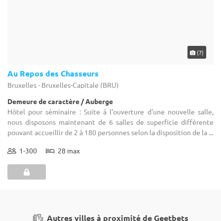
FAQ
Groupe 1001 Salles
Qui sommes-nous ?
1001 Salles
L'équipe
1001 Traiteurs
Nous recrutons
1001 Artistes
Nos partenaires
Reserverunbar
Espace presse
MP2
Études
Mentions légales
CGV
CGU
Contact