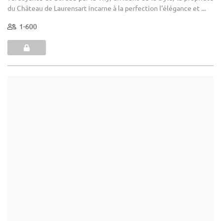
Château du Val Saint Lambert
Seraing - Liège (WLG)
Château
Hôtel pour séminaire : Découvrez des espaces uniques pour
sublimer vos événements professionnels! Le Dortoir des Moines
peut accueillir jusqu'à 450 convives en configuration tables
rondes, et ...
10-600