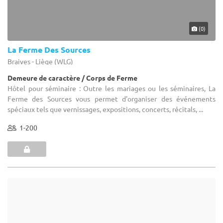
(10)
Château de Laurensart
Grez-Doiceau - Brabant wallon (WBR)
Château