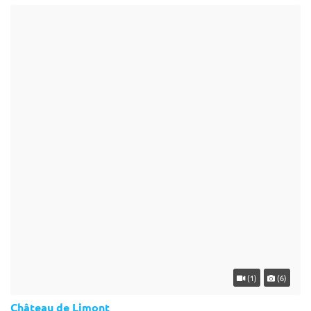
(1)
(6)
Château de Limont
Donceel - Liège (WLG)
Château
Hôtel pour séminaire : Entouré d'un parc paysager de 7 hectares, le
Château de Limont est un véritable havre de paix. Il conviendra
autant pour un séminaire, un mariage au charme d'antan que ...
1-350
110 max