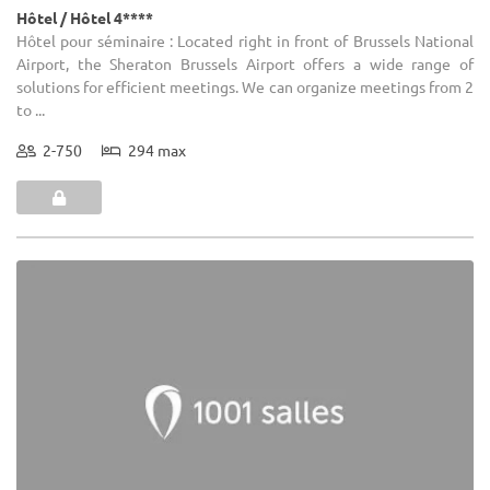
40-400
(9)
Château De Vierset
Modave - Liège (WLG)