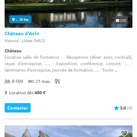
... 30 km
(20)
Château d'Avin
Hannut - Liège (WLG)
Château
Location salle de formation : - Réceptions (dîner assis, cocktail),
repas d'entreprise, …. - Exposition, conférence, concert, … -
Séminaires d'entreprise, journée de formation, … - Toute ...
0-500
21 max
Location dès
400 €
Contacter
5.0
(4)