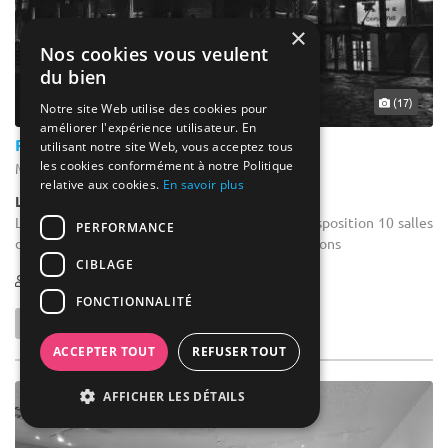
×
Nos cookies vous veulent
du bien
(17)
Notre site Web utilise des cookies pour
améliorer l'expérience utilisateur. En
Pathé Genk
utilisant notre site Web, vous acceptez tous
les cookies conformément à notre Politique
Maasmechelen - Limbourg (VLI)
relative aux cookies.
En savoir plus
Lieu Atypique / Cinéma
Location salle de formation : Nous mettons à disposition 10 salles
PERFORMANCE
de cinéma et un foyer pour accueillir des réceptions
CIBLAGE
1-342
FONCTIONNALITÉ
ACCEPTER TOUT
REFUSER TOUT
AFFICHER LES DÉTAILS