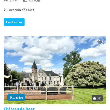
1-250
30 max
Location dès
60 €
Contacter
... 49 km
(18)
Château de Beez