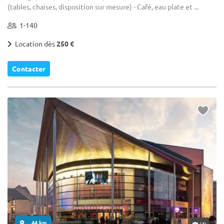
(tables, chaises, disposition sur mesure) - Café, eau plate et ...
1-140
Location dès
250 €
Contacter
... 44 km
(4)