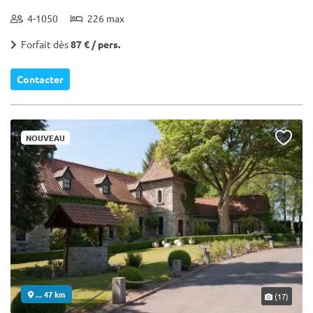
4-1050
226 max
Forfait dès
87 € / pers.
Contacter
NOUVEAU
... 47 km
(17)