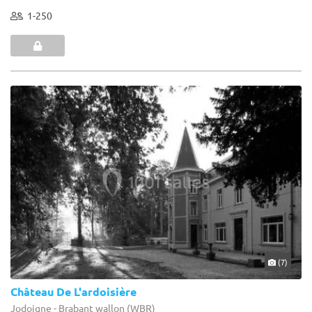
1-250
(7)
Château De L'ardoisière
Jodoigne - Brabant wallon (WBR)