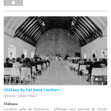
(6)
Château du Val Saint Lambert
Seraing - Liège (WLG)
Château
Location salle de formation : L'Abbaye vous permet de choisir