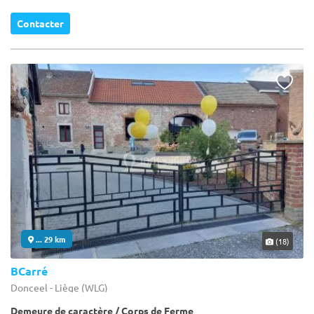
Contacter
... 29 km
(18)
BCarré
Donceel - Liège (WLG)
Demeure de caractère / Corps de Ferme