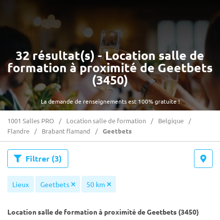
32 résultat(s) - Location salle de
formation à proximité de Geetbets
(3450)
La demande de renseignements est 100% gratuite !
1001 Salles PRO
Location salle de formation
Belgique
Flandre
Brabant flamand
Geetbets
Filtrer
(3)
Lieux
Geetbets
50 km
Location salle de formation à proximité de Geetbets (3450)