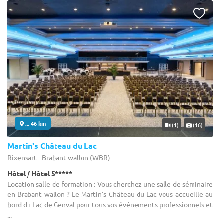
... 46 km
(1)
(16)
Martin's Château du Lac
Rixensart - Brabant wallon (WBR)
Hôtel / Hôtel 5*****
Location salle de formation : Vous cherchez une salle de séminaire
en Brabant wallon ? Le Martin's Château du Lac vous accueille au
bord du Lac de Genval pour tous vos événements professionnels et
...